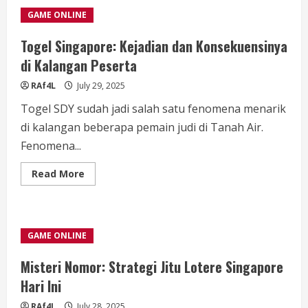
Mengetahui
Cara
GAME ONLINE
Mendapatkan
Hadiah
Togel
Togel Singapore: Kejadian dan Konsekuensinya
Terbesar
di Kalangan Peserta
RAf4L
July 29, 2025
Togel SDY sudah jadi salah satu fenomena menarik
di kalangan beberapa pemain judi di Tanah Air.
Fenomena...
Read
Read More
more
about
Togel
Singapore:
Kejadian
dan
GAME ONLINE
Konsekuensinya
di
Kalangan
Misteri Nomor: Strategi Jitu Lotere Singapore
Peserta
Hari Ini
RAf4L
July 28, 2025