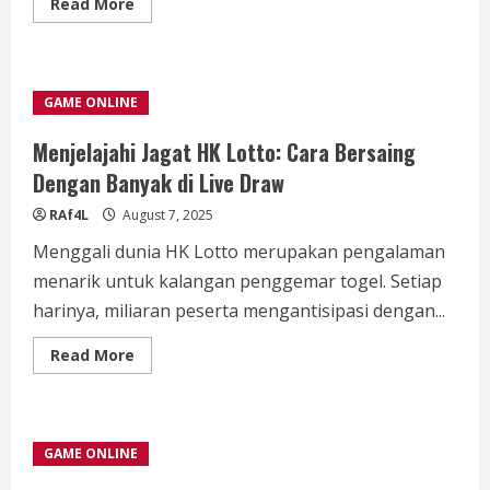
Read
Read More
more
about
Menang
di
Game
Slot
GAME ONLINE
Machine
dengan
Uji
Menjelajahi Jagat HK Lotto: Cara Bersaing
Coba
Slot
Dengan Banyak di Live Draw
Daring
RAf4L
August 7, 2025
Menggali dunia HK Lotto merupakan pengalaman
menarik untuk kalangan penggemar togel. Setiap
harinya, miliaran peserta mengantisipasi dengan...
Read
Read More
more
about
Menjelajahi
Jagat
HK
Lotto:
GAME ONLINE
Cara
Bersaing