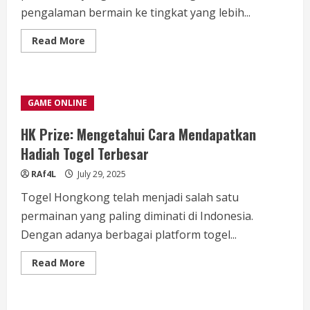
pengalaman bermain ke tingkat yang lebih...
Read
Read More
more
about
Inovasi
Judi:
Perkembangan
Kasino
GAME ONLINE
Langsung
dan
Pengalaman
HK Prize: Mengetahui Cara Mendapatkan
Terbaik
Hadiah Togel Terbesar
RAf4L
July 29, 2025
Togel Hongkong telah menjadi salah satu
permainan yang paling diminati di Indonesia.
Dengan adanya berbagai platform togel...
Read
Read More
more
about
HK
Prize: