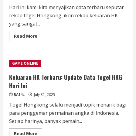
Hari ini kami kita menyajikan data terbaru seputar
rekap togel Hongkong, ikon rekap keluaran HK
yang sangat...
Read
Read More
more
about
HK
Hari
Ini:
Informasi
GAME ONLINE
Terbaru
Result
Permainan
Keluaran HK Terbaru: Update Data Togel HKG
serta
Pengundian
Hari Ini
Langsung
RAf4L
July 31, 2025
Togel Hongkong selalu menjadi topik menarik bagi
para penggemar permainan angka di Indonesia.
Setiap harinya, banyak pemain...
Read
Read More