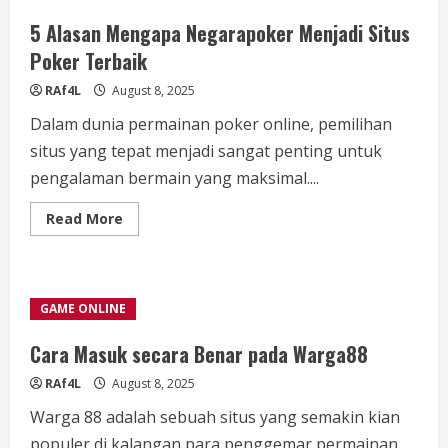
5 Alasan Mengapa Negarapoker Menjadi Situs
Poker Terbaik
RAf4L
August 8, 2025
Dalam dunia permainan poker online, pemilihan
situs yang tepat menjadi sangat penting untuk
pengalaman bermain yang maksimal....
Read
Read More
more
about
5
Alasan
Mengapa
Negarapoker
GAME ONLINE
Menjadi
Situs
Poker
Cara Masuk secara Benar pada Warga88
Terbaik
RAf4L
August 8, 2025
Warga 88 adalah sebuah situs yang semakin kian
populer di kalangan para penggemar permainan