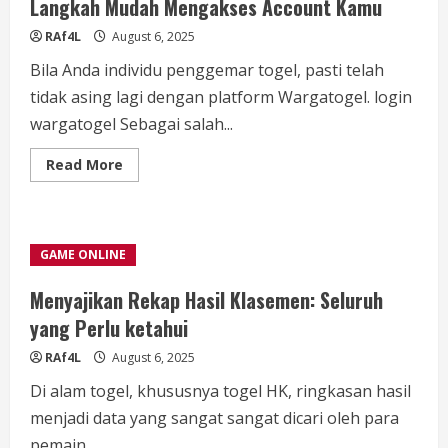
Langkah Mudah Mengakses Account Kamu
RAf4L
August 6, 2025
Bila Anda individu penggemar togel, pasti telah
tidak asing lagi dengan platform Wargatogel. login
wargatogel Sebagai salah...
Read
Read More
more
about
Panduan
Lengkap
Masuk
Warga
GAME ONLINE
Togel:
Langkah
Mudah
Menyajikan Rekap Hasil Klasemen: Seluruh
Mengakses
Account
yang Perlu ketahui
Kamu
RAf4L
August 6, 2025
Di alam togel, khususnya togel HK, ringkasan hasil
menjadi data yang sangat sangat dicari oleh para
pemain...