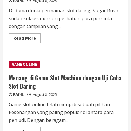
RAf4L
August 8, 2025
Di dunia dunia permainan slot daring, Sugar Rush
sudah sukses mencuri perhatian para pencinta
dengan tampilan yang...
Read
Read More
more
about
Lima
Faktor
Kenapa
Slot
GAME ONLINE
Sugar
Rush
Sangat
Menang di Game Slot Machine dengan Uji Coba
Menggoda
Slot Daring
RAf4L
August 8, 2025
Game slot online telah menjadi sebuah pilihan
kesenangan yang paling populer di antara para
penjudi. Dengan beragam...