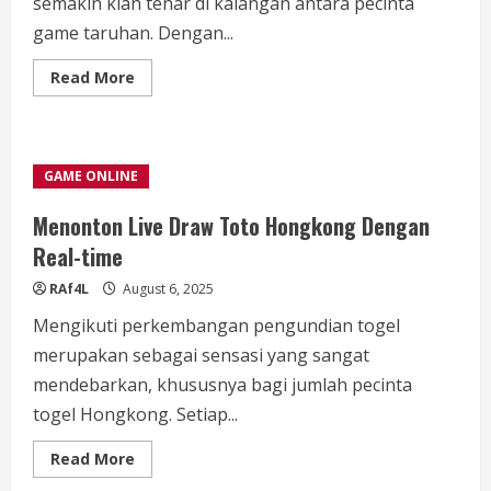
semakin kian tenar di kalangan antara pecinta
game taruhan. Dengan...
Read
Read More
more
about
Tautan
Cadangan
Warga
88:
GAME ONLINE
Masuk
Secara
Bendungan
Menonton Live Draw Toto Hongkong Dengan
Real-time
RAf4L
August 6, 2025
Mengikuti perkembangan pengundian togel
merupakan sebagai sensasi yang sangat
mendebarkan, khususnya bagi jumlah pecinta
togel Hongkong. Setiap...
Read
Read More
more
about