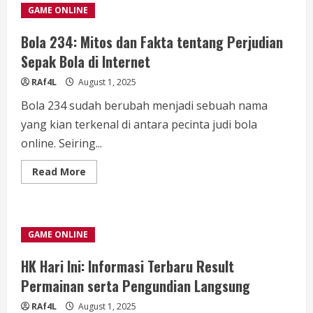
Terpercaya:
GAME ONLINE
Pilihan
Terbaik
untuk
Bola 234: Mitos dan Fakta tentang Perjudian
Bandar
Togel
Sepak Bola di Internet
HK
RAf4L
August 1, 2025
Bola 234 sudah berubah menjadi sebuah nama
yang kian terkenal di antara pecinta judi bola
online. Seiring...
Read
Read More
more
about
Bola
234:
Mitos
dan
GAME ONLINE
Fakta
tentang
Perjudian
HK Hari Ini: Informasi Terbaru Result
Sepak
Bola
Permainan serta Pengundian Langsung
di
Internet
RAf4L
August 1, 2025