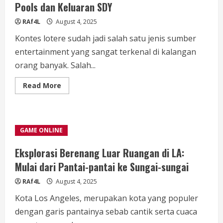
yang
Pools dan Keluaran SDY
Perlu
Anda
RAf4L
August 4, 2025
Perhatikan?
Kontes lotere sudah jadi salah satu jenis sumber
entertainment yang sangat terkenal di kalangan
orang banyak. Salah...
Read
Read More
more
about
Mengupas
Secara
Menyeluruh
Langsung
GAME ONLINE
SDY
Pools
dan
Eksplorasi Berenang Luar Ruangan di LA:
Keluaran
SDY
Mulai dari Pantai-pantai ke Sungai-sungai
RAf4L
August 4, 2025
Kota Los Angeles, merupakan kota yang populer
dengan garis pantainya sebab cantik serta cuaca