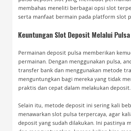
membahas meneliti berbagai opsi slot terpe
serta manfaat bermain pada platform slot 
Keuntungan Slot Deposit Melalui Pulsa
Permainan deposit pulsa memberikan kemu
permainan. Dengan menggunakan pulsa, and
transfer bank dan menggunakan metode tran
menguntungkan bagi mereka yang tidak memi
praktis dan cepat dalam melakukan deposit.
Selain itu, metode deposit ini sering kali b
menawarkan slot pulsa terpercaya, agar ka
deposit yang sudah dilakukan. Ini pastin