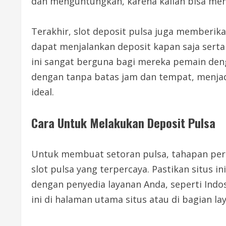
dan menguntungkan, karena kalian bisa men
Terakhir, slot deposit pulsa juga memberika
dapat menjalankan deposit kapan saja sert
ini sangat berguna bagi mereka pemain deng
dengan tanpa batas jam dan tempat, menjadi
ideal.
Cara Untuk Melakukan Deposit Pulsa
Untuk membuat setoran pulsa, tahapan pert
slot pulsa yang terpercaya. Pastikan situs i
dengan penyedia layanan Anda, seperti Indos
ini di halaman utama situs atau di bagian l