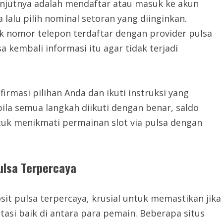
lanjutnya adalah mendaftar atau masuk ke akun
 lalu pilih nominal setoran yang diinginkan.
 nomor telepon terdaftar dengan provider pulsa
 kembali informasi itu agar tidak terjadi
irmasi pilihan Anda dan ikuti instruksi yang
ila semua langkah diikuti dengan benar, saldo
ntuk menikmati permainan slot via pulsa dengan
ulsa Terpercaya
it pulsa terpercaya, krusial untuk memastikan jika
utasi baik di antara para pemain. Beberapa situs