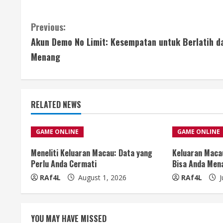
C
Previous:
Akun Demo No Limit: Kesempatan untuk Berlatih d
o
Menang
n
t
RELATED NEWS
i
n
GAME ONLINE
GAME ONLINE
u
Meneliti Keluaran Macau: Data yang
Keluaran Maca
Perlu Anda Cermati
Bisa Anda Men
e
RAf4L
August 1, 2026
RAf4L
J
R
e
YOU MAY HAVE MISSED