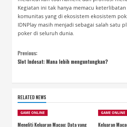
Kegiatan ini tak hanya memacu keterlibatan
komunitas yang di ekosistem ekosistem pok
IDNPlay masih menjadi sebagai salah satu 
poker di seluruh dunia.
C
Previous:
Slot Indosat: Mana lebih menguntungkan?
o
n
t
RELATED NEWS
i
n
GAME ONLINE
GAME ONLINE
u
Meneliti Keluaran Macau: Data yang
Keluaran Maca