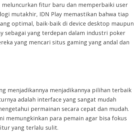
n meluncurkan fitur baru dan memperbaiki user
ogi mutakhir, IDN Play memastikan bahwa tiap
g optimal, baik-baik di device desktop maupun
ay sebagai yang terdepan dalam industri poker
ereka yang mencari situs gaming yang andal dan
g menjadikannya menjadikannya pilihan terbaik
fiturnya adalah interface yang sangat mudah
engetahui permainan secara cepat dan mudah.
mi memungkinkan para pemain agar bisa fokus
ur yang terlalu sulit.