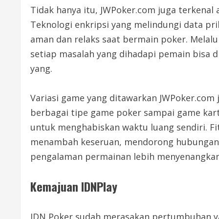
Tidak hanya itu, JWPoker.com juga terkenal
Teknologi enkripsi yang melindungi data pr
aman dan relaks saat bermain poker. Melal
setiap masalah yang dihadapi pemain bisa 
yang.
Variasi game yang ditawarkan JWPoker.com ju
berbagai tipe game poker sampai game kartu
untuk menghabiskan waktu luang sendiri. F
menambah keseruan, mendorong hubungan 
pengalaman permainan lebih menyenangkan
Kemajuan IDNPlay
IDN Poker sudah merasakan pertumbuhan ya