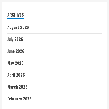
ARCHIVES
August 2026
July 2026
June 2026
May 2026
April 2026
March 2026
February 2026