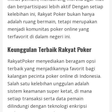
dan berpartisipasi lebih aktif Dengan setiap
kelebihan ini, Rakyat Poker bukan hanya
adalah ruang bermain, tetapi merupakan
menjadi komunitas poker online yang
terfavorit di dalam negeri ini.
Keunggulan Terbaik Rakyat Poker
RakyatPoker menyediakan beragam opsi
terbaik yang menjadikannya favorit bagi
kalangan pecinta poker online di Indonesia.
Salah satu kelebihan unggulan adalah
sistem keamanan super ketat, di mana
setiap transaksi serta data pemain
dilindungi dengan teknologi enkripsi