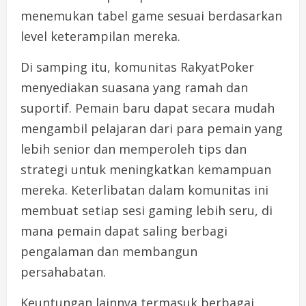
menemukan tabel game sesuai berdasarkan
level keterampilan mereka.
Di samping itu, komunitas RakyatPoker
menyediakan suasana yang ramah dan
suportif. Pemain baru dapat secara mudah
mengambil pelajaran dari para pemain yang
lebih senior dan memperoleh tips dan
strategi untuk meningkatkan kemampuan
mereka. Keterlibatan dalam komunitas ini
membuat setiap sesi gaming lebih seru, di
mana pemain dapat saling berbagi
pengalaman dan membangun
persahabatan.
Keuntungan lainnya termasuk berbagai