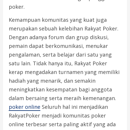
poker.
Kemampuan komunitas yang kuat juga
merupakan sebuah kelebihan Rakyat Poker.
Dengan adanya forum dan grup diskusi,
pemain dapat berkomunikasi, menukar
pengalaman, serta belajar dari satu yang
satu lain. Tidak hanya itu, Rakyat Poker
kerap mengadakan turnamen yang memiliki
hadiah yang menarik, dan semakin
meningkatkan kesempatan bagi anggota
dalam bersaing serta meraih kemenangan.
poker online
Seluruh hal ini menjadikan
RakyatPoker menjadi komunitas poker
online terbesar serta paling aktif yang ada