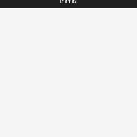
themes.