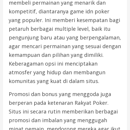
membeli permainan yang menarik dan
kompetitif, diantaranya game idn poker
yang populer. Ini memberi kesempatan bagi
petaruh berbagai multiple level, baik itu
pengunjung baru atau yang berpengalaman,
agar mencari permainan yang sesuai dengan
kemampuan dan pilihan yang dimiliki.
Keberagaman opsi ini menciptakan
atmosfer yang hidup dan membangun
komunitas yang kuat di dalam situs.
Promosi dan bonus yang menggoda juga
berperan pada ketenaran Rakyat Poker.
Situs ini secara rutin memberikan berbagai
promosi dan imbalan yang menggugah
minat pemain, mendorong mereka agar ikut