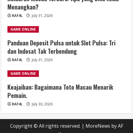
Menangkan?
RAf4L
July 31, 2026
GAME ONLINE
Panduan Deposit Pulsa untuk Slot Pulsa: Tri
dan Indosat Tak Terbendung
RAf4L
July 31, 2026
GAME ONLINE
Keajaiban: Bagaimana Toto Macau Menarik
Pemain.
RAf4L
July 30, 2026
Copyright © All rights reserved.
|
MoreNews
by AF