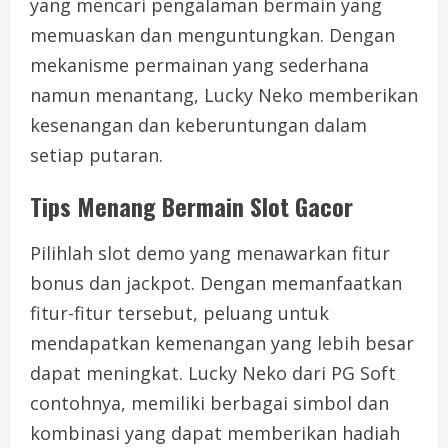
yang mencari pengalaman bermain yang
memuaskan dan menguntungkan. Dengan
mekanisme permainan yang sederhana
namun menantang, Lucky Neko memberikan
kesenangan dan keberuntungan dalam
setiap putaran.
Tips Menang Bermain Slot Gacor
Pilihlah slot demo yang menawarkan fitur
bonus dan jackpot. Dengan memanfaatkan
fitur-fitur tersebut, peluang untuk
mendapatkan kemenangan yang lebih besar
dapat meningkat. Lucky Neko dari PG Soft
contohnya, memiliki berbagai simbol dan
kombinasi yang dapat memberikan hadiah