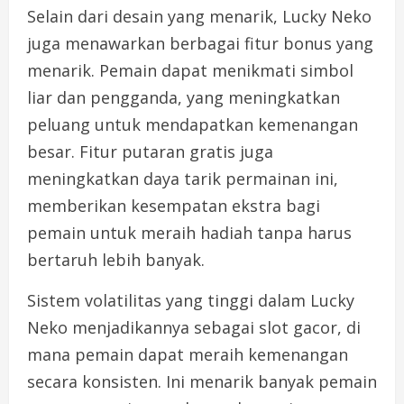
Selain dari desain yang menarik, Lucky Neko
juga menawarkan berbagai fitur bonus yang
menarik. Pemain dapat menikmati simbol
liar dan pengganda, yang meningkatkan
peluang untuk mendapatkan kemenangan
besar. Fitur putaran gratis juga
meningkatkan daya tarik permainan ini,
memberikan kesempatan ekstra bagi
pemain untuk meraih hadiah tanpa harus
bertaruh lebih banyak.
Sistem volatilitas yang tinggi dalam Lucky
Neko menjadikannya sebagai slot gacor, di
mana pemain dapat meraih kemenangan
secara konsisten. Ini menarik banyak pemain