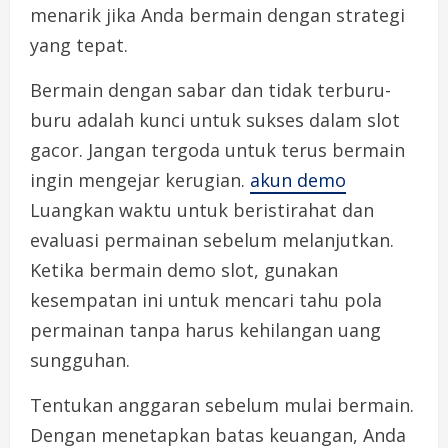
menarik jika Anda bermain dengan strategi
yang tepat.
Bermain dengan sabar dan tidak terburu-
buru adalah kunci untuk sukses dalam slot
gacor. Jangan tergoda untuk terus bermain
ingin mengejar kerugian.
akun demo
Luangkan waktu untuk beristirahat dan
evaluasi permainan sebelum melanjutkan.
Ketika bermain demo slot, gunakan
kesempatan ini untuk mencari tahu pola
permainan tanpa harus kehilangan uang
sungguhan.
Tentukan anggaran sebelum mulai bermain.
Dengan menetapkan batas keuangan, Anda