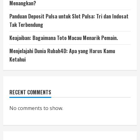
Menangkan?
Panduan Deposit Pulsa untuk Slot Pulsa: Tri dan Indosat
Tak Terbendung
Keajaiban: Bagaimana Toto Macau Menarik Pemain.
Menjelajahi Dunia Rubah4D: Apa yang Harus Kamu
Ketahui
RECENT COMMENTS
No comments to show.