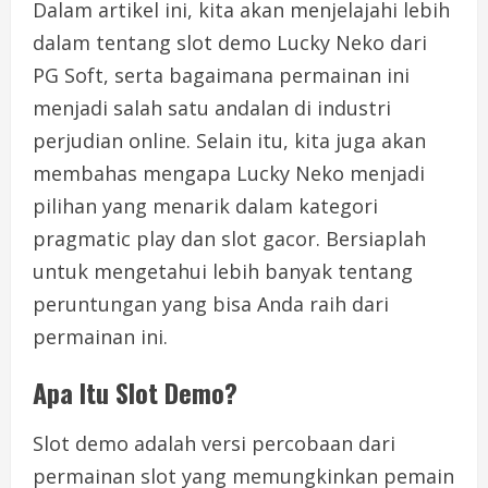
Dalam artikel ini, kita akan menjelajahi lebih
dalam tentang slot demo Lucky Neko dari
PG Soft, serta bagaimana permainan ini
menjadi salah satu andalan di industri
perjudian online. Selain itu, kita juga akan
membahas mengapa Lucky Neko menjadi
pilihan yang menarik dalam kategori
pragmatic play dan slot gacor. Bersiaplah
untuk mengetahui lebih banyak tentang
peruntungan yang bisa Anda raih dari
permainan ini.
Apa Itu Slot Demo?
Slot demo adalah versi percobaan dari
permainan slot yang memungkinkan pemain