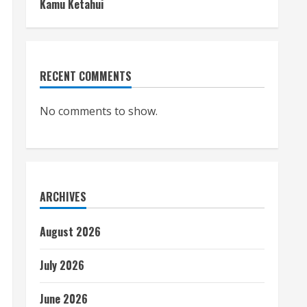
Kamu Ketahui
RECENT COMMENTS
No comments to show.
ARCHIVES
August 2026
July 2026
June 2026