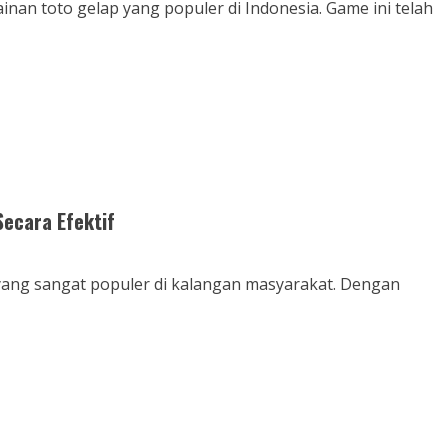
nan toto gelap yang populer di Indonesia. Game ini telah
Secara Efektif
yang sangat populer di kalangan masyarakat. Dengan