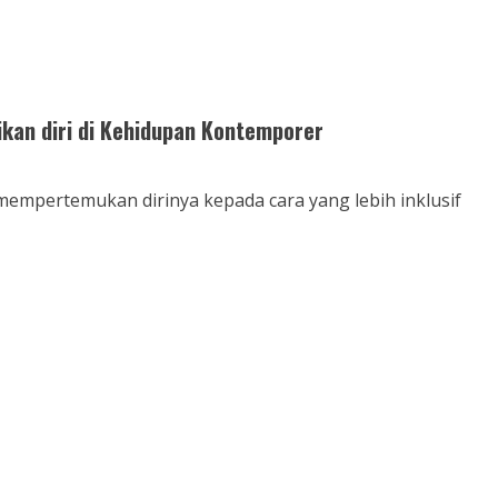
an diri di Kehidupan Kontemporer
mempertemukan dirinya kepada cara yang lebih inklusif