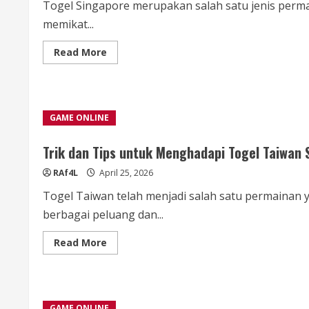
Togel Singapore merupakan salah satu jenis permai
memikat...
Read
Read More
more
about
Mengetahui
Togel
SGP:
Sejarah
GAME ONLINE
dan
Evolusinya
Trik dan Tips untuk Menghadapi Togel Taiwan 
RAf4L
April 25, 2026
Togel Taiwan telah menjadi salah satu permainan 
berbagai peluang dan...
Read
Read More
more
about
Trik
dan
Tips
untuk
GAME ONLINE