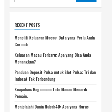
RECENT POSTS
Meneliti Keluaran Macau: Data yang Perlu Anda
Cermati
Keluaran Macau Terbaru: Apa yang Bisa Anda
Menangkan?
Panduan Deposit Pulsa untuk Slot Pulsa: Tri dan
Indosat Tak Terbendung
Keajaiban: Bagaimana Toto Macau Menarik
Pemain.
Menjelajahi Dunia Rubah4D: Apa yang Harus