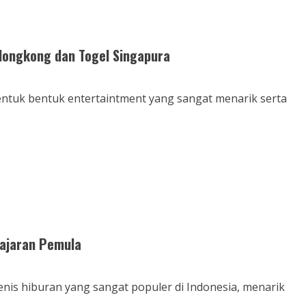
Hongkong dan Togel Singapura
bentuk bentuk entertaintment yang sangat menarik serta
ajaran Pemula
jenis hiburan yang sangat populer di Indonesia, menarik