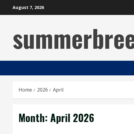
Skip
August 7, 2026
to
content
summerbree
Home
2026
April
Month:
April 2026