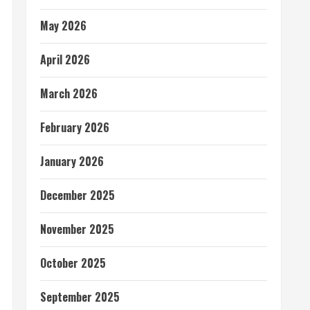
May 2026
April 2026
March 2026
February 2026
January 2026
December 2025
November 2025
October 2025
September 2025