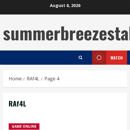
Skip
August 6, 2026
to
content
summerbreezesta
WATCH
Home
RAf4L
Page 4
RAf4L
GAME ONLINE