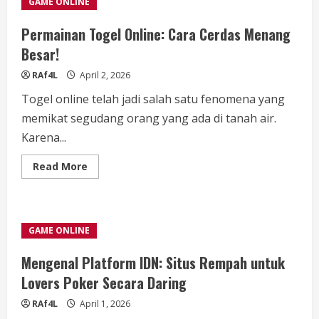
GAME ONLINE
Togel:
Kawan
Togel
Permainan Togel Online: Cara Cerdas Menang
selaku
Pelopor
Besar!
RAf4L
April 2, 2026
Togel online telah jadi salah satu fenomena yang
memikat segudang orang yang ada di tanah air.
Karena...
Read
Read More
more
about
Permainan
Togel
Online:
Cara
GAME ONLINE
Cerdas
Menang
Besar!
Mengenal Platform IDN: Situs Rempah untuk
Lovers Poker Secara Daring
RAf4L
April 1, 2026