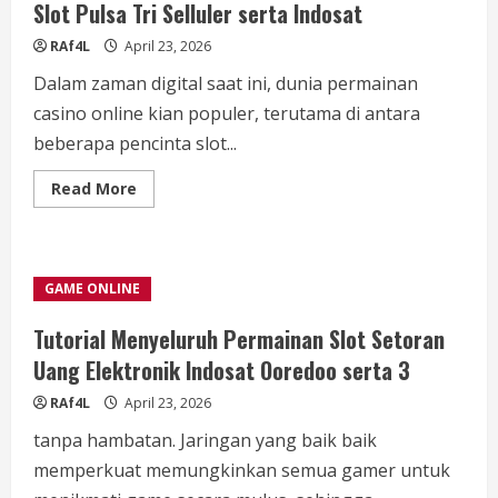
Slot Pulsa Tri Selluler serta Indosat
RAf4L
April 23, 2026
Dalam zaman digital saat ini, dunia permainan
casino online kian populer, terutama di antara
beberapa pencinta slot...
Read
Read More
more
about
Raih
Hadiah
Besar-
Besaran
GAME ONLINE
dengan
Permainan
Slot
Tutorial Menyeluruh Permainan Slot Setoran
Pulsa
Tri
Uang Elektronik Indosat Ooredoo serta 3
Selluler
serta
RAf4L
April 23, 2026
Indosat
tanpa hambatan. Jaringan yang baik baik
memperkuat memungkinkan semua gamer untuk