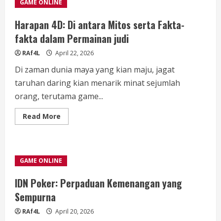
GAME ONLINE
di
Harapan
4D
Harapan 4D: Di antara Mitos serta Fakta-
fakta dalam Permainan judi
RAf4L
April 22, 2026
Di zaman dunia maya yang kian maju, jagat
taruhan daring kian menarik minat sejumlah
orang, terutama game...
Read
Read More
more
about
Harapan
4D:
Di
antara
GAME ONLINE
Mitos
serta
Fakta-
IDN Poker: Perpaduan Kemenangan yang
fakta
dalam
Sempurna
Permainan
judi
RAf4L
April 20, 2026