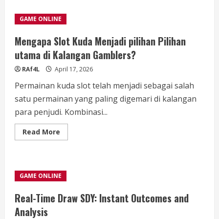
Toto:
Hasil
Pengundian
GAME ONLINE
Langsung
dari
Cambodia
Mengapa Slot Kuda Menjadi pilihan Pilihan
maupun
Taiwan
utama di Kalangan Gamblers?
RAf4L
April 17, 2026
Permainan kuda slot telah menjadi sebagai salah
satu permainan yang paling digemari di kalangan
para penjudi. Kombinasi...
Read
Read More
more
about
Mengapa
Slot
Kuda
Menjadi
GAME ONLINE
pilihan
Pilihan
utama
Real-Time Draw SDY: Instant Outcomes and
di
Kalangan
Analysis
Gamblers?