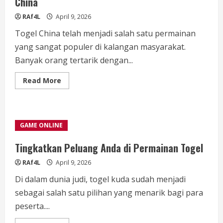
China
RAf4L
April 9, 2026
Togel China telah menjadi salah satu permainan
yang sangat populer di kalangan masyarakat.
Banyak orang tertarik dengan...
Read
Read More
more
about
Mengungkap
Fakta
Menarik
di
GAME ONLINE
Hasil
Togel
China
Tingkatkan Peluang Anda di Permainan Togel
RAf4L
April 9, 2026
Di dalam dunia judi, togel kuda sudah menjadi
sebagai salah satu pilihan yang menarik bagi para
peserta....