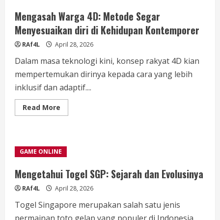
Mengasah Warga 4D: Metode Segar
Menyesuaikan diri di Kehidupan Kontemporer
RAf4L
April 28, 2026
Dalam masa teknologi kini, konsep rakyat 4D kian
mempertemukan dirinya kepada cara yang lebih
inklusif dan adaptif....
Read
Read More
more
about
Mengasah
Warga
4D:
Metode
GAME ONLINE
Segar
Menyesuaikan
diri
Mengetahui Togel SGP: Sejarah dan Evolusinya
di
Kehidupan
RAf4L
April 28, 2026
Kontemporer
Togel Singapore merupakan salah satu jenis
permainan toto gelap yang populer di Indonesia.