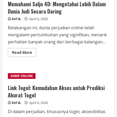
Masa
Memahami Salju 4D: Mengetahui Lebih Dalam
ke
Masa
Dunia Judi Secara Daring
RAf4L
April 6, 2026
Belakangan ini, dunia perjudian online telah
mengalami pertumbuhan yang signifikan, menarik
perhatian banyak orang dari berbagai kalangan....
Read
Read More
more
about
Memahami
Salju
4D:
Mengetahui
GAME ONLINE
Lebih
Dalam
Dunia
Link Togel: Kemudahan Akses untuk Prediksi
Judi
Secara
Akurat Togel
Daring
RAf4L
April 6, 2026
Di dalam perjudian, khususnya togel, aksesibilitas