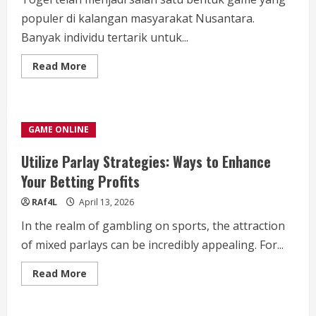
populer di kalangan masyarakat Nusantara.
Banyak individu tertarik untuk...
Read
Read More
more
about
Panduan
Lengkap
Sahabat
Togel
GAME ONLINE
bagi
Pendatang
Baru
Utilize Parlay Strategies: Ways to Enhance
Your Betting Profits
RAf4L
April 13, 2026
In the realm of gambling on sports, the attraction
of mixed parlays can be incredibly appealing. For...
Read
Read More
more
about
Utilize
Parlay