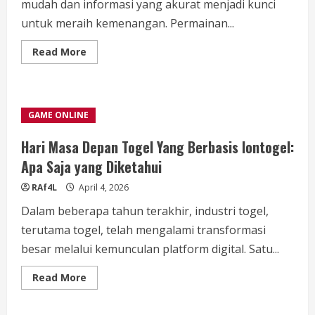
mudah dan informasi yang akurat menjadi kunci
untuk meraih kemenangan. Permainan...
Read
Read More
more
about
Link
Togel:
Kemudahan
Akses
GAME ONLINE
untuk
Prediksi
Akurat
Hari Masa Depan Togel Yang Berbasis Iontogel:
Togel
Apa Saja yang Diketahui
RAf4L
April 4, 2026
Dalam beberapa tahun terakhir, industri togel,
terutama togel, telah mengalami transformasi
besar melalui kemunculan platform digital. Satu...
Read
Read More
more
about
Hari