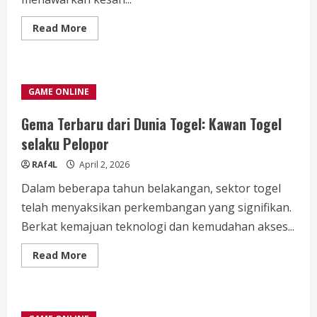
Read
Read More
more
about
5
Faktor
Mengapa
Rakyat4D
GAME ONLINE
Menjadi
Pilihan
Terbaik
Gema Terbaru dari Dunia Togel: Kawan Togel
selaku Pelopor
RAf4L
April 2, 2026
Dalam beberapa tahun belakangan, sektor togel
telah menyaksikan perkembangan yang signifikan.
Berkat kemajuan teknologi dan kemudahan akses...
Read
Read More
more
about
Gema
Terbaru
dari
Dunia