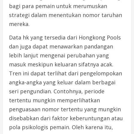
bagi para pemain untuk merumuskan
strategi dalam menentukan nomor taruhan
mereka.
Data hk yang tersedia dari Hongkong Pools
dan juga dapat menawarkan pandangan
lebih lanjut mengenai perubahan yang
masuk meskipun keluaran sifatnya acak.
Tren ini dapat terlihat dari pengelompokan
angka-angka yang keluar dalam berbagai
seri pengundian. Contohnya, periode
tertentu mungkin memperlihatkan
penguasaan nomor tertentu yang mungkin
disebabkan dari faktor keberuntungan atau
pola psikologis pemain. Oleh karena itu,