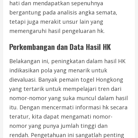
hati dan mendapatkan sepenuhnya
bergantung pada analisis angka semata,
tetapi juga merakit unsur lain yang
memengaruhi hasil pengeluaran hk.
Perkembangan dan Data Hasil HK
Belakangan ini, peningkatan dalam hasil HK
indikasikan pola yang menarik untuk
dievaluasi. Banyak pemain togel Hongkong
yang tertarik untuk mempelajari tren dari
nomor-nomor yang suka muncul dalam hasil
itu. Dengan mencermati informasi hk secara
teratur, kita dapat mengamati nomor-
nomor yang punya jumlah tinggi dan
rendah. Pengetahuan ini sangatlah penting