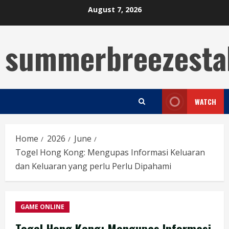
Skip
August 7, 2026
to
content
summerbreezesta
WATCH
Home
2026
June
Togel Hong Kong: Mengupas Informasi Keluaran
dan Keluaran yang perlu Perlu Dipahami
GAME ONLINE
Togel Hong Kong: Mengupas Informasi