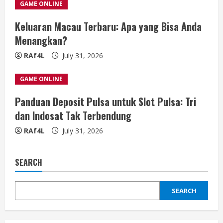
GAME ONLINE
d
Keluaran Macau Terbaru: Apa yang Bisa Anda
i
Menangkan?
n
RAf4L
July 31, 2026
g
GAME ONLINE
Panduan Deposit Pulsa untuk Slot Pulsa: Tri
dan Indosat Tak Terbendung
RAf4L
July 31, 2026
SEARCH
SEARCH