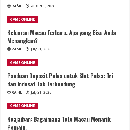
RAf4L
August 1, 2026
GAME ONLINE
Keluaran Macau Terbaru: Apa yang Bisa Anda
Menangkan?
RAf4L
July 31, 2026
GAME ONLINE
Panduan Deposit Pulsa untuk Slot Pulsa: Tri
dan Indosat Tak Terbendung
RAf4L
July 31, 2026
GAME ONLINE
Keajaiban: Bagaimana Toto Macau Menarik
Pemain.