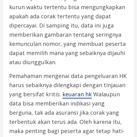
kurun waktu tertentu bisa mengungkapkan
apakah ada corak tertentu yang dapat
dipercayai. Di samping itu, data ini juga
memberikan gambaran tentang seringnya
kemunculan nomor, yang membuat peserta
dapat memilih mana yang sebaiknya dijauhi
atau diunggulkan.
Pemahaman mengenai data pengeluaran HK
harus sebaiknya dilengkapi dengan tinjauan
yang bersifat kritis.
keuaran hk
Walaupun
data bisa memberikan indikasi yang
berguna, tak ada asuransi jika corak yang
terbentuk akan terus ada. Oleh karena itu,
maka penting bagi peserta agar tetap hati-