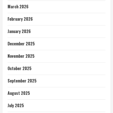
March 2026
February 2026
January 2026
December 2025
November 2025
October 2025
September 2025
August 2025
July 2025