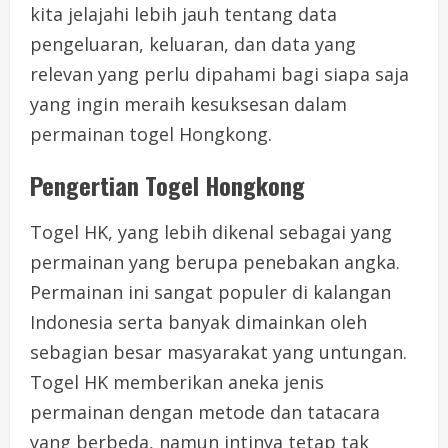
kita jelajahi lebih jauh tentang data
pengeluaran, keluaran, dan data yang
relevan yang perlu dipahami bagi siapa saja
yang ingin meraih kesuksesan dalam
permainan togel Hongkong.
Pengertian Togel Hongkong
Togel HK, yang lebih dikenal sebagai yang
permainan yang berupa penebakan angka.
Permainan ini sangat populer di kalangan
Indonesia serta banyak dimainkan oleh
sebagian besar masyarakat yang untungan.
Togel HK memberikan aneka jenis
permainan dengan metode dan tatacara
yang berbeda, namun intinya tetap tak