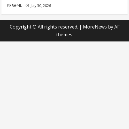
RAf4L
July 30, 2026
Copyright © All rights reserved.
|
MoreNews
by AF
themes.