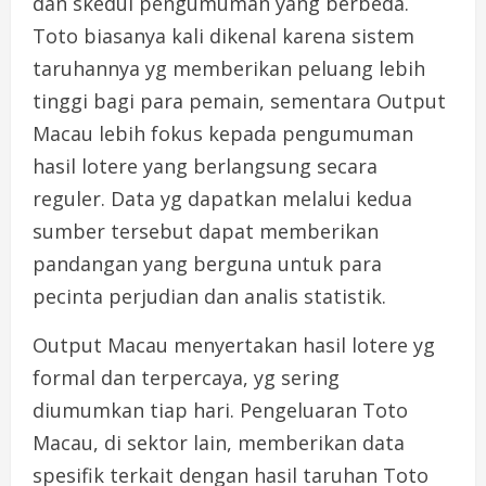
dan skedul pengumuman yang berbeda.
Toto biasanya kali dikenal karena sistem
taruhannya yg memberikan peluang lebih
tinggi bagi para pemain, sementara Output
Macau lebih fokus kepada pengumuman
hasil lotere yang berlangsung secara
reguler. Data yg dapatkan melalui kedua
sumber tersebut dapat memberikan
pandangan yang berguna untuk para
pecinta perjudian dan analis statistik.
Output Macau menyertakan hasil lotere yg
formal dan terpercaya, yg sering
diumumkan tiap hari. Pengeluaran Toto
Macau, di sektor lain, memberikan data
spesifik terkait dengan hasil taruhan Toto