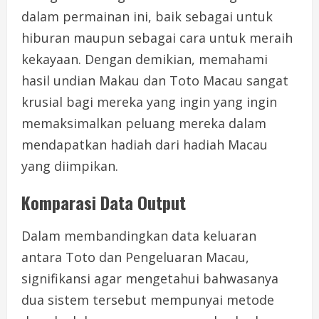
dalam permainan ini, baik sebagai untuk
hiburan maupun sebagai cara untuk meraih
kekayaan. Dengan demikian, memahami
hasil undian Makau dan Toto Macau sangat
krusial bagi mereka yang ingin yang ingin
memaksimalkan peluang mereka dalam
mendapatkan hadiah dari hadiah Macau
yang diimpikan.
Komparasi Data Output
Dalam membandingkan data keluaran
antara Toto dan Pengeluaran Macau,
signifikansi agar mengetahui bahwasanya
dua sistem tersebut mempunyai metode