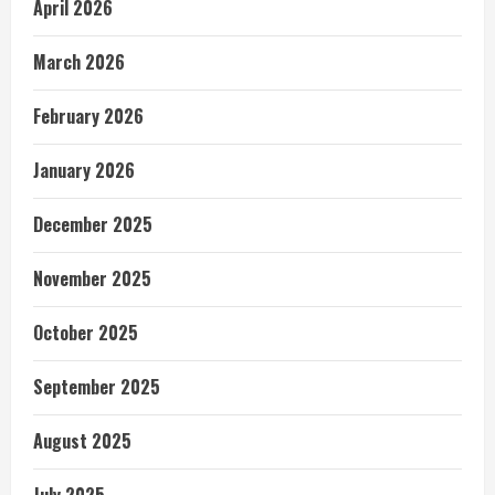
April 2026
March 2026
February 2026
January 2026
December 2025
November 2025
October 2025
September 2025
August 2025