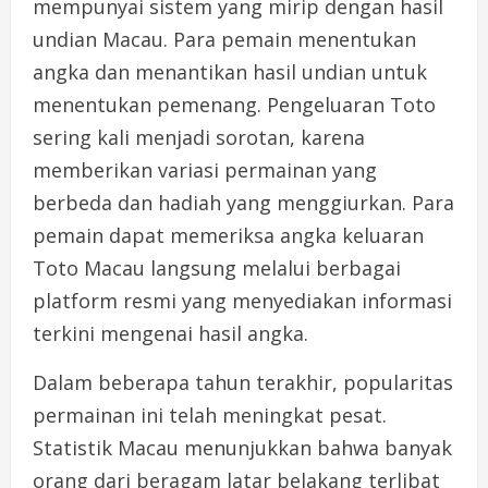
mempunyai sistem yang mirip dengan hasil
undian Macau. Para pemain menentukan
angka dan menantikan hasil undian untuk
menentukan pemenang. Pengeluaran Toto
sering kali menjadi sorotan, karena
memberikan variasi permainan yang
berbeda dan hadiah yang menggiurkan. Para
pemain dapat memeriksa angka keluaran
Toto Macau langsung melalui berbagai
platform resmi yang menyediakan informasi
terkini mengenai hasil angka.
Dalam beberapa tahun terakhir, popularitas
permainan ini telah meningkat pesat.
Statistik Macau menunjukkan bahwa banyak
orang dari beragam latar belakang terlibat