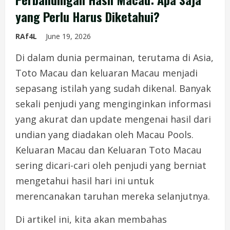
yang Perlu Harus Diketahui?
RAf4L
June 19, 2026
Di dalam dunia permainan, terutama di Asia,
Toto Macau dan keluaran Macau menjadi
sepasang istilah yang sudah dikenal. Banyak
sekali penjudi yang menginginkan informasi
yang akurat dan update mengenai hasil dari
undian yang diadakan oleh Macau Pools.
Keluaran Macau dan Keluaran Toto Macau
sering dicari-cari oleh penjudi yang berniat
mengetahui hasil hari ini untuk
merencanakan taruhan mereka selanjutnya.
Di artikel ini, kita akan membahas