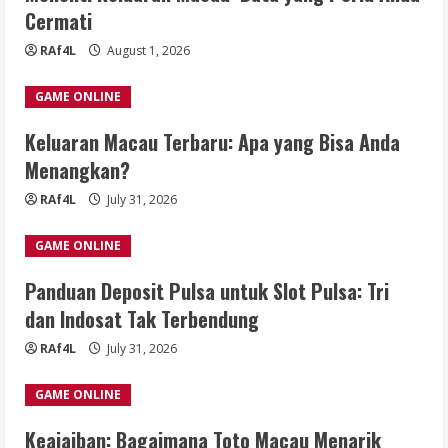
Cermati
RAf4L
August 1, 2026
GAME ONLINE
Keluaran Macau Terbaru: Apa yang Bisa Anda
Menangkan?
RAf4L
July 31, 2026
GAME ONLINE
Panduan Deposit Pulsa untuk Slot Pulsa: Tri
dan Indosat Tak Terbendung
RAf4L
July 31, 2026
GAME ONLINE
Keajaiban: Bagaimana Toto Macau Menarik