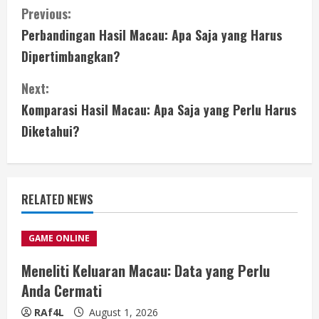
C
Previous:
Perbandingan Hasil Macau: Apa Saja yang Harus
o
Dipertimbangkan?
n
Next:
t
Komparasi Hasil Macau: Apa Saja yang Perlu Harus
i
Diketahui?
n
u
RELATED NEWS
e
GAME ONLINE
R
Meneliti Keluaran Macau: Data yang Perlu
e
Anda Cermati
a
RAf4L
August 1, 2026