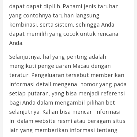
dapat dapat dipilih. Pahami jenis taruhan
yang contohnya taruhan langsung,
kombinasi, serta sistem, sehingga Anda
dapat memilih yang cocok untuk rencana
Anda.
Selanjutnya, hal yang penting adalah
mengikuti pengeluaran Macau dengan
teratur. Pengeluaran tersebut memberikan
informasi detail mengenai nomor yang pada
setiap putaran, yang bisa menjadi referensi
bagi Anda dalam mengambil pilihan bet
selanjutnya. Kalian bisa mencari informasi
ini dalam website resmi atau beragam situs
lain yang memberikan informasi tentang