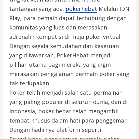
tantangan yang ada.
pokerhebat
Melalui IDN
Play, para pemain dapat terhubung dengan
komunitas yang luas dan merasakan
adrenalin kompetisi di meja poker virtual.
Dengan segala kemudahan dan keseruan
yang ditawarkan, PokerHebat menjadi
pilihan utama bagi mereka yang ingin
merasakan pengalaman bermain poker yang
tak terlupakan.
Poker telah menjadi salah satu permainan
yang paling populer di seluruh dunia, dan di
Indonesia, poker hebat telah mengambil
tempat khusus dalam hati para penggemar.
Dengan hadirnya platform seperti