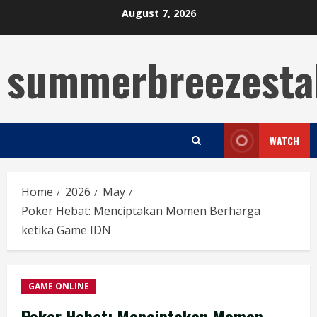
Skip
August 7, 2026
to
content
summerbreezesta
WATCH
Home
2026
May
Poker Hebat: Menciptakan Momen Berharga
ketika Game IDN
GAME ONLINE
Poker Hebat: Menciptakan Momen