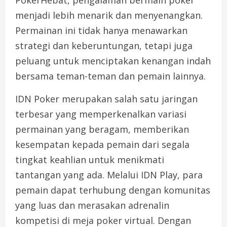
PokerHebat, pengalaman bermain poker
menjadi lebih menarik dan menyenangkan.
Permainan ini tidak hanya menawarkan
strategi dan keberuntungan, tetapi juga
peluang untuk menciptakan kenangan indah
bersama teman-teman dan pemain lainnya.
IDN Poker merupakan salah satu jaringan
terbesar yang memperkenalkan variasi
permainan yang beragam, memberikan
kesempatan kepada pemain dari segala
tingkat keahlian untuk menikmati
tantangan yang ada. Melalui IDN Play, para
pemain dapat terhubung dengan komunitas
yang luas dan merasakan adrenalin
kompetisi di meja poker virtual. Dengan