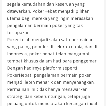
segala kemudahan dan keseruan yang
ditawarkan, PokerHebat menjadi pilihan
utama bagi mereka yang ingin merasakan
pengalaman bermain poker yang tak
terlupakan.
Poker telah menjadi salah satu permainan
yang paling populer di seluruh dunia, dan di
Indonesia, poker hebat telah mengambil
tempat khusus dalam hati para penggemar.
Dengan hadirnya platform seperti
PokerHebat, pengalaman bermain poker
menjadi lebih menarik dan menyenangkan.
Permainan ini tidak hanya menawarkan
strategi dan keberuntungan, tetapi juga
peluang untuk menciptakan kenangan indah