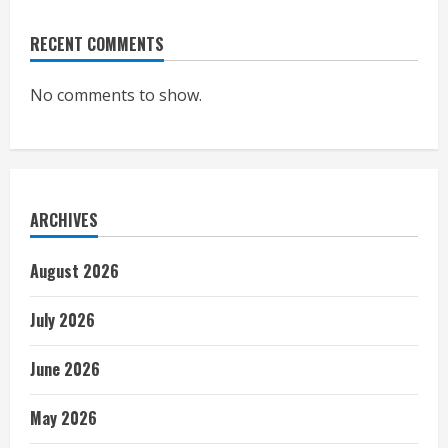
RECENT COMMENTS
No comments to show.
ARCHIVES
August 2026
July 2026
June 2026
May 2026