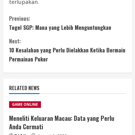
terlupakan.
C
Previous:
Togel SGP: Mana yang Lebih Menguntungkan
o
Next:
n
10 Kesalahan yang Perlu Dielakkan Ketika Bermain
t
Permainan Poker
i
n
RELATED NEWS
u
e
GAME ONLINE
Meneliti Keluaran Macau: Data yang Perlu
R
Anda Cermati
e