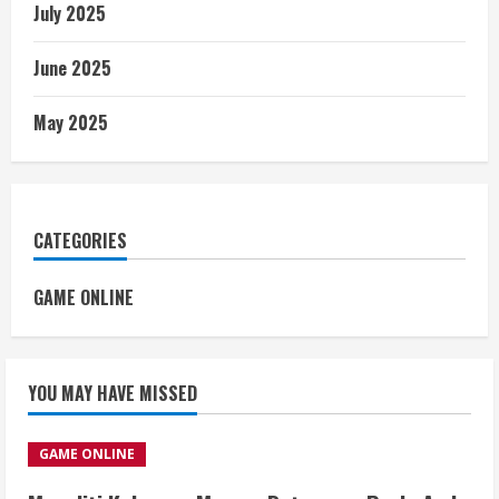
July 2025
June 2025
May 2025
CATEGORIES
GAME ONLINE
YOU MAY HAVE MISSED
GAME ONLINE