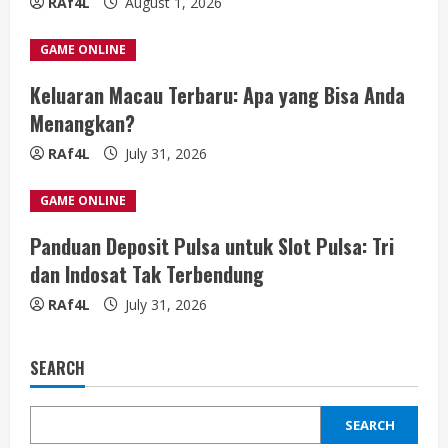
RAf4L
August 1, 2026
a
GAME ONLINE
d
Keluaran Macau Terbaru: Apa yang Bisa Anda
i
Menangkan?
n
RAf4L
July 31, 2026
g
GAME ONLINE
Panduan Deposit Pulsa untuk Slot Pulsa: Tri
dan Indosat Tak Terbendung
RAf4L
July 31, 2026
SEARCH
SEARCH