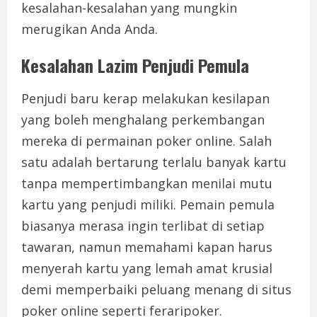
kesalahan-kesalahan yang mungkin
merugikan Anda Anda.
Kesalahan Lazim Penjudi Pemula
Penjudi baru kerap melakukan kesilapan
yang boleh menghalang perkembangan
mereka di permainan poker online. Salah
satu adalah bertarung terlalu banyak kartu
tanpa mempertimbangkan menilai mutu
kartu yang penjudi miliki. Pemain pemula
biasanya merasa ingin terlibat di setiap
tawaran, namun memahami kapan harus
menyerah kartu yang lemah amat krusial
demi memperbaiki peluang menang di situs
poker online seperti feraripoker.