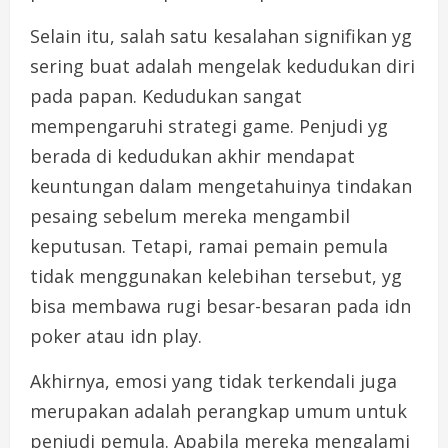
Selain itu, salah satu kesalahan signifikan yg
sering buat adalah mengelak kedudukan diri
pada papan. Kedudukan sangat
mempengaruhi strategi game. Penjudi yg
berada di kedudukan akhir mendapat
keuntungan dalam mengetahuinya tindakan
pesaing sebelum mereka mengambil
keputusan. Tetapi, ramai pemain pemula
tidak menggunakan kelebihan tersebut, yg
bisa membawa rugi besar-besaran pada idn
poker atau idn play.
Akhirnya, emosi yang tidak terkendali juga
merupakan adalah perangkap umum untuk
penjudi pemula. Apabila mereka mengalami