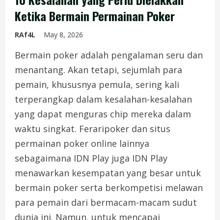
Ketika Bermain Permainan Poker
RAf4L
May 8, 2026
Bermain poker adalah pengalaman seru dan
menantang. Akan tetapi, sejumlah para
pemain, khususnya pemula, sering kali
terperangkap dalam kesalahan-kesalahan
yang dapat menguras chip mereka dalam
waktu singkat. Feraripoker dan situs
permainan poker online lainnya
sebagaimana IDN Play juga IDN Play
menawarkan kesempatan yang besar untuk
bermain poker serta berkompetisi melawan
para pemain dari bermacam-macam sudut
dunia ini. Namun, untuk mencapai