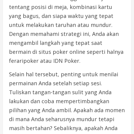
tentang posisi di meja, kombinasi kartu
yang bagus, dan siapa waktu yang tepat
untuk melakukan taruhan atau mundur.
Dengan memahami strategi ini, Anda akan
mengambil langkah yang tepat saat
bermain di situs poker online seperti halnya
feraripoker atau IDN Poker.
Selain hal tersebut, penting untuk menilai
permainan Anda setelah setiap sesi.
Tuliskan tangan-tangan sulit yang Anda
lakukan dan coba mempertimbangkan
pilihan yang Anda ambil. Apakah ada momen
di mana Anda seharusnya mundur tetapi
masih bertahan? Sebaliknya, apakah Anda