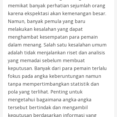
memikat banyak perhatian sejumlah orang
karena ekspektasi akan kemenangan besar.
Namun, banyak pemula yang baru
melakukan kesalahan yang dapat
menghambat kesempatan para pemain
dalam menang. Salah satu kesalahan umum
adalah tidak menjalankan riset dan analisis
yang memadai sebelum membuat
keputusan. Banyak dari para pemain terlalu
fokus pada angka keberuntungan namun
tanpa mempertimbangkan statistik dan
pola yang terlihat. Penting untuk
mengetahui bagaimana angka-angka
tersebut bertindak dan mengambil
keputusan berdasarkan informasi yang