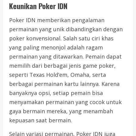
Keunikan Poker IDN
Poker IDN memberikan pengalaman
permainan yang unik dibandingkan dengan
poker konvensional. Salah satu ciri khas
yang paling menonjol adalah ragam
permainan yang ditawarkan. Pemain dapat
memilih dari berbagai jenis game poker,
seperti Texas Hold’em, Omaha, serta
berbagai permainan kartu lainnya. Karena
banyaknya opsi, setiap pemain bisa
menyamakan permainan yang cocok untuk
gaya bermain mereka, yang menambah
kepuasan saat bermain.
Selain variasi permainan, Poker IDN juga