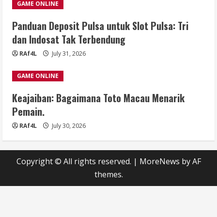
GAME ONLINE
Panduan Deposit Pulsa untuk Slot Pulsa: Tri
dan Indosat Tak Terbendung
RAf4L
July 31, 2026
GAME ONLINE
Keajaiban: Bagaimana Toto Macau Menarik
Pemain.
RAf4L
July 30, 2026
Copyright © All rights reserved.
|
MoreNews
by AF
themes.