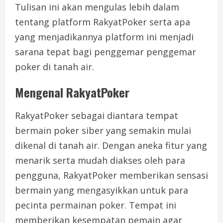
Tulisan ini akan mengulas lebih dalam
tentang platform RakyatPoker serta apa
yang menjadikannya platform ini menjadi
sarana tepat bagi penggemar penggemar
poker di tanah air.
Mengenal RakyatPoker
RakyatPoker sebagai diantara tempat
bermain poker siber yang semakin mulai
dikenal di tanah air. Dengan aneka fitur yang
menarik serta mudah diakses oleh para
pengguna, RakyatPoker memberikan sensasi
bermain yang mengasyikkan untuk para
pecinta permainan poker. Tempat ini
memberikan kesempatan pemain agar