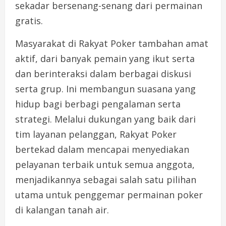
sekadar bersenang-senang dari permainan
gratis.
Masyarakat di Rakyat Poker tambahan amat
aktif, dari banyak pemain yang ikut serta
dan berinteraksi dalam berbagai diskusi
serta grup. Ini membangun suasana yang
hidup bagi berbagi pengalaman serta
strategi. Melalui dukungan yang baik dari
tim layanan pelanggan, Rakyat Poker
bertekad dalam mencapai menyediakan
pelayanan terbaik untuk semua anggota,
menjadikannya sebagai salah satu pilihan
utama untuk penggemar permainan poker
di kalangan tanah air.