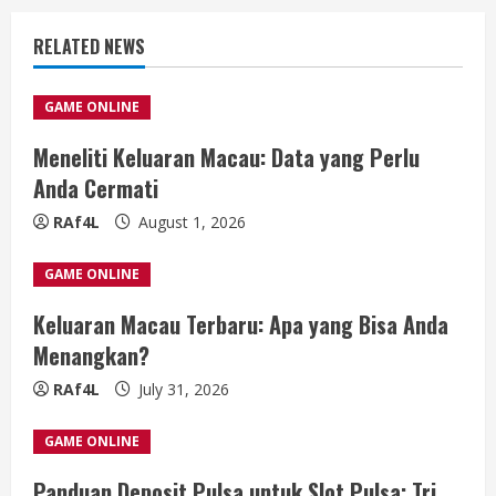
u
RELATED NEWS
e
GAME ONLINE
R
Meneliti Keluaran Macau: Data yang Perlu
e
Anda Cermati
a
RAf4L
August 1, 2026
d
GAME ONLINE
i
Keluaran Macau Terbaru: Apa yang Bisa Anda
Menangkan?
n
RAf4L
July 31, 2026
g
GAME ONLINE
Panduan Deposit Pulsa untuk Slot Pulsa: Tri