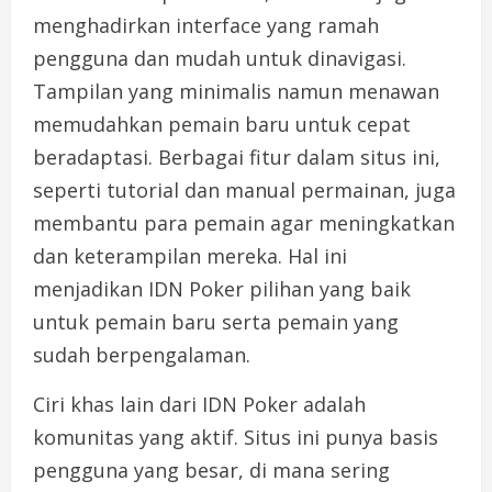
menghadirkan interface yang ramah
pengguna dan mudah untuk dinavigasi.
Tampilan yang minimalis namun menawan
memudahkan pemain baru untuk cepat
beradaptasi. Berbagai fitur dalam situs ini,
seperti tutorial dan manual permainan, juga
membantu para pemain agar meningkatkan
dan keterampilan mereka. Hal ini
menjadikan IDN Poker pilihan yang baik
untuk pemain baru serta pemain yang
sudah berpengalaman.
Ciri khas lain dari IDN Poker adalah
komunitas yang aktif. Situs ini punya basis
pengguna yang besar, di mana sering