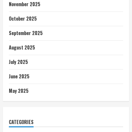
November 2025
October 2025
September 2025
August 2025
July 2025
June 2025
May 2025
CATEGORIES