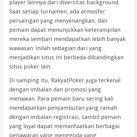
player lainnya dari diversitas background.
Saat setiap turnamen, ada atmosfer
persaingan yang menyenangkan, dan
pemain dapat menunjukkan keterampilan
mereka sembari mendapatkan lebih banyak
wawasan. Inilah sebagian dari yang
menjadikan situs ini berbeda dibandingkan
situs poker lain.
Di samping itu, RakyatPoker juga terkenal
dengan imbalan dan promosi yang
menawan. Para pemain baru sering kali
mendapatkan penyambutan yang ramah
dengan imbalan registrasi, sambil pemain
yang loyal dapat memanfaatkan berbagai
penawaran yang menggoda yang