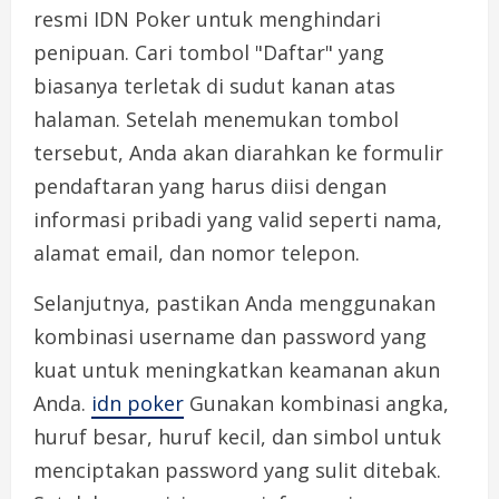
resmi IDN Poker untuk menghindari
penipuan. Cari tombol "Daftar" yang
biasanya terletak di sudut kanan atas
halaman. Setelah menemukan tombol
tersebut, Anda akan diarahkan ke formulir
pendaftaran yang harus diisi dengan
informasi pribadi yang valid seperti nama,
alamat email, dan nomor telepon.
Selanjutnya, pastikan Anda menggunakan
kombinasi username dan password yang
kuat untuk meningkatkan keamanan akun
Anda.
idn poker
Gunakan kombinasi angka,
huruf besar, huruf kecil, dan simbol untuk
menciptakan password yang sulit ditebak.