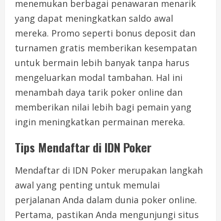
menemukan berbagai penawaran menarik
yang dapat meningkatkan saldo awal
mereka. Promo seperti bonus deposit dan
turnamen gratis memberikan kesempatan
untuk bermain lebih banyak tanpa harus
mengeluarkan modal tambahan. Hal ini
menambah daya tarik poker online dan
memberikan nilai lebih bagi pemain yang
ingin meningkatkan permainan mereka.
Tips Mendaftar di IDN Poker
Mendaftar di IDN Poker merupakan langkah
awal yang penting untuk memulai
perjalanan Anda dalam dunia poker online.
Pertama, pastikan Anda mengunjungi situs