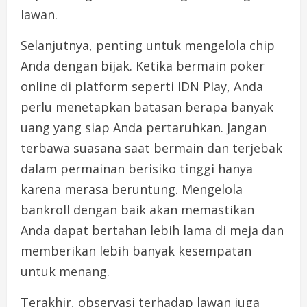
lawan.
Selanjutnya, penting untuk mengelola chip
Anda dengan bijak. Ketika bermain poker
online di platform seperti IDN Play, Anda
perlu menetapkan batasan berapa banyak
uang yang siap Anda pertaruhkan. Jangan
terbawa suasana saat bermain dan terjebak
dalam permainan berisiko tinggi hanya
karena merasa beruntung. Mengelola
bankroll dengan baik akan memastikan
Anda dapat bertahan lebih lama di meja dan
memberikan lebih banyak kesempatan
untuk menang.
Terakhir, observasi terhadap lawan juga