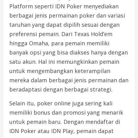
Platform seperti IDN Poker menyediakan
berbagai jenis permainan poker dan variasi
taruhan yang dapat dipilih sesuai dengan
preferensi pemain. Dari Texas Hold’em
hingga Omaha, para pemain memiliki
banyak opsi yang bisa diakses hanya dengan
satu akun. Hal ini memungkinkan pemain
untuk mengembangkan keterampilan
mereka dalam berbagai jenis permainan dan
beradaptasi dengan berbagai strategi.
Selain itu, poker online juga sering kali
memiliki bonus dan promosi yang menarik
untuk pemain baru. Dengan mendaftar di
IDN Poker atau IDN Play, pemain dapat