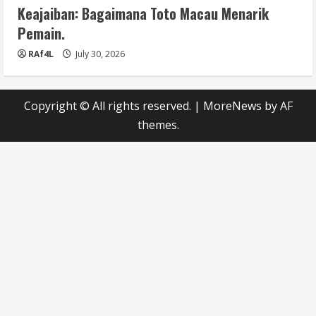
Keajaiban: Bagaimana Toto Macau Menarik
Pemain.
RAf4L
July 30, 2026
Copyright © All rights reserved.
|
MoreNews
by AF
themes.