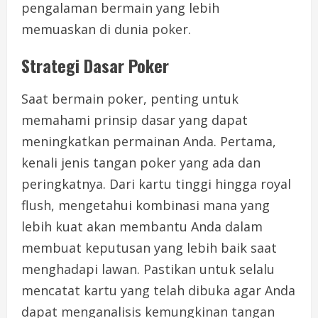
pengalaman bermain yang lebih
memuaskan di dunia poker.
Strategi Dasar Poker
Saat bermain poker, penting untuk
memahami prinsip dasar yang dapat
meningkatkan permainan Anda. Pertama,
kenali jenis tangan poker yang ada dan
peringkatnya. Dari kartu tinggi hingga royal
flush, mengetahui kombinasi mana yang
lebih kuat akan membantu Anda dalam
membuat keputusan yang lebih baik saat
menghadapi lawan. Pastikan untuk selalu
mencatat kartu yang telah dibuka agar Anda
dapat menganalisis kemungkinan tangan