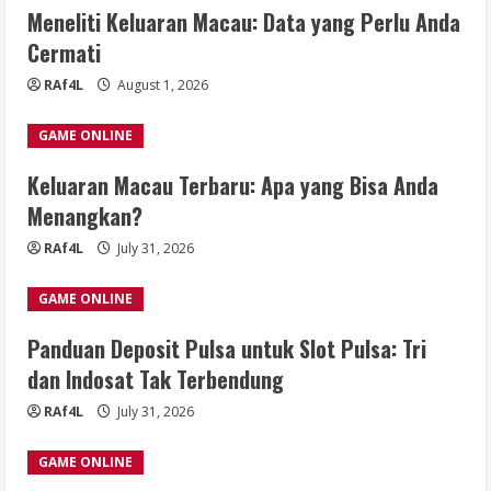
Meneliti Keluaran Macau: Data yang Perlu Anda
Cermati
RAf4L
August 1, 2026
GAME ONLINE
Keluaran Macau Terbaru: Apa yang Bisa Anda
Menangkan?
RAf4L
July 31, 2026
GAME ONLINE
Panduan Deposit Pulsa untuk Slot Pulsa: Tri
dan Indosat Tak Terbendung
RAf4L
July 31, 2026
GAME ONLINE