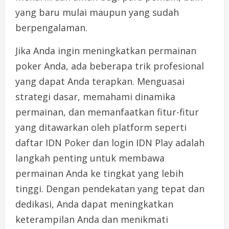
yang baru mulai maupun yang sudah
berpengalaman.
Jika Anda ingin meningkatkan permainan
poker Anda, ada beberapa trik profesional
yang dapat Anda terapkan. Menguasai
strategi dasar, memahami dinamika
permainan, dan memanfaatkan fitur-fitur
yang ditawarkan oleh platform seperti
daftar IDN Poker dan login IDN Play adalah
langkah penting untuk membawa
permainan Anda ke tingkat yang lebih
tinggi. Dengan pendekatan yang tepat dan
dedikasi, Anda dapat meningkatkan
keterampilan Anda dan menikmati