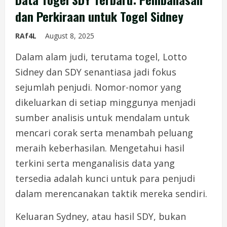
dan Perkiraan untuk Togel Sidney
RAf4L
August 8, 2025
Dalam alam judi, terutama togel, Lotto
Sidney dan SDY senantiasa jadi fokus
sejumlah penjudi. Nomor-nomor yang
dikeluarkan di setiap minggunya menjadi
sumber analisis untuk mendalam untuk
mencari corak serta menambah peluang
meraih keberhasilan. Mengetahui hasil
terkini serta menganalisis data yang
tersedia adalah kunci untuk para penjudi
dalam merencanakan taktik mereka sendiri.
Keluaran Sydney, atau hasil SDY, bukan