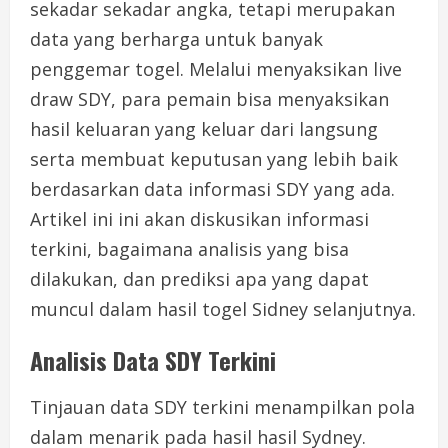
sekadar sekadar angka, tetapi merupakan
data yang berharga untuk banyak
penggemar togel. Melalui menyaksikan live
draw SDY, para pemain bisa menyaksikan
hasil keluaran yang keluar dari langsung
serta membuat keputusan yang lebih baik
berdasarkan data informasi SDY yang ada.
Artikel ini ini akan diskusikan informasi
terkini, bagaimana analisis yang bisa
dilakukan, dan prediksi apa yang dapat
muncul dalam hasil togel Sidney selanjutnya.
Analisis Data SDY Terkini
Tinjauan data SDY terkini menampilkan pola
dalam menarik pada hasil hasil Sydney.