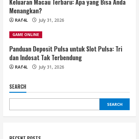
Keluaran Macau Terbaru: Apa yang Bisa Anda
i
Menangkan?
n
RAf4L
July 31, 2026
g
GAME ONLINE
Panduan Deposit Pulsa untuk Slot Pulsa: Tri
dan Indosat Tak Terbendung
RAf4L
July 31, 2026
SEARCH
SEARCH
RECENT POSTS