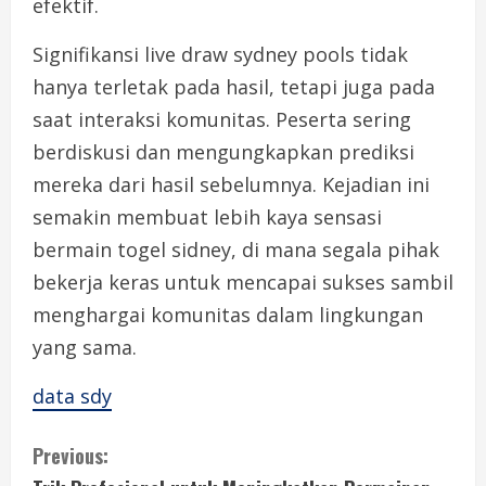
efektif.
Signifikansi live draw sydney pools tidak
hanya terletak pada hasil, tetapi juga pada
saat interaksi komunitas. Peserta sering
berdiskusi dan mengungkapkan prediksi
mereka dari hasil sebelumnya. Kejadian ini
semakin membuat lebih kaya sensasi
bermain togel sidney, di mana segala pihak
bekerja keras untuk mencapai sukses sambil
menghargai komunitas dalam lingkungan
yang sama.
data sdy
C
Previous: