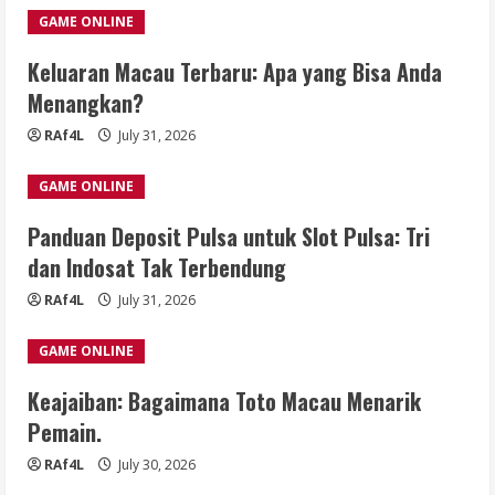
GAME ONLINE
Keluaran Macau Terbaru: Apa yang Bisa Anda
Menangkan?
RAf4L
July 31, 2026
GAME ONLINE
Panduan Deposit Pulsa untuk Slot Pulsa: Tri
dan Indosat Tak Terbendung
RAf4L
July 31, 2026
GAME ONLINE
Keajaiban: Bagaimana Toto Macau Menarik
Pemain.
RAf4L
July 30, 2026