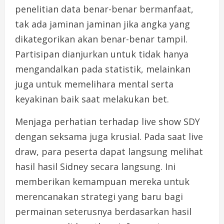
penelitian data benar-benar bermanfaat,
tak ada jaminan jaminan jika angka yang
dikategorikan akan benar-benar tampil.
Partisipan dianjurkan untuk tidak hanya
mengandalkan pada statistik, melainkan
juga untuk memelihara mental serta
keyakinan baik saat melakukan bet.
Menjaga perhatian terhadap live show SDY
dengan seksama juga krusial. Pada saat live
draw, para peserta dapat langsung melihat
hasil hasil Sidney secara langsung. Ini
memberikan kemampuan mereka untuk
merencanakan strategi yang baru bagi
permainan seterusnya berdasarkan hasil