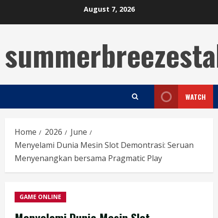
Skip
August 7, 2026
to
content
summerbreezesta
WATCH
Home
2026
June
Menyelami Dunia Mesin Slot Demontrasi: Seruan
Menyenangkan bersama Pragmatic Play
GAME ONLINE
Menyelami Dunia Mesin Slot