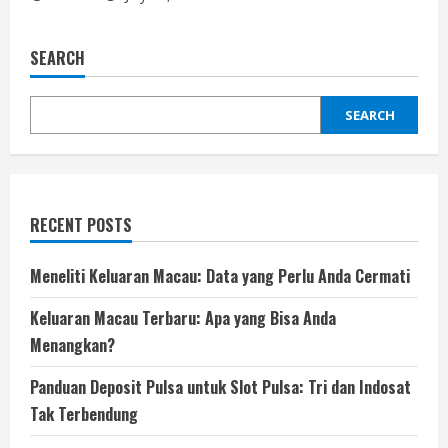
SEARCH
SEARCH
RECENT POSTS
Meneliti Keluaran Macau: Data yang Perlu Anda Cermati
Keluaran Macau Terbaru: Apa yang Bisa Anda
Menangkan?
Panduan Deposit Pulsa untuk Slot Pulsa: Tri dan Indosat
Tak Terbendung