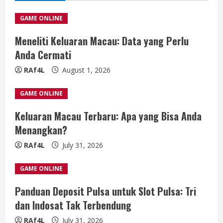
e
GAME ONLINE
R
Meneliti Keluaran Macau: Data yang Perlu
e
Anda Cermati
a
RAf4L
August 1, 2026
d
GAME ONLINE
i
Keluaran Macau Terbaru: Apa yang Bisa Anda
Menangkan?
n
RAf4L
July 31, 2026
g
GAME ONLINE
Panduan Deposit Pulsa untuk Slot Pulsa: Tri
dan Indosat Tak Terbendung
RAf4L
July 31, 2026