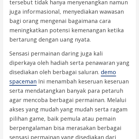
tersebut tidak hanya menyenangkan namun
juga informasional, menyediakan wawasan
bagi orang mengenai bagaimana cara
meningkatkan potensi kemenangan ketika
bertarung dengan uang nyata.
Sensasi permainan daring juga kali
diperkaya oleh hadiah serta penawaran yang
disediakan oleh berbagai saluran.
demo
spaceman
Ini menambah keseruan keseruan
serta mendatangkan banyak para petaruh
agar mencoba berbagai permainan. Melalui
akses yang mudah yang mudah serta ragam
pilihan game, baik pemula atau pemain
berpengalaman bisa merasakan berbagai
sensasi permainan yang disediakan dari