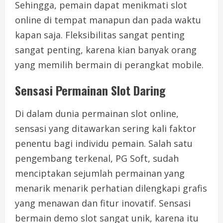
Sehingga, pemain dapat menikmati slot
online di tempat manapun dan pada waktu
kapan saja. Fleksibilitas sangat penting
sangat penting, karena kian banyak orang
yang memilih bermain di perangkat mobile.
Sensasi Permainan Slot Daring
Di dalam dunia permainan slot online,
sensasi yang ditawarkan sering kali faktor
penentu bagi individu pemain. Salah satu
pengembang terkenal, PG Soft, sudah
menciptakan sejumlah permainan yang
menarik menarik perhatian dilengkapi grafis
yang menawan dan fitur inovatif. Sensasi
bermain demo slot sangat unik, karena itu