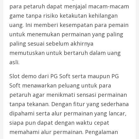
para petaruh dapat menjajal macam-macam
game tanpa risiko ketakutan kehilangan
uang. Ini memberi kesempatan para pemain
untuk menemukan permainan yang paling
paling sesuai sebelum akhirnya
memutuskan untuk bertaruh dalam uang
asli.
Slot demo dari PG Soft serta maupun PG
Soft menawarkan peluang untuk para
petaruh agar menikmati sensasi permainan
tanpa tekanan. Dengan fitur yang sederhana
dipahami serta alur permainan yang lancar,
siapa pun dapat dengan waktu cepat
memahami alur permainan. Pengalaman