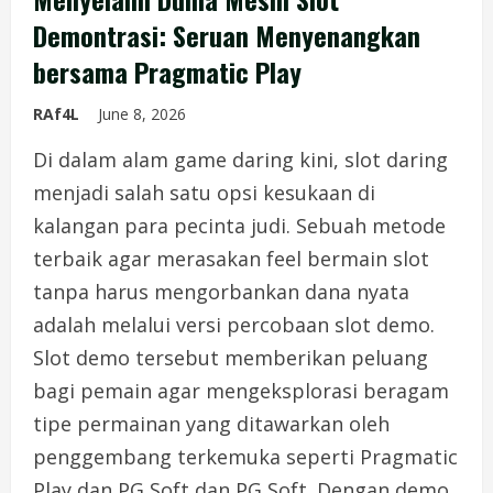
Demontrasi: Seruan Menyenangkan
bersama Pragmatic Play
RAf4L
June 8, 2026
Di dalam alam game daring kini, slot daring
menjadi salah satu opsi kesukaan di
kalangan para pecinta judi. Sebuah metode
terbaik agar merasakan feel bermain slot
tanpa harus mengorbankan dana nyata
adalah melalui versi percobaan slot demo.
Slot demo tersebut memberikan peluang
bagi pemain agar mengeksplorasi beragam
tipe permainan yang ditawarkan oleh
penggembang terkemuka seperti Pragmatic
Play dan PG Soft dan PG Soft. Dengan demo