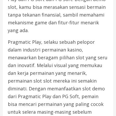
slot, kamu bisa merasakan sensasi bermain
tanpa tekanan finansial, sambil memahami
mekanisme game dan fitur-fitur menarik
yang ada.
Pragmatic Play, selaku sebuah pelopor
dalam industri permainan kasino,
menawarkan beragam pilihan slot yang seru
dan inovatif. Melalui visual yang memukau
dan kerja permainan yang menarik,
permainan slot slot mereka ini semakin
diminati. Dengan memanfaatkan slot demo
dari Pragmatic Play dan PG Soft, pemain
bisa mencari permainan yang paling cocok
untuk selera masing-masing sebelum