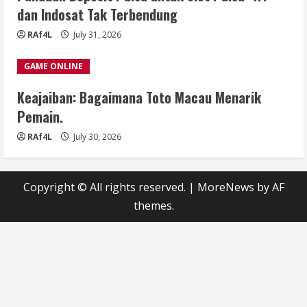
dan Indosat Tak Terbendung
RAf4L
July 31, 2026
GAME ONLINE
Keajaiban: Bagaimana Toto Macau Menarik
Pemain.
RAf4L
July 30, 2026
Copyright © All rights reserved.
|
MoreNews
by AF
themes.