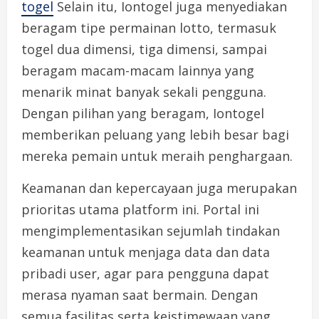
togel
Selain itu, Iontogel juga menyediakan
beragam tipe permainan lotto, termasuk
togel dua dimensi, tiga dimensi, sampai
beragam macam-macam lainnya yang
menarik minat banyak sekali pengguna.
Dengan pilihan yang beragam, Iontogel
memberikan peluang yang lebih besar bagi
mereka pemain untuk meraih penghargaan.
Keamanan dan kepercayaan juga merupakan
prioritas utama platform ini. Portal ini
mengimplementasikan sejumlah tindakan
keamanan untuk menjaga data dan data
pribadi user, agar para pengguna dapat
merasa nyaman saat bermain. Dengan
semua fasilitas serta keistimewaan yang