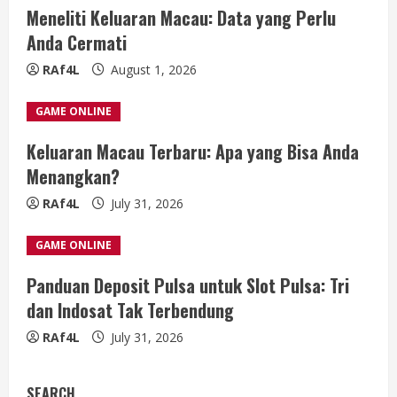
Meneliti Keluaran Macau: Data yang Perlu
R
Anda Cermati
e
RAf4L
August 1, 2026
a
GAME ONLINE
d
Keluaran Macau Terbaru: Apa yang Bisa Anda
i
Menangkan?
n
RAf4L
July 31, 2026
g
GAME ONLINE
Panduan Deposit Pulsa untuk Slot Pulsa: Tri
dan Indosat Tak Terbendung
RAf4L
July 31, 2026
SEARCH