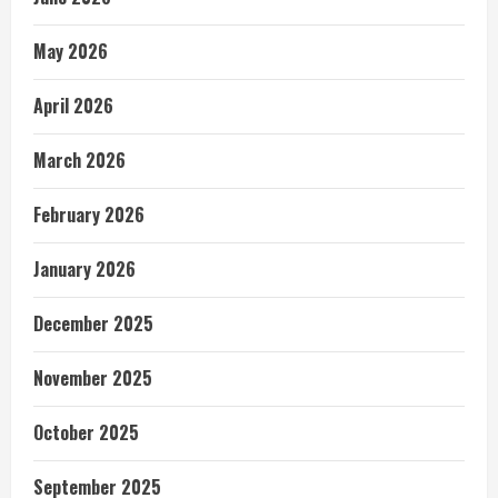
May 2026
April 2026
March 2026
February 2026
January 2026
December 2025
November 2025
October 2025
September 2025