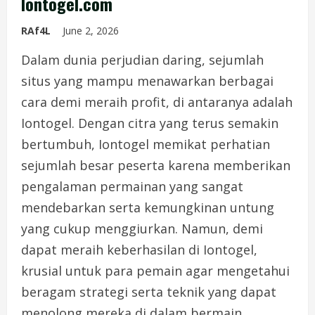
Iontogel.com
RAf4L
June 2, 2026
Dalam dunia perjudian daring, sejumlah
situs yang mampu menawarkan berbagai
cara demi meraih profit, di antaranya adalah
Iontogel. Dengan citra yang terus semakin
bertumbuh, Iontogel memikat perhatian
sejumlah besar peserta karena memberikan
pengalaman permainan yang sangat
mendebarkan serta kemungkinan untung
yang cukup menggiurkan. Namun, demi
dapat meraih keberhasilan di Iontogel,
krusial untuk para pemain agar mengetahui
beragam strategi serta teknik yang dapat
menolong mereka di dalam bermain.