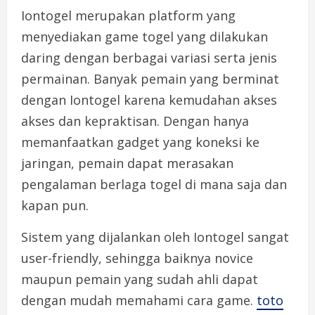
Iontogel merupakan platform yang
menyediakan game togel yang dilakukan
daring dengan berbagai variasi serta jenis
permainan. Banyak pemain yang berminat
dengan Iontogel karena kemudahan akses
akses dan kepraktisan. Dengan hanya
memanfaatkan gadget yang koneksi ke
jaringan, pemain dapat merasakan
pengalaman berlaga togel di mana saja dan
kapan pun.
Sistem yang dijalankan oleh Iontogel sangat
user-friendly, sehingga baiknya novice
maupun pemain yang sudah ahli dapat
dengan mudah memahami cara game.
toto