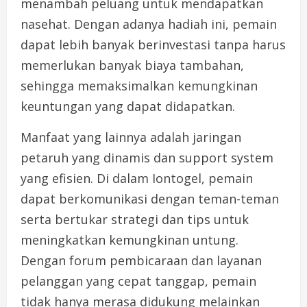
menambah peluang untuk mendapatkan
nasehat. Dengan adanya hadiah ini, pemain
dapat lebih banyak berinvestasi tanpa harus
memerlukan banyak biaya tambahan,
sehingga memaksimalkan kemungkinan
keuntungan yang dapat didapatkan.
Manfaat yang lainnya adalah jaringan
petaruh yang dinamis dan support system
yang efisien. Di dalam Iontogel, pemain
dapat berkomunikasi dengan teman-teman
serta bertukar strategi dan tips untuk
meningkatkan kemungkinan untung.
Dengan forum pembicaraan dan layanan
pelanggan yang cepat tanggap, pemain
tidak hanya merasa didukung melainkan