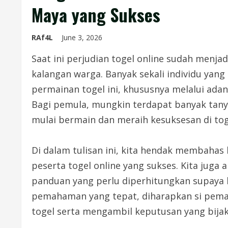
Maya yang Sukses
RAf4L
June 3, 2026
Saat ini perjudian togel online sudah menja
kalangan warga. Banyak sekali individu yan
permainan togel ini, khususnya melalui adan
Bagi pemula, mungkin terdapat banyak tany
mulai bermain dan meraih kesuksesan di tog
Di dalam tulisan ini, kita hendak membahas
peserta togel online yang sukses. Kita juga 
panduan yang perlu diperhitungkan supaya b
pemahaman yang tepat, diharapkan si pema
togel serta mengambil keputusan yang bijak