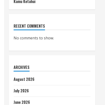
Kamu Ketahui
RECENT COMMENTS
No comments to show.
ARCHIVES
August 2026
July 2026
June 2026