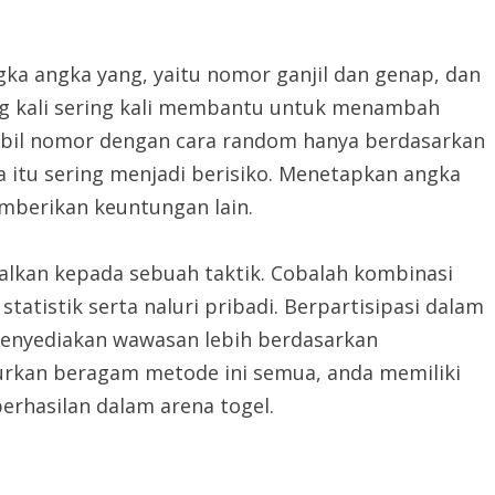
gka angka yang, yaitu nomor ganjil dan genap, dan
ering kali sering kali membantu untuk menambah
bil nomor dengan cara random hanya berdasarkan
 itu sering menjadi berisiko. Menetapkan angka
berikan keuntungan lain.
alkan kepada sebuah taktik. Cobalah kombinasi
atistik serta naluri pribadi. Berpartisipasi dalam
 menyediakan wawasan lebih berdasarkan
rkan beragam metode ini semua, anda memiliki
rhasilan dalam arena togel.