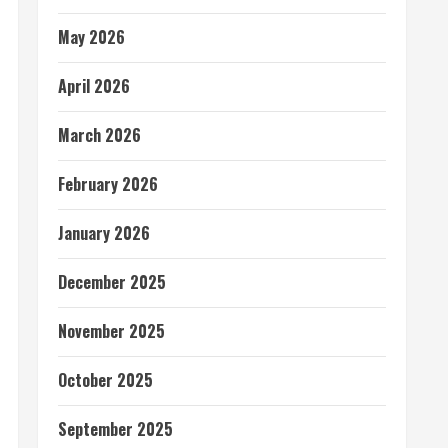
May 2026
April 2026
March 2026
February 2026
January 2026
December 2025
November 2025
October 2025
September 2025