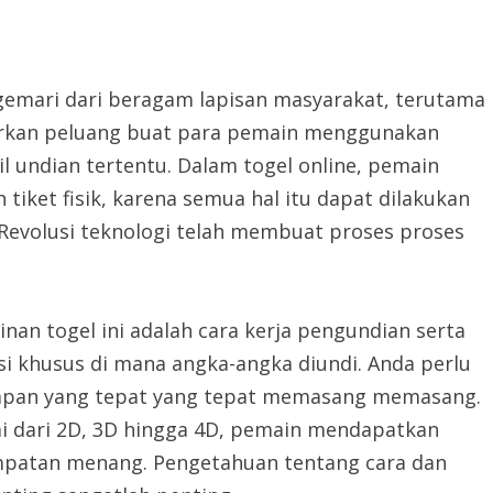
digemari dari beragam lapisan masyarakat, terutama
awarkan peluang buat para pemain menggunakan
l undian tertentu. Dalam togel online, pemain
 tiket fisik, karena semua hal itu dapat dilakukan
 Revolusi teknologi telah membuat proses proses
nan togel ini adalah cara kerja pengundian serta
esi khusus di mana angka-angka diundi. Anda perlu
 kapan yang tepat yang tepat memasang memasang.
i dari 2D, 3D hingga 4D, pemain mendapatkan
mpatan menang. Pengetahuan tentang cara dan