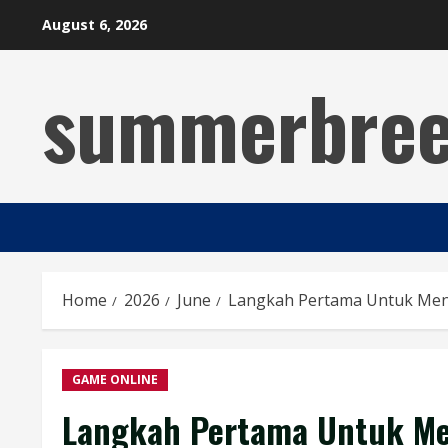
Skip
August 6, 2026
to
content
summerbree
Home
2026
June
Langkah Pertama Untuk Menj
GAME ONLINE
Langkah Pertama Untuk Men