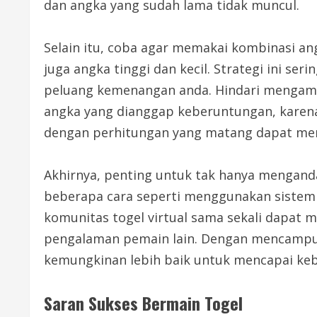
dan angka yang sudah lama tidak muncul.
Selain itu, coba agar memakai kombinasi an
juga angka tinggi dan kecil. Strategi ini s
peluang kemenangan anda. Hindari mengam
angka yang dianggap keberuntungan, karena
dengan perhitungan yang matang dapat mem
Akhirnya, penting untuk tak hanya mengand
beberapa cara seperti menggunakan sistem st
komunitas togel virtual sama sekali dapat
pengalaman pemain lain. Dengan mencampu
kemungkinan lebih baik untuk mencapai kebe
Saran Sukses Bermain Togel