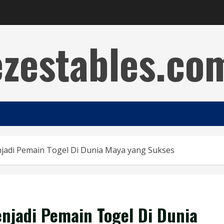
zestables.co
adi Pemain Togel Di Dunia Maya yang Sukses
jadi Pemain Togel Di Dunia