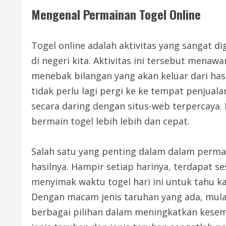
Mengenal Permainan Togel Online
Togel online adalah aktivitas yang sangat 
di negeri kita. Aktivitas ini tersebut men
menebak bilangan yang akan keluar dari hasi
tidak perlu lagi pergi ke ke tempat penjualan
secara daring dengan situs-web terpercaya.
bermain togel lebih lebih dan cepat.
Salah satu yang penting dalam dalam permai
hasilnya. Hampir setiap harinya, terdapat s
menyimak waktu togel hari ini untuk tahu
Dengan macam jenis taruhan yang ada, mula
berbagai pilihan dalam meningkatkan kese