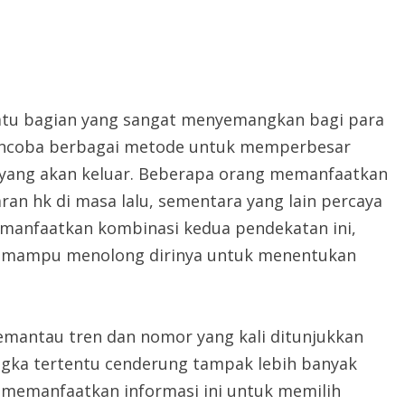
atu bagian yang sangat menyemangkan bagi para
mencoba berbagai metode untuk memperbesar
yang akan keluar. Beberapa orang memanfaatkan
ran hk di masa lalu, sementara yang lain percaya
memanfaatkan kombinasi kedua pendekatan ini,
g mampu menolong dirinya untuk menentukan
memantau tren dan nomor yang kali ditunjukkan
ngka tertentu cenderung tampak lebih banyak
 memanfaatkan informasi ini untuk memilih