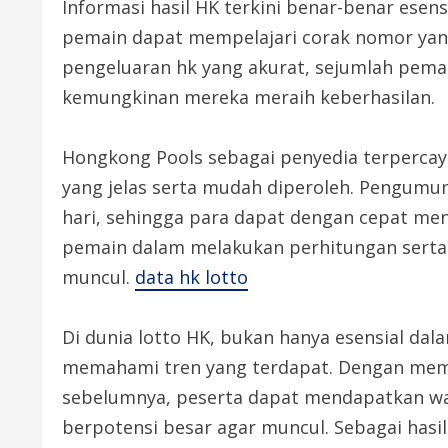
Informasi hasil HK terkini benar-benar esens
pemain dapat mempelajari corak nomor yang
pengeluaran hk yang akurat, sejumlah pema
kemungkinan mereka meraih keberhasilan.
Hongkong Pools sebagai penyedia terpercaya
yang jelas serta mudah diperoleh. Pengumuma
hari, sehingga para dapat dengan cepat me
pemain dalam melakukan perhitungan sert
muncul.
data hk lotto
Di dunia lotto HK, bukan hanya esensial dal
memahami tren yang terdapat. Dengan mempe
sebelumnya, peserta dapat mendapatkan w
berpotensi besar agar muncul. Sebagai hasi