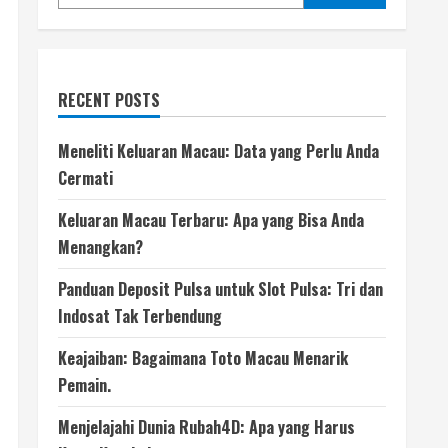
RECENT POSTS
Meneliti Keluaran Macau: Data yang Perlu Anda
Cermati
Keluaran Macau Terbaru: Apa yang Bisa Anda
Menangkan?
Panduan Deposit Pulsa untuk Slot Pulsa: Tri dan
Indosat Tak Terbendung
Keajaiban: Bagaimana Toto Macau Menarik
Pemain.
Menjelajahi Dunia Rubah4D: Apa yang Harus