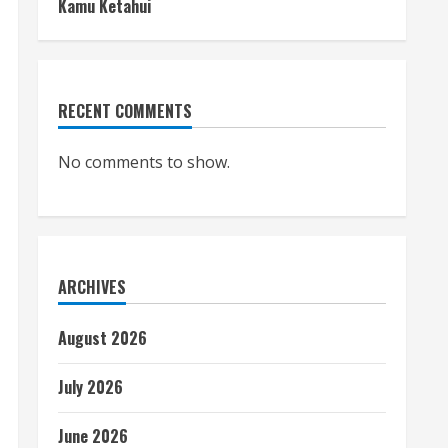
Kamu Ketahui
RECENT COMMENTS
No comments to show.
ARCHIVES
August 2026
July 2026
June 2026