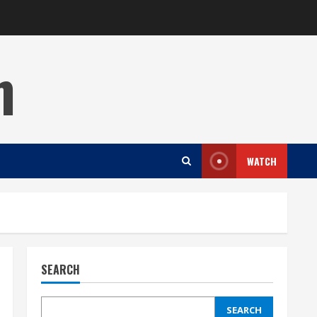
m
WATCH
SEARCH
SEARCH