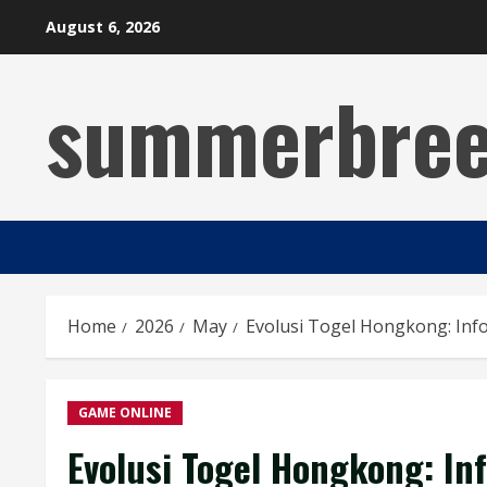
Skip
August 6, 2026
to
content
summerbree
Home
2026
May
Evolusi Togel Hongkong: Inf
GAME ONLINE
Evolusi Togel Hongkong: In