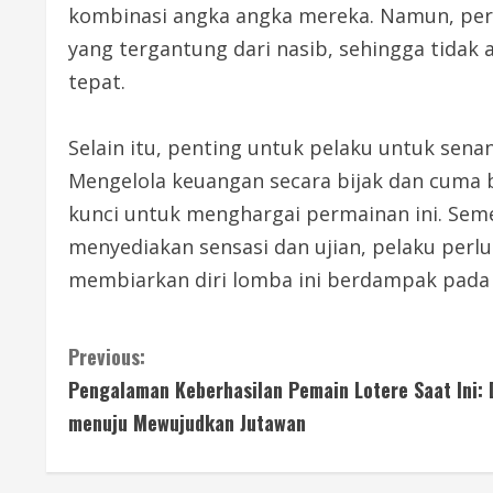
kombinasi angka angka mereka. Namun, perl
yang tergantung dari nasib, sehingga tidak 
tepat.
Selain itu, penting untuk pelaku untuk senan
Mengelola keuangan secara bijak dan cuma
kunci untuk menghargai permainan ini. Sem
menyediakan sensasi dan ujian, pelaku perl
membiarkan diri lomba ini berdampak pada k
C
Previous:
Pengalaman Keberhasilan Pemain Lotere Saat Ini: 
o
menuju Mewujudkan Jutawan
n