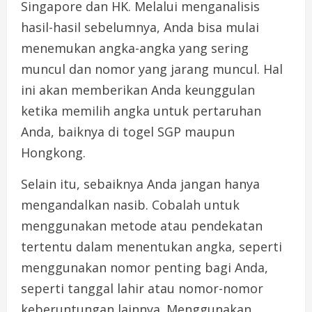
Singapore dan HK. Melalui menganalisis
hasil-hasil sebelumnya, Anda bisa mulai
menemukan angka-angka yang sering
muncul dan nomor yang jarang muncul. Hal
ini akan memberikan Anda keunggulan
ketika memilih angka untuk pertaruhan
Anda, baiknya di togel SGP maupun
Hongkong.
Selain itu, sebaiknya Anda jangan hanya
mengandalkan nasib. Cobalah untuk
menggunakan metode atau pendekatan
tertentu dalam menentukan angka, seperti
menggunakan nomor penting bagi Anda,
seperti tanggal lahir atau nomor-nomor
keberuntungan lainnya. Menggunakan