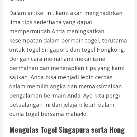
Dalam artikel ini, kami akan menghadirkan
lima tips sederhana yang dapat
mempermudah Anda meningkatkan
kesempatan dalam bermain togel, terutama
untuk togel Singapore dan togel Hongkong.
Dengan cara memahami mekanisme
permainan dan menerapkan tips yang kami
sajikan, Anda bisa menjadi lebih cerdas
dalam memilih angka dan memaksimalkan
pengalaman bermain Anda. Ayo kita pergi
petualangan ini dan jelajahi lebih dalam
dunia togel bersama maha4d.
Mengulas Togel Singapura serta Hong