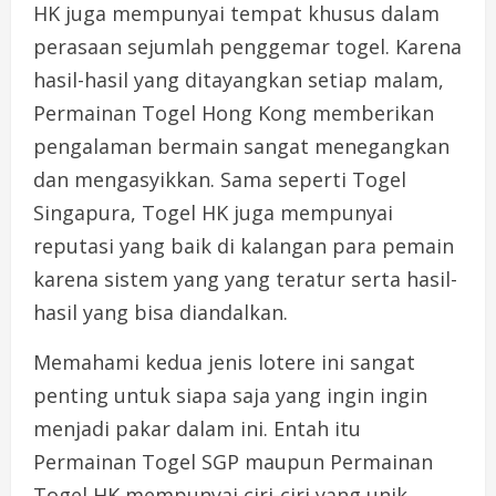
HK juga mempunyai tempat khusus dalam
perasaan sejumlah penggemar togel. Karena
hasil-hasil yang ditayangkan setiap malam,
Permainan Togel Hong Kong memberikan
pengalaman bermain sangat menegangkan
dan mengasyikkan. Sama seperti Togel
Singapura, Togel HK juga mempunyai
reputasi yang baik di kalangan para pemain
karena sistem yang yang teratur serta hasil-
hasil yang bisa diandalkan.
Memahami kedua jenis lotere ini sangat
penting untuk siapa saja yang ingin ingin
menjadi pakar dalam ini. Entah itu
Permainan Togel SGP maupun Permainan
Togel HK mempunyai ciri-ciri yang unik,