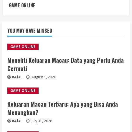
GAME ONLINE
YOU MAY HAVE MISSED
GAME ONLINE
Meneliti Keluaran Macau: Data yang Perlu Anda
Cermati
RAf4L
August 1, 2026
GAME ONLINE
Keluaran Macau Terbaru: Apa yang Bisa Anda
Menangkan?
RAf4L
July 31, 2026