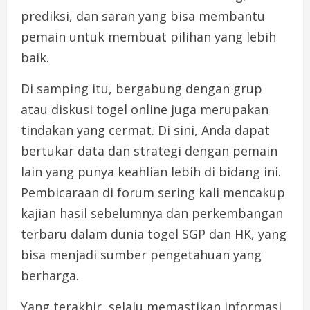
prediksi, dan saran yang bisa membantu
pemain untuk membuat pilihan yang lebih
baik.
Di samping itu, bergabung dengan grup
atau diskusi togel online juga merupakan
tindakan yang cermat. Di sini, Anda dapat
bertukar data dan strategi dengan pemain
lain yang punya keahlian lebih di bidang ini.
Pembicaraan di forum sering kali mencakup
kajian hasil sebelumnya dan perkembangan
terbaru dalam dunia togel SGP dan HK, yang
bisa menjadi sumber pengetahuan yang
berharga.
Yang terakhir, selalu memastikan informasi