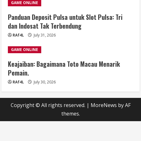
GAME ONLINE
Panduan Deposit Pulsa untuk Slot Pulsa: Tri
dan Indosat Tak Terbendung
RAf4L
July 31, 2026
GAME ONLINE
Keajaiban: Bagaimana Toto Macau Menarik
Pemain.
RAf4L
July 30, 2026
Copyright © All rights reserved.
|
MoreNews
by AF
themes.