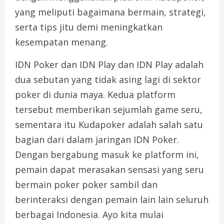
yang meliputi bagaimana bermain, strategi,
serta tips jitu demi meningkatkan
kesempatan menang.
IDN Poker dan IDN Play dan IDN Play adalah
dua sebutan yang tidak asing lagi di sektor
poker di dunia maya. Kedua platform
tersebut memberikan sejumlah game seru,
sementara itu Kudapoker adalah salah satu
bagian dari dalam jaringan IDN Poker.
Dengan bergabung masuk ke platform ini,
pemain dapat merasakan sensasi yang seru
bermain poker poker sambil dan
berinteraksi dengan pemain lain lain seluruh
berbagai Indonesia. Ayo kita mulai