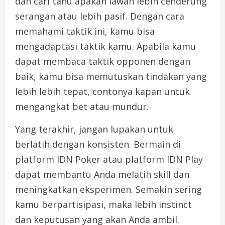
dan cari tahu apakah lawan lebih cenderung
serangan atau lebih pasif. Dengan cara
memahami taktik ini, kamu bisa
mengadaptasi taktik kamu. Apabila kamu
dapat membaca taktik opponen dengan
baik, kamu bisa memutuskan tindakan yang
lebih lebih tepat, contonya kapan untuk
mengangkat bet atau mundur.
Yang terakhir, jangan lupakan untuk
berlatih dengan konsisten. Bermain di
platform IDN Poker atau platform IDN Play
dapat membantu Anda melatih skill dan
meningkatkan eksperimen. Semakin sering
kamu berpartisipasi, maka lebih instinct
dan keputusan yang akan Anda ambil.