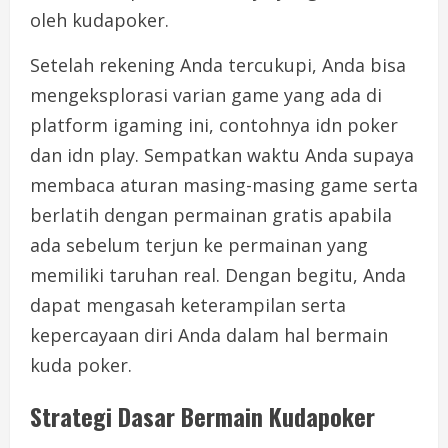
oleh kudapoker.
Setelah rekening Anda tercukupi, Anda bisa
mengeksplorasi varian game yang ada di
platform igaming ini, contohnya idn poker
dan idn play. Sempatkan waktu Anda supaya
membaca aturan masing-masing game serta
berlatih dengan permainan gratis apabila
ada sebelum terjun ke permainan yang
memiliki taruhan real. Dengan begitu, Anda
dapat mengasah keterampilan serta
kepercayaan diri Anda dalam hal bermain
kuda poker.
Strategi Dasar Bermain Kudapoker