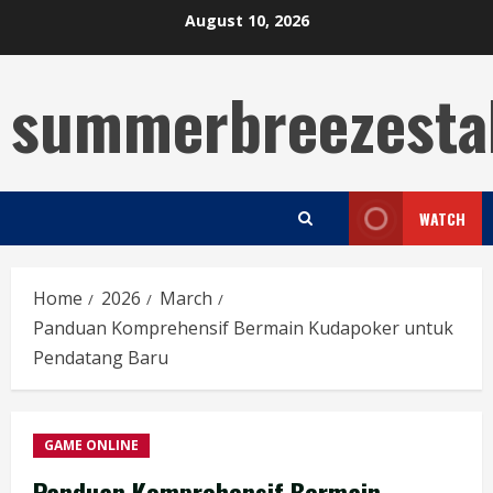
Skip
August 10, 2026
to
content
summerbreezesta
WATCH
Home
2026
March
Panduan Komprehensif Bermain Kudapoker untuk
Pendatang Baru
GAME ONLINE
Panduan Komprehensif Bermain