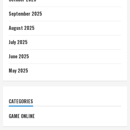
September 2025
August 2025
July 2025
June 2025
May 2025
CATEGORIES
GAME ONLINE