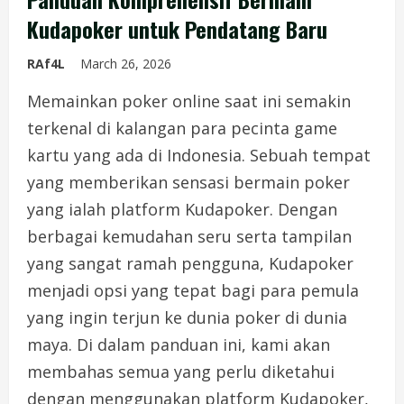
Kudapoker untuk Pendatang Baru
RAf4L
March 26, 2026
Memainkan poker online saat ini semakin
terkenal di kalangan para pecinta game
kartu yang ada di Indonesia. Sebuah tempat
yang memberikan sensasi bermain poker
yang ialah platform Kudapoker. Dengan
berbagai kemudahan seru serta tampilan
yang sangat ramah pengguna, Kudapoker
menjadi opsi yang tepat bagi para pemula
yang ingin terjun ke dunia poker di dunia
maya. Di dalam panduan ini, kami akan
membahas semua yang perlu diketahui
dengan menggunakan platform Kudapoker,