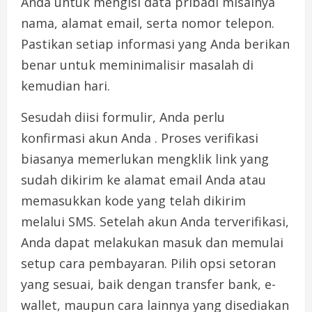
Anda untuk mengisi data pribadi misalnya
nama, alamat email, serta nomor telepon.
Pastikan setiap informasi yang Anda berikan
benar untuk meminimalisir masalah di
kemudian hari.
Sesudah diisi formulir, Anda perlu
konfirmasi akun Anda . Proses verifikasi
biasanya memerlukan mengklik link yang
sudah dikirim ke alamat email Anda atau
memasukkan kode yang telah dikirim
melalui SMS. Setelah akun Anda terverifikasi,
Anda dapat melakukan masuk dan memulai
setup cara pembayaran. Pilih opsi setoran
yang sesuai, baik dengan transfer bank, e-
wallet, maupun cara lainnya yang disediakan