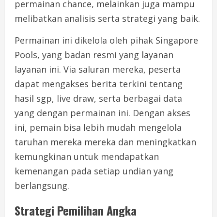
permainan chance, melainkan juga mampu
melibatkan analisis serta strategi yang baik.
Permainan ini dikelola oleh pihak Singapore
Pools, yang badan resmi yang layanan
layanan ini. Via saluran mereka, peserta
dapat mengakses berita terkini tentang
hasil sgp, live draw, serta berbagai data
yang dengan permainan ini. Dengan akses
ini, pemain bisa lebih mudah mengelola
taruhan mereka mereka dan meningkatkan
kemungkinan untuk mendapatkan
kemenangan pada setiap undian yang
berlangsung.
Strategi Pemilihan Angka