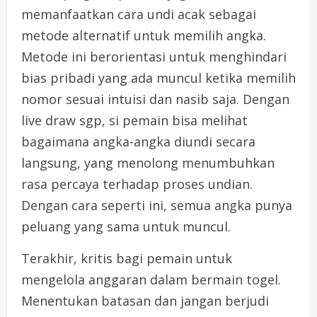
memanfaatkan cara undi acak sebagai
metode alternatif untuk memilih angka.
Metode ini berorientasi untuk menghindari
bias pribadi yang ada muncul ketika memilih
nomor sesuai intuisi dan nasib saja. Dengan
live draw sgp, si pemain bisa melihat
bagaimana angka-angka diundi secara
langsung, yang menolong menumbuhkan
rasa percaya terhadap proses undian.
Dengan cara seperti ini, semua angka punya
peluang yang sama untuk muncul.
Terakhir, kritis bagi pemain untuk
mengelola anggaran dalam bermain togel.
Menentukan batasan dan jangan berjudi