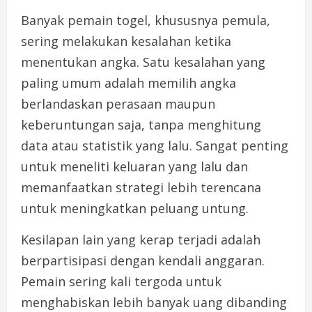
Banyak pemain togel, khususnya pemula,
sering melakukan kesalahan ketika
menentukan angka. Satu kesalahan yang
paling umum adalah memilih angka
berlandaskan perasaan maupun
keberuntungan saja, tanpa menghitung
data atau statistik yang lalu. Sangat penting
untuk meneliti keluaran yang lalu dan
memanfaatkan strategi lebih terencana
untuk meningkatkan peluang untung.
Kesilapan lain yang kerap terjadi adalah
berpartisipasi dengan kendali anggaran.
Pemain sering kali tergoda untuk
menghabiskan lebih banyak uang dibanding