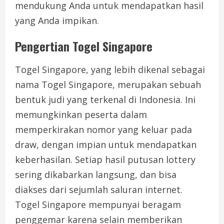
mendukung Anda untuk mendapatkan hasil
yang Anda impikan.
Pengertian Togel Singapore
Togel Singapore, yang lebih dikenal sebagai
nama Togel Singapore, merupakan sebuah
bentuk judi yang terkenal di Indonesia. Ini
memungkinkan peserta dalam
memperkirakan nomor yang keluar pada
draw, dengan impian untuk mendapatkan
keberhasilan. Setiap hasil putusan lottery
sering dikabarkan langsung, dan bisa
diakses dari sejumlah saluran internet.
Togel Singapore mempunyai beragam
penggemar karena selain memberikan