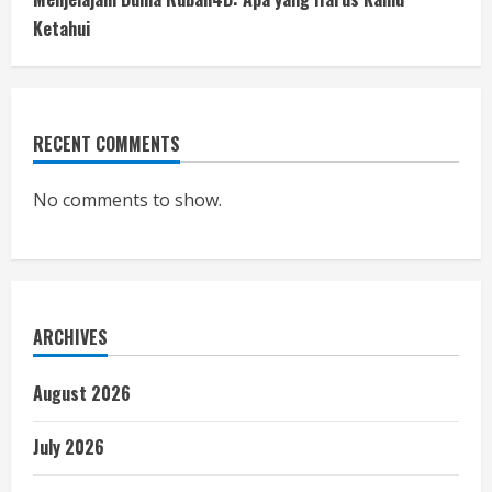
Ketahui
RECENT COMMENTS
No comments to show.
ARCHIVES
August 2026
July 2026