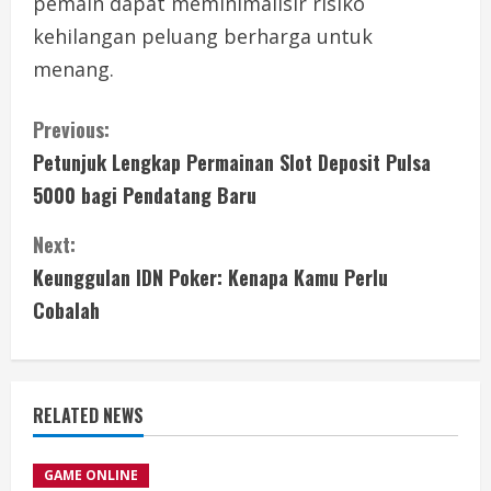
pemain dapat meminimalisir risiko
kehilangan peluang berharga untuk
menang.
C
Previous:
Petunjuk Lengkap Permainan Slot Deposit Pulsa
o
5000 bagi Pendatang Baru
n
Next:
t
Keunggulan IDN Poker: Kenapa Kamu Perlu
i
Cobalah
n
u
RELATED NEWS
e
GAME ONLINE