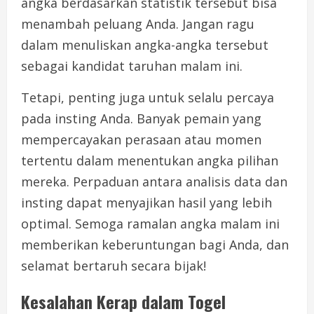
angka berdasarkan statistik tersebut bisa
menambah peluang Anda. Jangan ragu
dalam menuliskan angka-angka tersebut
sebagai kandidat taruhan malam ini.
Tetapi, penting juga untuk selalu percaya
pada insting Anda. Banyak pemain yang
mempercayakan perasaan atau momen
tertentu dalam menentukan angka pilihan
mereka. Perpaduan antara analisis data dan
insting dapat menyajikan hasil yang lebih
optimal. Semoga ramalan angka malam ini
memberikan keberuntungan bagi Anda, dan
selamat bertaruh secara bijak!
Kesalahan Kerap dalam Togel