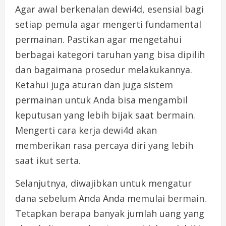
Agar awal berkenalan dewi4d, esensial bagi
setiap pemula agar mengerti fundamental
permainan. Pastikan agar mengetahui
berbagai kategori taruhan yang bisa dipilih
dan bagaimana prosedur melakukannya.
Ketahui juga aturan dan juga sistem
permainan untuk Anda bisa mengambil
keputusan yang lebih bijak saat bermain.
Mengerti cara kerja dewi4d akan
memberikan rasa percaya diri yang lebih
saat ikut serta.
Selanjutnya, diwajibkan untuk mengatur
dana sebelum Anda Anda memulai bermain.
Tetapkan berapa banyak jumlah uang yang