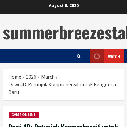
Skip
August 8, 2026
to
content
summerbreezesta
WATCH
Home
2026
March
Dewi 4D: Petunjuk Komprehensif untuk Pengguna
Baru
GAME ONLINE
Dewi 4D: Petunjuk Komprehensif untuk