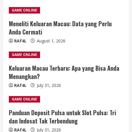
e
GAME ONLINE
R
Meneliti Keluaran Macau: Data yang Perlu
e
Anda Cermati
a
RAf4L
August 1, 2026
d
GAME ONLINE
i
Keluaran Macau Terbaru: Apa yang Bisa Anda
Menangkan?
n
RAf4L
July 31, 2026
g
GAME ONLINE
Panduan Deposit Pulsa untuk Slot Pulsa: Tri
dan Indosat Tak Terbendung
RAf4L
July 31, 2026