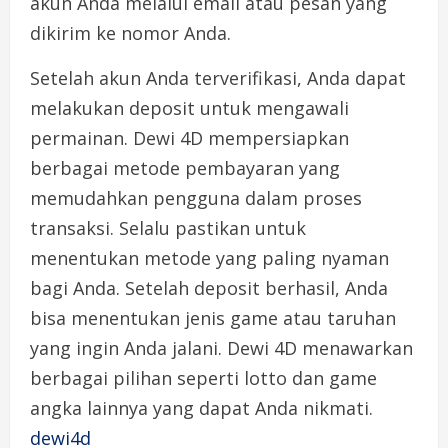
akun Anda melalui email atau pesan yang
dikirim ke nomor Anda.
Setelah akun Anda terverifikasi, Anda dapat
melakukan deposit untuk mengawali
permainan. Dewi 4D mempersiapkan
berbagai metode pembayaran yang
memudahkan pengguna dalam proses
transaksi. Selalu pastikan untuk
menentukan metode yang paling nyaman
bagi Anda. Setelah deposit berhasil, Anda
bisa menentukan jenis game atau taruhan
yang ingin Anda jalani. Dewi 4D menawarkan
berbagai pilihan seperti lotto dan game
angka lainnya yang dapat Anda nikmati.
dewi4d