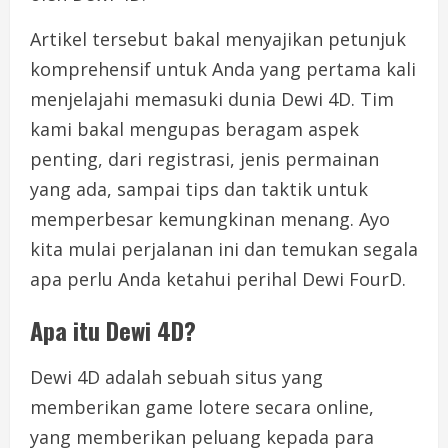
Artikel tersebut bakal menyajikan petunjuk
komprehensif untuk Anda yang pertama kali
menjelajahi memasuki dunia Dewi 4D. Tim
kami bakal mengupas beragam aspek
penting, dari registrasi, jenis permainan
yang ada, sampai tips dan taktik untuk
memperbesar kemungkinan menang. Ayo
kita mulai perjalanan ini dan temukan segala
apa perlu Anda ketahui perihal Dewi FourD.
Apa itu Dewi 4D?
Dewi 4D adalah sebuah situs yang
memberikan game lotere secara online,
yang memberikan peluang kepada para