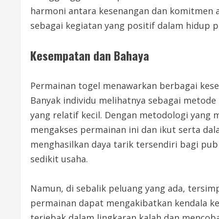
harmoni antara kesenangan dan komitmen am
sebagai kegiatan yang positif dalam hidup 
Kesempatan dan Bahaya
Permainan togel menawarkan berbagai kese
Banyak individu melihatnya sebagai metod
yang relatif kecil. Dengan metodologi yang
mengakses permainan ini dan ikut serta dala
menghasilkan daya tarik tersendiri bagi pu
sedikit usaha.
Namun, di sebalik peluang yang ada, tersi
permainan dapat mengakibatkan kendala keu
terjebak dalam lingkaran kalah dan mencob