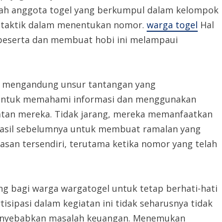
mlah anggota togel yang berkumpul dalam kelompok
an taktik dalam menentukan nomor.
warga togel
Hal
 peserta dan membuat hobi ini melampaui
uga mengandung unsur tantangan yang
t untuk memahami informasi dan menggunakan
tan mereka. Tidak jarang, mereka memanfaatkan
 hasil sebelumnya untuk membuat ramalan yang
asan tersendiri, terutama ketika nomor yang telah
ng bagi warga wargatogel untuk tetap berhati-hati
isipasi dalam kegiatan ini tidak seharusnya tidak
enyebabkan masalah keuangan. Menemukan