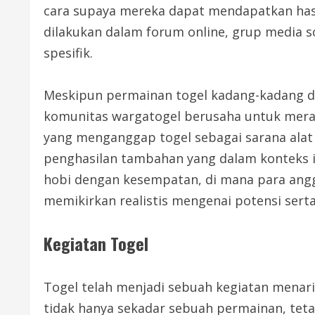
cara supaya mereka dapat mendapatkan hasil 
dilakukan dalam forum online, grup media s
spesifik.
Meskipun permainan togel kadang-kadang di
komunitas wargatogel berusaha untuk mera
yang menganggap togel sebagai sarana alat
penghasilan tambahan yang dalam konteks i
hobi dengan kesempatan, di mana para ang
memikirkan realistis mengenai potensi serta
Kegiatan Togel
Togel telah menjadi sebuah kegiatan menari
tidak hanya sekadar sebuah permainan, teta