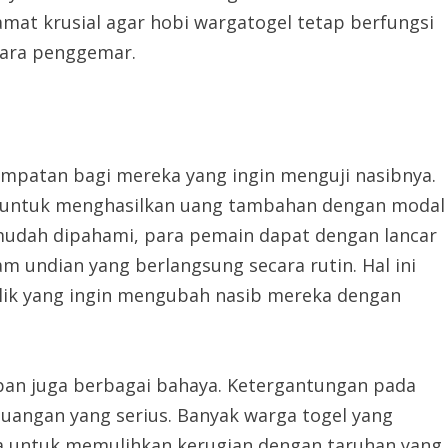
at krusial agar hobi wargatogel tetap berfungsi
para penggemar.
mpatan bagi mereka yang ingin menguji nasibnya.
e untuk menghasilkan uang tambahan dengan modal
 mudah dipahami, para pemain dapat dengan lancar
m undian yang berlangsung secara rutin. Hal ini
blik yang ingin mengubah nasib mereka dengan
mpan juga berbagai bahaya. Ketergantungan pada
angan yang serius. Banyak warga togel yang
a untuk memulihkan kerugian dengan taruhan yang