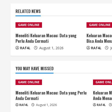
t
RELATED NEWS
i
n
GAME ONLINE
GAME ONLINE
u
Meneliti Keluaran Macau: Data yang
Keluaran Maca
Perlu Anda Cermati
Bisa Anda Men
e
RAf4L
August 1, 2026
RAf4L
J
R
e
YOU MAY HAVE MISSED
a
GAME ONLINE
GAME ONL
d
Meneliti Keluaran Macau: Data yang Perlu
Keluaran M
i
Anda Cermati
Anda Mena
RAf4L
August 1, 2026
RAf4L
n