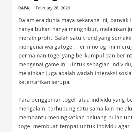
RAf4L
February 28, 2026
Dalam era dunia maya sekarang ini, banyak 
hanya bukan hanya menghibur, melainkan 
meraih profit. Salah satu trend yang semaki
mengenai wargatogel. Terminologi ini meru
permainan togel yang berkumpul dan berinte
mengenai game ini. Untuk sebagian individu
melainkan juga adalah wadah interaksi sosi
ketertarikan serupa.
Para penggemar togel, atau individu yang ber
mengalami terhubung satu sama lain melalui d
membantu meningkatkan peluang bulan untuk
togel membuat tempat untuk individu agar 