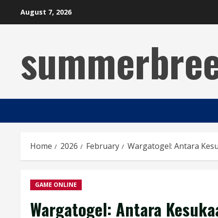
Skip
August 7, 2026
to
content
summerbree
Home
2026
February
Wargatogel: Antara Kes
GAME ONLINE
Wargatogel: Antara Kesuk