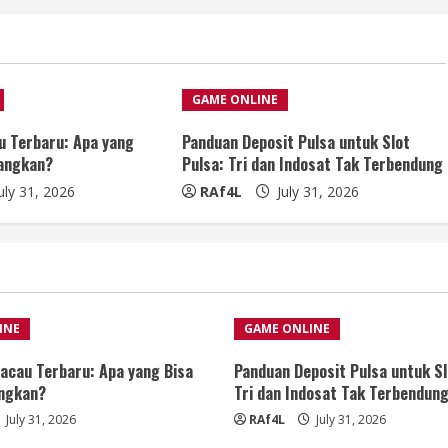
GAME ONLINE
u Terbaru: Apa yang
Panduan Deposit Pulsa untuk Slot
angkan?
Pulsa: Tri dan Indosat Tak Terbendung
uly 31, 2026
RAf4L
July 31, 2026
INE
GAME ONLINE
acau Terbaru: Apa yang Bisa
Panduan Deposit Pulsa untuk Sl
ngkan?
Tri dan Indosat Tak Terbendun
July 31, 2026
RAf4L
July 31, 2026