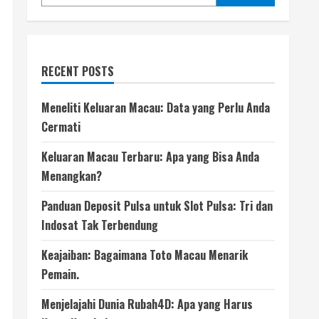
RECENT POSTS
Meneliti Keluaran Macau: Data yang Perlu Anda
Cermati
Keluaran Macau Terbaru: Apa yang Bisa Anda
Menangkan?
Panduan Deposit Pulsa untuk Slot Pulsa: Tri dan
Indosat Tak Terbendung
Keajaiban: Bagaimana Toto Macau Menarik
Pemain.
Menjelajahi Dunia Rubah4D: Apa yang Harus