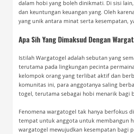
dalam hobi yang boleh dinikmati. Di sisi la
dan keuntungan keuangan yang. Oleh karena
yang unik antara minat serta kesempatan, y
Apa Sih Yang Dimaksud Dengan Wargat
Istilah Wargatogel adalah sebutan yang sem
terutama pada lingkungan pecinta permainan
kelompok orang yang terlibat aktif dan berb
komunitas ini, para anggotanya saling berb
togel, terutama sebagai hobi menarik bagi 
Fenomena wargatogel tak hanya berfokus d
tempat untuk anggota untuk membangun hubu
wargatogel mewujudkan kesempatan bagi p