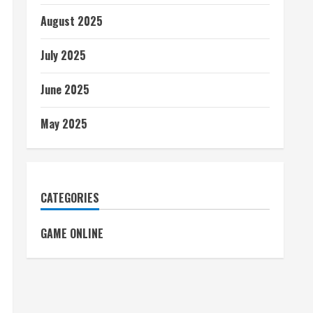
August 2025
July 2025
June 2025
May 2025
CATEGORIES
GAME ONLINE