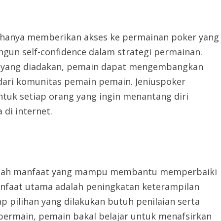
 hanya memberikan akses ke permainan poker yang
gun self-confidence dalam strategi permainan.
i yang diadakan, pemain dapat mengembangkan
ri komunitas pemain pemain. Jeniuspoker
ntuk setiap orang yang ingin menantang diri
di internet.
umlah manfaat yang mampu membantu memperbaiki
 manfaat utama adalah peningkatan keterampilan
iap pilihan yang dilakukan butuh penilaian serta
bermain, pemain bakal belajar untuk menafsirkan