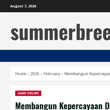
Skip
August 7, 2026
to
content
summerbree
Home
2026
February
Membangun Kepercayaan 
GAME ONLINE
Membangun Kepercayaan Dir