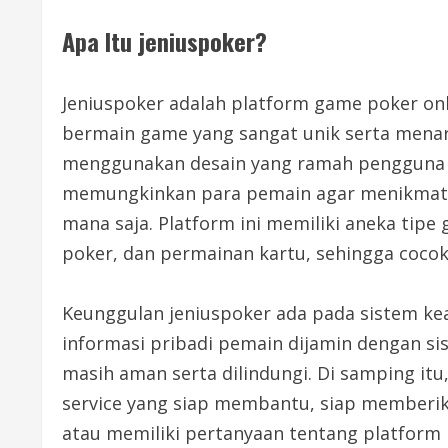
Apa Itu jeniuspoker?
Jeniuspoker adalah platform game poker o
bermain game yang sangat unik serta mena
menggunakan desain yang ramah pengguna dan
memungkinkan para pemain agar menikmati 
mana saja. Platform ini memiliki aneka tip
poker, dan permainan kartu, sehingga cocok
Keunggulan jeniuspoker ada pada sistem ke
informasi pribadi pemain dijamin dengan si
masih aman serta dilindungi. Di samping it
service yang siap membantu, siap memberi
atau memiliki pertanyaan tentang platform 