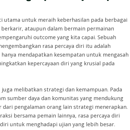
ci utama untuk meraih keberhasilan pada berbagai
, berkarir, ataupun dalam bermain permainan
 mempengaruhi outcome yang kita capai. Sebuah
ngembangkan rasa percaya diri itu adalah
idak hanya mendapatkan kesempatan untuk mengasah
ngkatkan kepercayaan diri yang krusial pada
i juga melibatkan strategi dan kemampuan. Pada
am sumber daya dan komunitas yang mendukung
r dari pengalaman orang lain strategi menerapkan.
raksi bersama pemain lainnya, rasa percaya diri
iri untuk menghadapi ujian yang lebih besar.