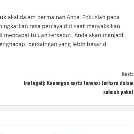
asuk akal dalam permainan Anda. Fokuslah pada
ingkatkan rasa percaya diri saat menyaksikan
l mencapai tujuan tersebut, Anda akan menjadi
menghadapi persaingan yang lebih besar di
Next:
n
Iontogel|: Kenangan serta Inovasi terbaru dalam
sebuah paket