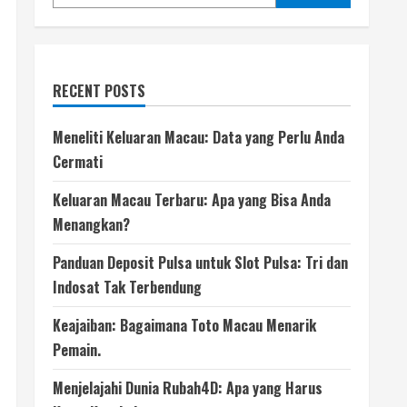
RECENT POSTS
Meneliti Keluaran Macau: Data yang Perlu Anda
Cermati
Keluaran Macau Terbaru: Apa yang Bisa Anda
Menangkan?
Panduan Deposit Pulsa untuk Slot Pulsa: Tri dan
Indosat Tak Terbendung
Keajaiban: Bagaimana Toto Macau Menarik
Pemain.
Menjelajahi Dunia Rubah4D: Apa yang Harus