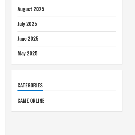
August 2025
July 2025
June 2025
May 2025
CATEGORIES
GAME ONLINE