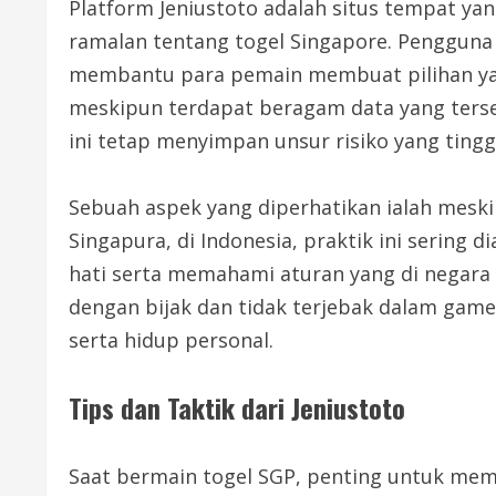
Platform Jeniustoto adalah situs tempat ya
ramalan tentang togel Singapore. Pengguna
membantu para pemain membuat pilihan yang 
meskipun terdapat beragam data yang terse
ini tetap menyimpan unsur risiko yang tingg
Sebuah aspek yang diperhatikan ialah meski 
Singapura, di Indonesia, praktik ini sering d
hati serta memahami aturan yang di negara 
dengan bijak dan tidak terjebak dalam game
serta hidup personal.
Tips dan Taktik dari Jeniustoto
Saat bermain togel SGP, penting untuk memili