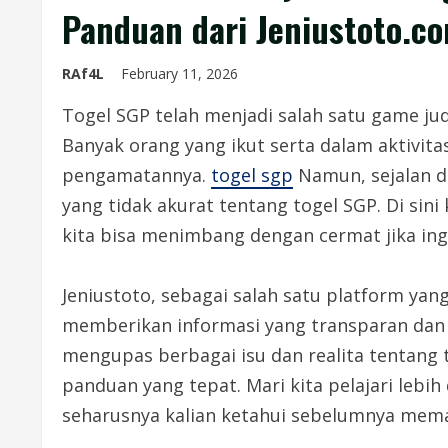
Panduan dari Jeniustoto.c
RAf4L
February 11, 2026
Togel SGP telah menjadi salah satu game jud
Banyak orang yang ikut serta dalam aktivita
pengamatannya.
togel sgp
Namun, sejalan d
yang tidak akurat tentang togel SGP. Di sin
kita bisa menimbang dengan cermat jika ingi
Jeniustoto, sebagai salah satu platform yan
memberikan informasi yang transparan dan b
mengupas berbagai isu dan realita tentang 
panduan yang tepat. Mari kita pelajari lebi
seharusnya kalian ketahui sebelumnya mem