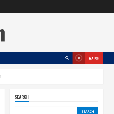
m
WATCH
m
SEARCH
SEARCH