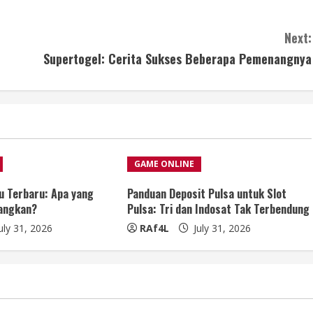
Next:
Supertogel: Cerita Sukses Beberapa Pemenangnya
GAME ONLINE
u Terbaru: Apa yang
Panduan Deposit Pulsa untuk Slot
angkan?
Pulsa: Tri dan Indosat Tak Terbendung
uly 31, 2026
RAf4L
July 31, 2026