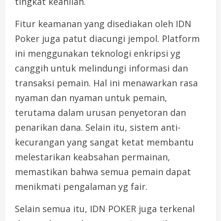
tingkat keahlian.
Fitur keamanan yang disediakan oleh IDN
Poker juga patut diacungi jempol. Platform
ini menggunakan teknologi enkripsi yg
canggih untuk melindungi informasi dan
transaksi pemain. Hal ini menawarkan rasa
nyaman dan nyaman untuk pemain,
terutama dalam urusan penyetoran dan
penarikan dana. Selain itu, sistem anti-
kecurangan yang sangat ketat membantu
melestarikan keabsahan permainan,
memastikan bahwa semua pemain dapat
menikmati pengalaman yg fair.
Selain semua itu, IDN POKER juga terkenal