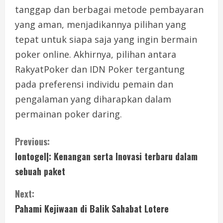
tanggap dan berbagai metode pembayaran
yang aman, menjadikannya pilihan yang
tepat untuk siapa saja yang ingin bermain
poker online. Akhirnya, pilihan antara
RakyatPoker dan IDN Poker tergantung
pada preferensi individu pemain dan
pengalaman yang diharapkan dalam
permainan poker daring.
C
Previous:
Iontogel|: Kenangan serta Inovasi terbaru dalam
o
sebuah paket
n
Next:
t
Pahami Kejiwaan di Balik Sahabat Lotere