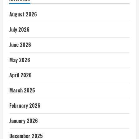
August 2026
July 2026
June 2026
May 2026
April 2026
March 2026
February 2026
January 2026
December 2025