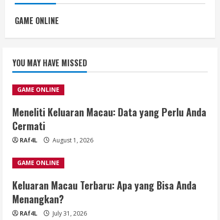
GAME ONLINE
YOU MAY HAVE MISSED
GAME ONLINE
Meneliti Keluaran Macau: Data yang Perlu Anda
Cermati
RAf4L
August 1, 2026
GAME ONLINE
Keluaran Macau Terbaru: Apa yang Bisa Anda
Menangkan?
RAf4L
July 31, 2026