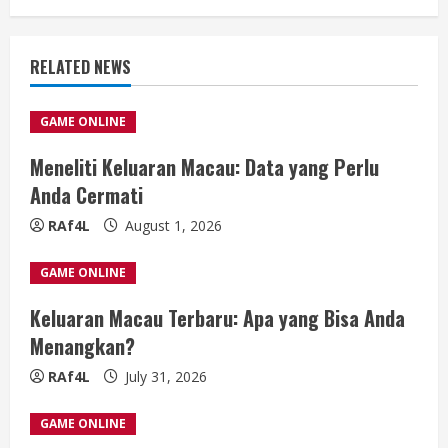
i
n
RELATED NEWS
u
e
GAME ONLINE
Meneliti Keluaran Macau: Data yang Perlu
R
Anda Cermati
e
RAf4L
August 1, 2026
a
GAME ONLINE
d
Keluaran Macau Terbaru: Apa yang Bisa Anda
i
Menangkan?
n
RAf4L
July 31, 2026
g
GAME ONLINE