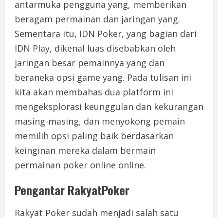
antarmuka pengguna yang, memberikan
beragam permainan dan jaringan yang.
Sementara itu, IDN Poker, yang bagian dari
IDN Play, dikenal luas disebabkan oleh
jaringan besar pemainnya yang dan
beraneka opsi game yang. Pada tulisan ini
kita akan membahas dua platform ini
mengeksplorasi keunggulan dan kekurangan
masing-masing, dan menyokong pemain
memilih opsi paling baik berdasarkan
keinginan mereka dalam bermain
permainan poker online online.
Pengantar RakyatPoker
Rakyat Poker sudah menjadi salah satu