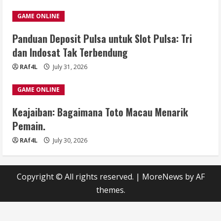
GAME ONLINE
Panduan Deposit Pulsa untuk Slot Pulsa: Tri
dan Indosat Tak Terbendung
RAf4L
July 31, 2026
GAME ONLINE
Keajaiban: Bagaimana Toto Macau Menarik
Pemain.
RAf4L
July 30, 2026
Copyright © All rights reserved.
|
MoreNews
by AF
themes.