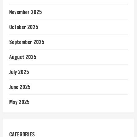
November 2025
October 2025
September 2025
August 2025
July 2025
June 2025
May 2025
CATEGORIES