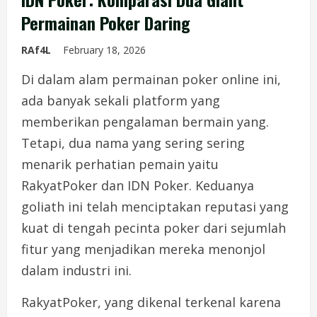
Permainan Poker Daring
RAf4L
February 18, 2026
Di dalam alam permainan poker online ini,
ada banyak sekali platform yang
memberikan pengalaman bermain yang.
Tetapi, dua nama yang sering sering
menarik perhatian pemain yaitu
RakyatPoker dan IDN Poker. Keduanya
goliath ini telah menciptakan reputasi yang
kuat di tengah pecinta poker dari sejumlah
fitur yang menjadikan mereka menonjol
dalam industri ini.
RakyatPoker, yang dikenal terkenal karena