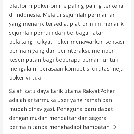
platform poker online paling paling terkenal
di Indonesia. Melalui sejumlah permainan
yang menarik tersedia, platform ini menarik
sejumlah pemain dari berbagai latar
belakang. Rakyat Poker menawarkan sensasi
bermain yang dan berinteraksi, memberi
kesempatan bagi beberapa pemain untuk
mengalami perasaan kompetisi di atas meja
poker virtual.
Salah satu daya tarik utama RakyatPoker
adalah antarmuka user yang ramah dan
mudah dinavigasi. Pengguna baru dapat
dengan mudah mendaftar dan segera
bermain tanpa menghadapi hambatan. Di