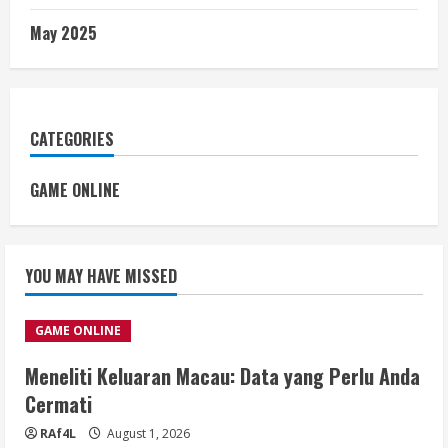
May 2025
CATEGORIES
GAME ONLINE
YOU MAY HAVE MISSED
GAME ONLINE
Meneliti Keluaran Macau: Data yang Perlu Anda
Cermati
RAf4L
August 1, 2026