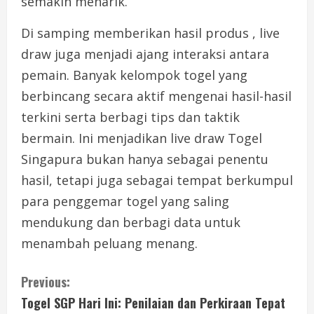
semakin menarik.
Di samping memberikan hasil produs , live
draw juga menjadi ajang interaksi antara
pemain. Banyak kelompok togel yang
berbincang secara aktif mengenai hasil-hasil
terkini serta berbagi tips dan taktik
bermain. Ini menjadikan live draw Togel
Singapura bukan hanya sebagai penentu
hasil, tetapi juga sebagai tempat berkumpul
para penggemar togel yang saling
mendukung dan berbagi data untuk
menambah peluang menang.
C
Previous:
Togel SGP Hari Ini: Penilaian dan Perkiraan Tepat