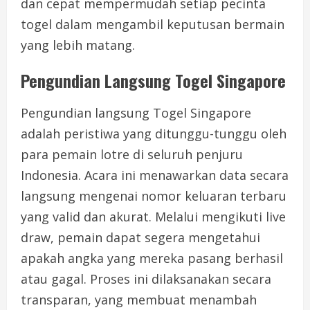
dan cepat mempermudah setiap pecinta
togel dalam mengambil keputusan bermain
yang lebih matang.
Pengundian Langsung Togel Singapore
Pengundian langsung Togel Singapore
adalah peristiwa yang ditunggu-tunggu oleh
para pemain lotre di seluruh penjuru
Indonesia. Acara ini menawarkan data secara
langsung mengenai nomor keluaran terbaru
yang valid dan akurat. Melalui mengikuti live
draw, pemain dapat segera mengetahui
apakah angka yang mereka pasang berhasil
atau gagal. Proses ini dilaksanakan secara
transparan, yang membuat menambah