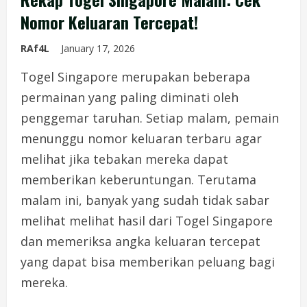
Nomor Keluaran Tercepat!
RAf4L
January 17, 2026
Togel Singapore merupakan beberapa
permainan yang paling diminati oleh
penggemar taruhan. Setiap malam, pemain
menunggu nomor keluaran terbaru agar
melihat jika tebakan mereka dapat
memberikan keberuntungan. Terutama
malam ini, banyak yang sudah tidak sabar
melihat melihat hasil dari Togel Singapore
dan memeriksa angka keluaran tercepat
yang dapat bisa memberikan peluang bagi
mereka.