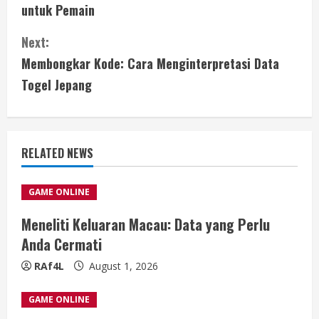
o
untuk Pemain
n
Next:
t
Membongkar Kode: Cara Menginterpretasi Data
i
Togel Jepang
n
u
RELATED NEWS
e
GAME ONLINE
R
Meneliti Keluaran Macau: Data yang Perlu
e
Anda Cermati
a
RAf4L
August 1, 2026
d
GAME ONLINE