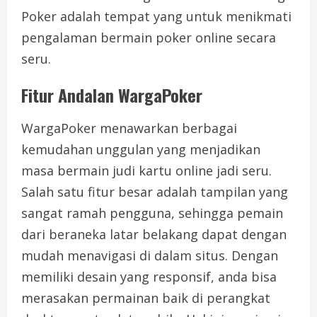
Poker adalah tempat yang untuk menikmati
pengalaman bermain poker online secara
seru.
Fitur Andalan WargaPoker
WargaPoker menawarkan berbagai
kemudahan unggulan yang menjadikan
masa bermain judi kartu online jadi seru.
Salah satu fitur besar adalah tampilan yang
sangat ramah pengguna, sehingga pemain
dari beraneka latar belakang dapat dengan
mudah menavigasi di dalam situs. Dengan
memiliki desain yang responsif, anda bisa
merasakan permainan baik di perangkat