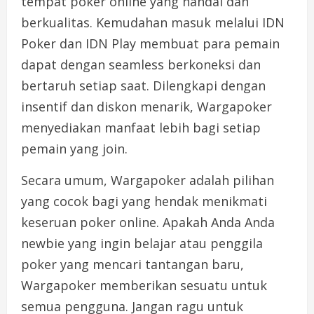
tempat poker online yang handal dan
berkualitas. Kemudahan masuk melalui IDN
Poker dan IDN Play membuat para pemain
dapat dengan seamless berkoneksi dan
bertaruh setiap saat. Dilengkapi dengan
insentif dan diskon menarik, Wargapoker
menyediakan manfaat lebih bagi setiap
pemain yang join.
Secara umum, Wargapoker adalah pilihan
yang cocok bagi yang hendak menikmati
keseruan poker online. Apakah Anda Anda
newbie yang ingin belajar atau penggila
poker yang mencari tantangan baru,
Wargapoker memberikan sesuatu untuk
semua pengguna. Jangan ragu untuk