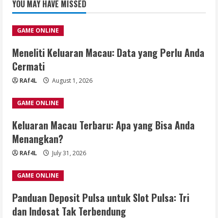
YOU MAY HAVE MISSED
GAME ONLINE
Meneliti Keluaran Macau: Data yang Perlu Anda
Cermati
RAf4L
August 1, 2026
GAME ONLINE
Keluaran Macau Terbaru: Apa yang Bisa Anda
Menangkan?
RAf4L
July 31, 2026
GAME ONLINE
Panduan Deposit Pulsa untuk Slot Pulsa: Tri
dan Indosat Tak Terbendung