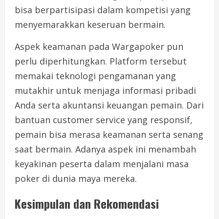
bisa berpartisipasi dalam kompetisi yang
menyemarakkan keseruan bermain.
Aspek keamanan pada Wargapoker pun
perlu diperhitungkan. Platform tersebut
memakai teknologi pengamanan yang
mutakhir untuk menjaga informasi pribadi
Anda serta akuntansi keuangan pemain. Dari
bantuan customer service yang responsif,
pemain bisa merasa keamanan serta senang
saat bermain. Adanya aspek ini menambah
keyakinan peserta dalam menjalani masa
poker di dunia maya mereka.
Kesimpulan dan Rekomendasi