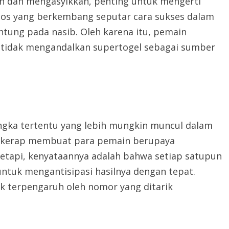
 dan mengasyikkan, penting untuk mengerti
itos yang berkembang seputar cara sukses dalam
antung pada nasib. Oleh karena itu, pemain
 tidak mengandalkan supertogel sebagai sumber
ngka tertentu yang lebih mungkin muncul dalam
an kerap membuat para pemain berupaya
etapi, kenyataannya adalah bahwa setiap satupun
untuk mengantisipasi hasilnya dengan tepat.
ak terpengaruh oleh nomor yang ditarik