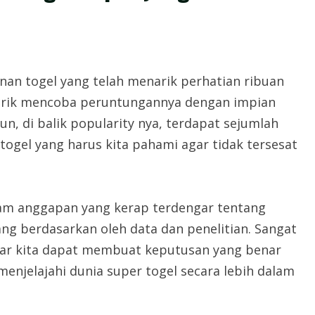
nan togel yang telah menarik perhatian ribuan
tarik mencoba peruntungannya dengan impian
 di balik popularity nya, terdapat sejumlah
togel yang harus kita pahami agar tidak tersesat
gam anggapan yang kerap terdengar tentang
ang berdasarkan oleh data dan penelitian. Sangat
agar kita dapat membuat keputusan yang benar
menjelajahi dunia super togel secara lebih dalam