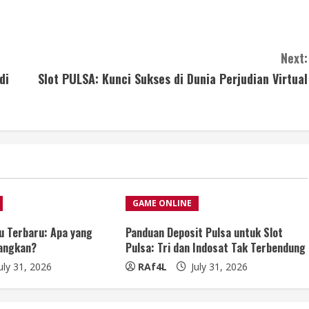
Next:
di
Slot PULSA: Kunci Sukses di Dunia Perjudian Virtual
GAME ONLINE
u Terbaru: Apa yang
Panduan Deposit Pulsa untuk Slot
angkan?
Pulsa: Tri dan Indosat Tak Terbendung
uly 31, 2026
RAf4L
July 31, 2026