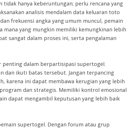
tidak hanya keberuntungan; perlu rencana yang
aksanakan analisis mendalam data keluaran toto
a dan frekuensi angka yang umum muncul, pemain
a mana yang mungkin memiliki kemungkinan lebih
 dapat sangat dalam proses ini, serta pengalaman
 penting dalam berpartisipasi supertogel.
 dan ikuti batas tersebut. Jangan terpancing
h, karena ini dapat membawa kerugian yang lebih
iprogram dan strategis. Memiliki kontrol emosional
ain dapat mengambil keputusan yang lebih baik
pemain supertogel. Dengan forum atau grup