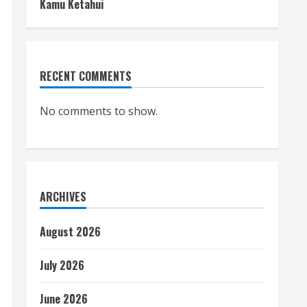
Kamu Ketahui
RECENT COMMENTS
No comments to show.
ARCHIVES
August 2026
July 2026
June 2026