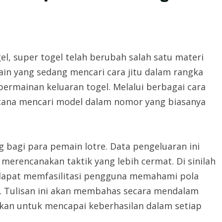
el, super togel telah berubah salah satu materi
in yang sedang mencari cara jitu dalam rangka
mainan keluaran togel. Melalui berbagai cara
ncana mencari model dalam nomor yang biasanya
g bagi para pemain lotre. Data pengeluaran ini
merencanakan taktik yang lebih cermat. Di sinilah
g dapat memfasilitasi pengguna memahami pola
r. Tulisan ini akan membahas secara mendalam
an untuk mencapai keberhasilan dalam setiap