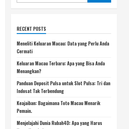
RECENT POSTS
Meneliti Keluaran Macau: Data yang Perlu Anda
Cermati
Keluaran Macau Terbaru: Apa yang Bisa Anda
Menangkan?
Panduan Deposit Pulsa untuk Slot Pulsa: Tri dan
Indosat Tak Terbendung
Keajaiban: Bagaimana Toto Macau Menarik
Pemain.
Menjelajahi Dunia Rubah4D: Apa yang Harus