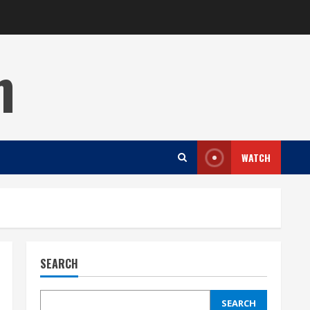
m
WATCH
SEARCH
SEARCH