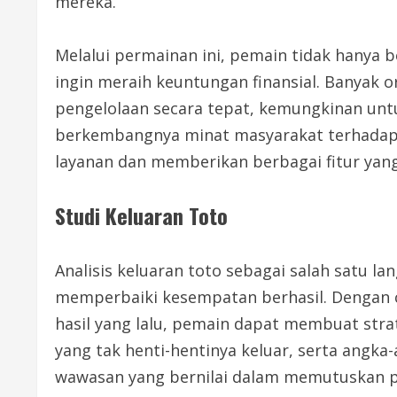
mereka.
Melalui permainan ini, pemain tidak hanya 
ingin meraih keuntungan finansial. Banyak
pengelolaan secara tepat, kemungkinan unt
berkembangnya minat masyarakat terhadap 
layanan dan memberikan berbagai fitur yan
Studi Keluaran Toto
Analisis keluaran toto sebagai salah satu l
memperbaiki kesempatan berhasil. Dengan 
hasil yang lalu, pemain dapat membuat stra
yang tak henti-hentinya keluar, serta angk
wawasan yang bernilai dalam memutuskan pi