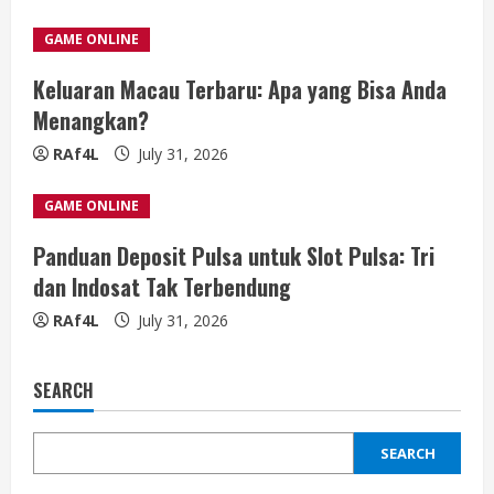
a
GAME ONLINE
d
Keluaran Macau Terbaru: Apa yang Bisa Anda
i
Menangkan?
n
RAf4L
July 31, 2026
g
GAME ONLINE
Panduan Deposit Pulsa untuk Slot Pulsa: Tri
dan Indosat Tak Terbendung
RAf4L
July 31, 2026
SEARCH
SEARCH