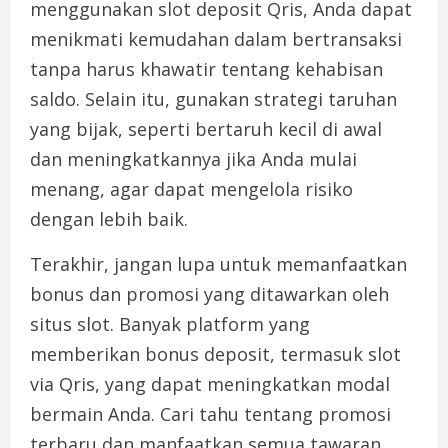
menggunakan slot deposit Qris, Anda dapat
menikmati kemudahan dalam bertransaksi
tanpa harus khawatir tentang kehabisan
saldo. Selain itu, gunakan strategi taruhan
yang bijak, seperti bertaruh kecil di awal
dan meningkatkannya jika Anda mulai
menang, agar dapat mengelola risiko
dengan lebih baik.
Terakhir, jangan lupa untuk memanfaatkan
bonus dan promosi yang ditawarkan oleh
situs slot. Banyak platform yang
memberikan bonus deposit, termasuk slot
via Qris, yang dapat meningkatkan modal
bermain Anda. Cari tahu tentang promosi
terbaru dan manfaatkan semua tawaran