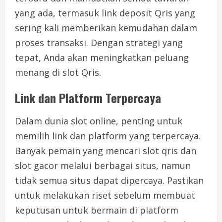
yang ada, termasuk link deposit Qris yang
sering kali memberikan kemudahan dalam
proses transaksi. Dengan strategi yang
tepat, Anda akan meningkatkan peluang
menang di slot Qris.
Link dan Platform Terpercaya
Dalam dunia slot online, penting untuk
memilih link dan platform yang terpercaya.
Banyak pemain yang mencari slot qris dan
slot gacor melalui berbagai situs, namun
tidak semua situs dapat dipercaya. Pastikan
untuk melakukan riset sebelum membuat
keputusan untuk bermain di platform