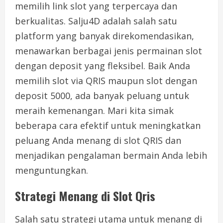
memilih link slot yang terpercaya dan
berkualitas. Salju4D adalah salah satu
platform yang banyak direkomendasikan,
menawarkan berbagai jenis permainan slot
dengan deposit yang fleksibel. Baik Anda
memilih slot via QRIS maupun slot dengan
deposit 5000, ada banyak peluang untuk
meraih kemenangan. Mari kita simak
beberapa cara efektif untuk meningkatkan
peluang Anda menang di slot QRIS dan
menjadikan pengalaman bermain Anda lebih
menguntungkan.
Strategi Menang di Slot Qris
Salah satu strategi utama untuk menang di