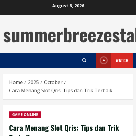
Skip
August 8, 2026
to
content
summerbreezesta
WATCH
Home
2025
October
Cara Menang Slot Qris: Tips dan Trik Terbaik
GAME ONLINE
Cara Menang Slot Qris: Tips dan Trik