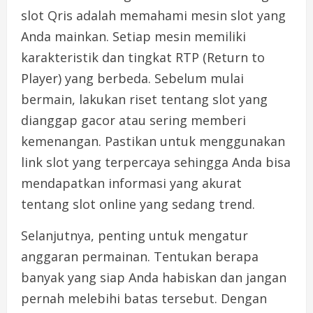
slot Qris adalah memahami mesin slot yang
Anda mainkan. Setiap mesin memiliki
karakteristik dan tingkat RTP (Return to
Player) yang berbeda. Sebelum mulai
bermain, lakukan riset tentang slot yang
dianggap gacor atau sering memberi
kemenangan. Pastikan untuk menggunakan
link slot yang terpercaya sehingga Anda bisa
mendapatkan informasi yang akurat
tentang slot online yang sedang trend.
Selanjutnya, penting untuk mengatur
anggaran permainan. Tentukan berapa
banyak yang siap Anda habiskan dan jangan
pernah melebihi batas tersebut. Dengan