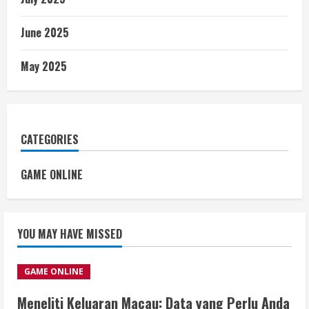
June 2025
May 2025
CATEGORIES
GAME ONLINE
YOU MAY HAVE MISSED
GAME ONLINE
Meneliti Keluaran Macau: Data yang Perlu Anda