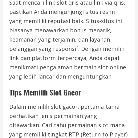
Saat mencari link slot qris atau link via qris,
pastikan Anda mengunjungi situs resmi
yang memiliki reputasi baik. Situs-situs ini
biasanya menawarkan bonus menarik,
keamanan yang terjamin, dan layanan
pelanggan yang responsif. Dengan memilih
link dan platform terpercaya, Anda dapat
menikmati pengalaman bermain slot online
yang lebih lancar dan menguntungkan.
Tips Memilih Slot Gacor
Dalam memilih slot gacor, pertama-tama
perhatikan jenis permainan yang
ditawarkan. Cari tahu permainan slot mana
yang memiliki tingkat RTP (Return to Player)