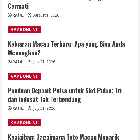
Cermati
RAf4L
August 1, 2026
GAME ONLINE
Keluaran Macau Terbaru: Apa yang Bisa Anda
Menangkan?
RAf4L
July 31, 2026
GAME ONLINE
Panduan Deposit Pulsa untuk Slot Pulsa: Tri
dan Indosat Tak Terbendung
RAf4L
July 31, 2026
GAME ONLINE
Keajaiban: Bagaimana Toto Macau Menarik