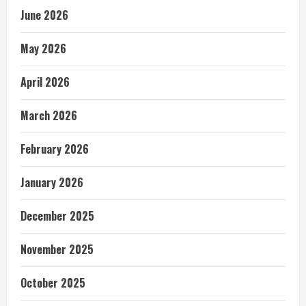
June 2026
May 2026
April 2026
March 2026
February 2026
January 2026
December 2025
November 2025
October 2025