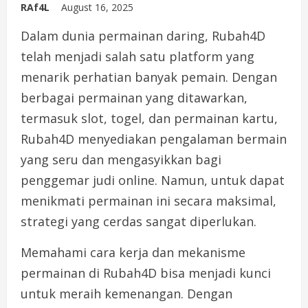
RAf4L
August 16, 2025
Dalam dunia permainan daring, Rubah4D
telah menjadi salah satu platform yang
menarik perhatian banyak pemain. Dengan
berbagai permainan yang ditawarkan,
termasuk slot, togel, dan permainan kartu,
Rubah4D menyediakan pengalaman bermain
yang seru dan mengasyikkan bagi
penggemar judi online. Namun, untuk dapat
menikmati permainan ini secara maksimal,
strategi yang cerdas sangat diperlukan.
Memahami cara kerja dan mekanisme
permainan di Rubah4D bisa menjadi kunci
untuk meraih kemenangan. Dengan