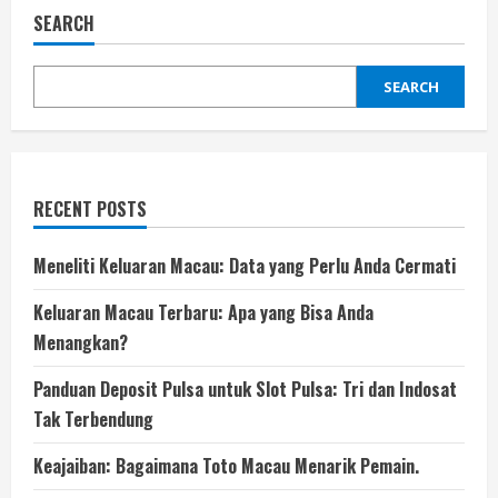
SEARCH
SEARCH
RECENT POSTS
Meneliti Keluaran Macau: Data yang Perlu Anda Cermati
Keluaran Macau Terbaru: Apa yang Bisa Anda
Menangkan?
Panduan Deposit Pulsa untuk Slot Pulsa: Tri dan Indosat
Tak Terbendung
Keajaiban: Bagaimana Toto Macau Menarik Pemain.