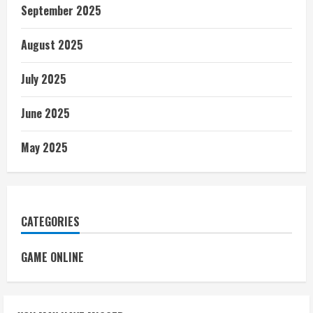
September 2025
August 2025
July 2025
June 2025
May 2025
CATEGORIES
GAME ONLINE