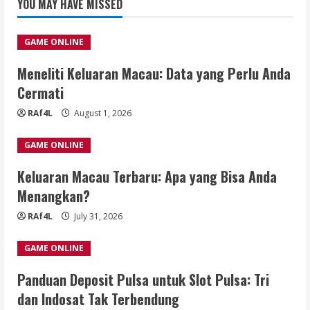
YOU MAY HAVE MISSED
GAME ONLINE
Meneliti Keluaran Macau: Data yang Perlu Anda
Cermati
RAf4L
August 1, 2026
GAME ONLINE
Keluaran Macau Terbaru: Apa yang Bisa Anda
Menangkan?
RAf4L
July 31, 2026
GAME ONLINE
Panduan Deposit Pulsa untuk Slot Pulsa: Tri
dan Indosat Tak Terbendung