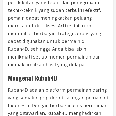
pendekatan yang tepat dan penggunaan
teknik-teknik yang sudah terbukti efektif,
pemain dapat meningkatkan peluang
mereka untuk sukses. Artikel ini akan
membahas berbagai strategi cerdas yang
dapat digunakan untuk bermain di
Rubah4D, sehingga Anda bisa lebih
menikmati setiap momen permainan dan
memaksimalkan hasil yang didapat.
Mengenal Rubah4D
Rubah4D adalah platform permainan daring
yang semakin populer di kalangan pemain di
Indonesia. Dengan berbagai jenis permainan
yang ditawarkan, Rubah4D menghadirkan