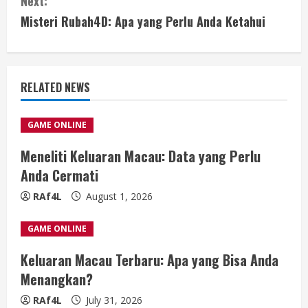
Next:
n
Misteri Rubah4D: Apa yang Perlu Anda Ketahui
t
i
RELATED NEWS
n
u
GAME ONLINE
e
Meneliti Keluaran Macau: Data yang Perlu
Anda Cermati
R
RAf4L
August 1, 2026
e
GAME ONLINE
a
Keluaran Macau Terbaru: Apa yang Bisa Anda
d
Menangkan?
i
RAf4L
July 31, 2026