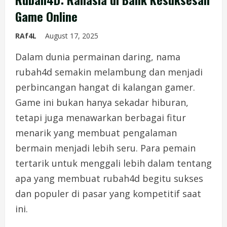
Game Online
RAf4L
August 17, 2025
Dalam dunia permainan daring, nama
rubah4d semakin melambung dan menjadi
perbincangan hangat di kalangan gamer.
Game ini bukan hanya sekadar hiburan,
tetapi juga menawarkan berbagai fitur
menarik yang membuat pengalaman
bermain menjadi lebih seru. Para pemain
tertarik untuk menggali lebih dalam tentang
apa yang membuat rubah4d begitu sukses
dan populer di pasar yang kompetitif saat
ini.