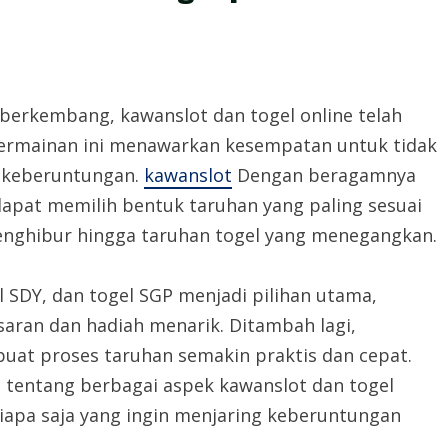
berkembang, kawanslot dan togel online telah
 Permainan ini menawarkan kesempatan untuk tidak
h keberuntungan.
kawanslot
Dengan beragamnya
dapat memilih bentuk taruhan yang paling sesuai
menghibur hingga taruhan togel yang menegangkan.
l SDY, dan togel SGP menjadi pilihan utama,
aran dan hadiah menarik. Ditambah lagi,
t proses taruhan semakin praktis dan cepat.
 tentang berbagai aspek kawanslot dan togel
iapa saja yang ingin menjaring keberuntungan