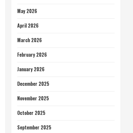
May 2026
April 2026
March 2026
February 2026
January 2026
December 2025
November 2025
October 2025
September 2025