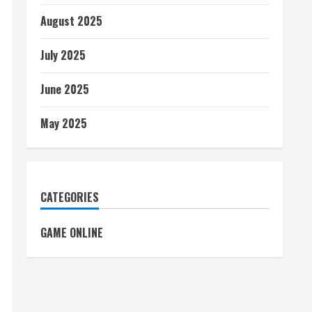
August 2025
July 2025
June 2025
May 2025
CATEGORIES
GAME ONLINE