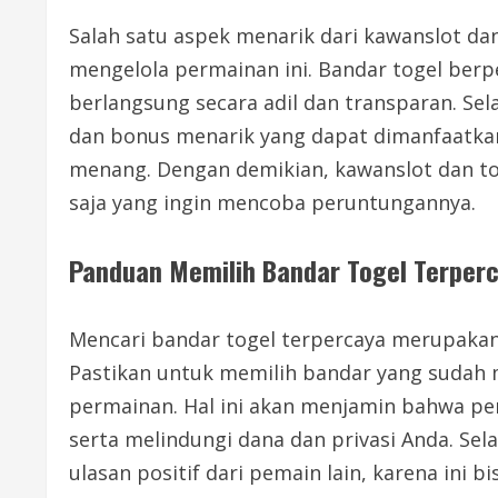
Salah satu aspek menarik dari kawanslot da
mengelola permainan ini. Bandar togel be
berlangsung secara adil dan transparan. Se
dan bonus menarik yang dapat dimanfaatka
menang. Dengan demikian, kawanslot dan tog
saja yang ingin mencoba peruntungannya.
Panduan Memilih Bandar Togel Terper
Mencari bandar togel terpercaya merupakan 
Pastikan untuk memilih bandar yang sudah me
permainan. Hal ini akan menjamin bahwa pe
serta melindungi dana dan privasi Anda. Sela
ulasan positif dari pemain lain, karena ini b