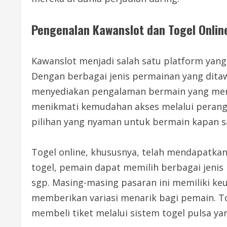
Pengenalan Kawanslot dan Togel Onlin
Kawanslot menjadi salah satu platform yang 
Dengan berbagai jenis permainan yang ditawa
menyediakan pengalaman bermain yang men
menikmati kemudahan akses melalui peran
pilihan yang nyaman untuk bermain kapan sa
Togel online, khususnya, telah mendapatkan
togel, pemain dapat memilih berbagai jenis 
sgp. Masing-masing pasaran ini memiliki ke
memberikan variasi menarik bagi pemain. 
membeli tiket melalui sistem togel pulsa 