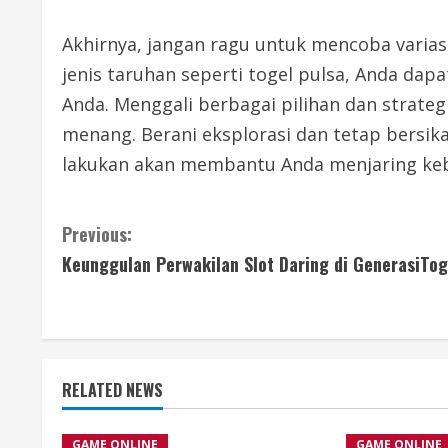
Akhirnya, jangan ragu untuk mencoba varias
jenis taruhan seperti togel pulsa, Anda da
Anda. Menggali berbagai pilihan dan strat
menang. Berani eksplorasi dan tetap bersik
lakukan akan membantu Anda menjaring ke
C
Previous:
Keunggulan Perwakilan Slot Daring di GenerasiTog
o
n
t
RELATED NEWS
i
GAME ONLINE
GAME ONLINE