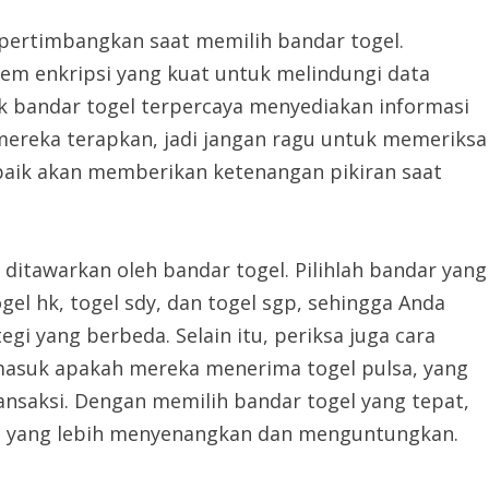
pertimbangkan saat memilih bandar togel.
em enkripsi yang kuat untuk melindungi data
k bandar togel terpercaya menyediakan informasi
ereka terapkan, jadi jangan ragu untuk memeriksa
baik akan memberikan ketenangan pikiran saat
 ditawarkan oleh bandar togel. Pilihlah bandar yang
gel hk, togel sdy, dan togel sgp, sehingga Anda
egi yang berbeda. Selain itu, periksa juga cara
rmasuk apakah mereka menerima togel pulsa, yang
saksi. Dengan memilih bandar togel yang tepat,
 yang lebih menyenangkan dan menguntungkan.