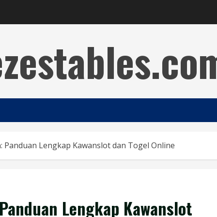
zestables.co
: Panduan Lengkap Kawanslot dan Togel Online
 Panduan Lengkap Kawanslot