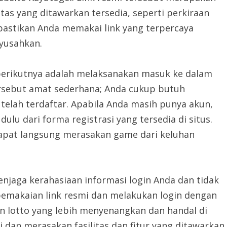
tas yang ditawarkan tersedia, seperti perkiraan
pastikan Anda memakai link yang terpercaya
yusahkan.
berikutnya adalah melaksanakan masuk ke dalam
rsebut amat sederhana; Anda cukup butuh
elah terdaftar. Apabila Anda masih punya akun,
lu dari forma registrasi yang tersedia di situs.
dapat langsung merasakan game dari keluhan
njaga kerahasiaan informasi login Anda dan tidak
makaian link resmi dan melakukan login dengan
 lotto yang lebih menyenangkan dan handal di
 dan merasakan fasilitas dan fitur yang ditawarkan