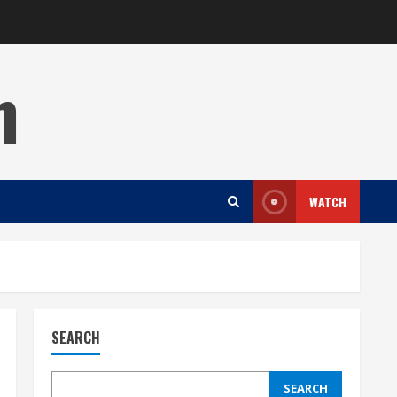
m
WATCH
SEARCH
SEARCH