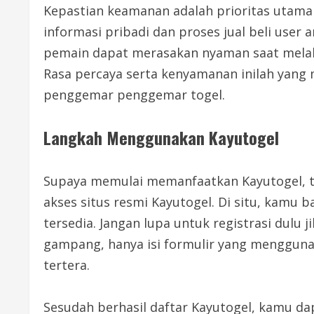
Kepastian keamanan adalah prioritas utama
informasi pribadi dan proses jual beli user 
pemain dapat merasakan nyaman saat melaku
Rasa percaya serta kenyamanan inilah yang 
penggemar penggemar togel.
Langkah Menggunakan Kayutogel
Supaya memulai memanfaatkan Kayutogel, t
akses situs resmi Kayutogel. Di situ, kamu
tersedia. Jangan lupa untuk registrasi dulu
gampang, hanya isi formulir yang menggunak
tertera.
Sesudah berhasil daftar Kayutogel, kamu d