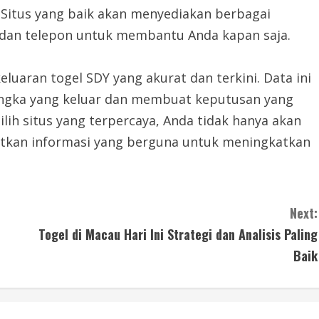
 Situs yang baik akan menyediakan berbagai
l, dan telepon untuk membantu Anda kapan saja.
eluaran togel SDY yang akurat dan terkini. Data ini
ngka yang keluar dan membuat keputusan yang
lih situs yang terpercaya, Anda tidak hanya akan
tkan informasi yang berguna untuk meningkatkan
Next:
Togel di Macau Hari Ini Strategi dan Analisis Paling
Baik