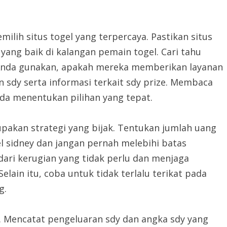
ilih situs togel yang terpercaya. Pastikan situs
 yang baik di kalangan pemain togel. Cari tahu
 Anda gunakan, apakah mereka memberikan layanan
 sdy serta informasi terkait sdy prize. Membaca
da menentukan pilihan yang tepat.
akan strategi yang bijak. Tentukan jumlah uang
l sidney dan jangan pernah melebihi batas
ari kerugian yang tidak perlu dan menjaga
ain itu, coba untuk tidak terlalu terikat pada
g.
u. Mencatat pengeluaran sdy dan angka sdy yang