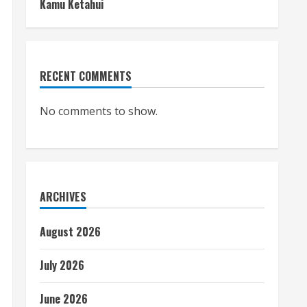
Kamu Ketahui
RECENT COMMENTS
No comments to show.
ARCHIVES
August 2026
July 2026
June 2026