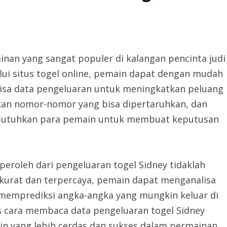
inan yang sangat populer di kalangan pencinta judi
ui situs togel online, pemain dapat dengan mudah
isa data pengeluaran untuk meningkatkan peluang
rkan nomor-nomor yang bisa dipertaruhkan, dan
ibutuhkan para pemain untuk membuat keputusan
roleh dari pengeluaran togel Sidney tidaklah
kurat dan terpercaya, pemain dapat menganalisa
 memprediksi angka-angka yang mungkin keluar di
s cara membaca data pengeluaran togel Sidney
in yang lebih cerdas dan sukses dalam permainan