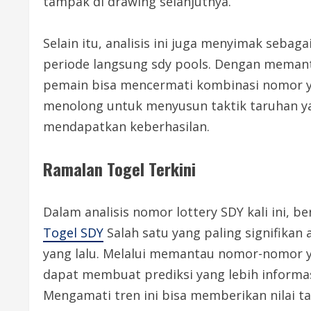
tampak di drawing selanjutnya.
Selain itu, analisis ini juga menyimak seba
periode langsung sdy pools. Dengan memant
pemain bisa mencermati kombinasi nomor ya
menolong untuk menyusun taktik taruhan y
mendapatkan keberhasilan.
Ramalan Togel Terkini
Dalam analisis nomor lottery SDY kali ini,
Togel SDY
Salah satu yang paling signifikan
yang lalu. Melalui memantau nomor-nomor ya
dapat membuat prediksi yang lebih informa
Mengamati tren ini bisa memberikan nilai 