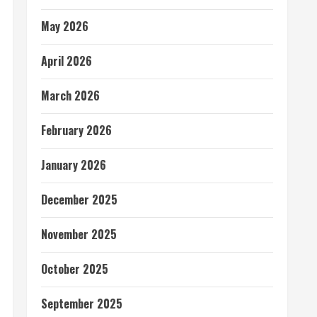
May 2026
April 2026
March 2026
February 2026
January 2026
December 2025
November 2025
October 2025
September 2025