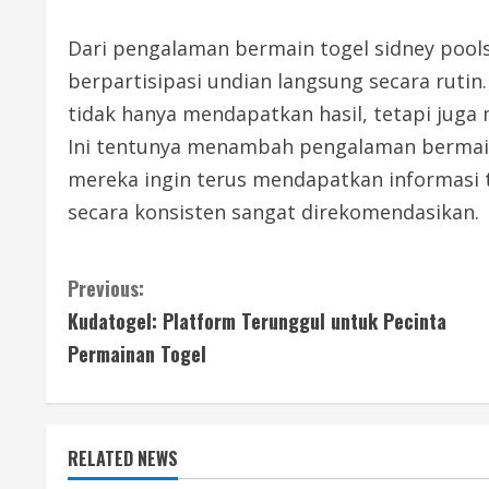
Dari pengalaman bermain togel sidney poo
berpartisipasi undian langsung secara rutin
tidak hanya mendapatkan hasil, tetapi juga
Ini tentunya menambah pengalaman bermain t
mereka ingin terus mendapatkan informasi 
secara konsisten sangat direkomendasikan.
C
Previous:
Kudatogel: Platform Terunggul untuk Pecinta
o
Permainan Togel
n
t
RELATED NEWS
i