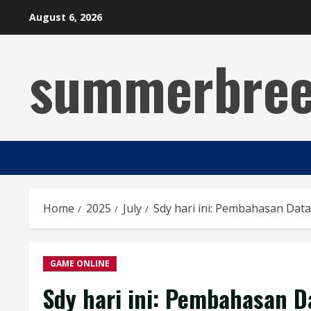
Skip
August 6, 2026
to
content
summerbree
Home
2025
July
Sdy hari ini: Pembahasan Dat
GAME ONLINE
Sdy hari ini: Pembahasan D