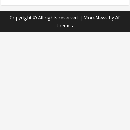
Copyright © All rights reserved.
|
MoreNews
by AF
themes.