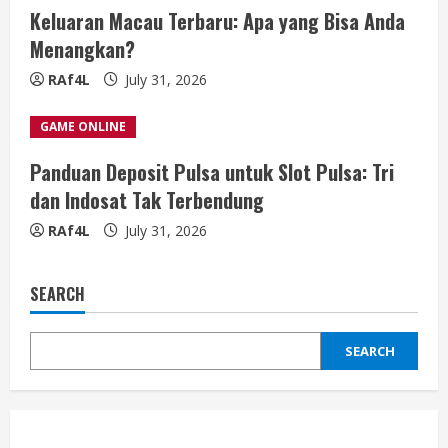
d
Keluaran Macau Terbaru: Apa yang Bisa Anda
i
Menangkan?
n
RAf4L
July 31, 2026
g
GAME ONLINE
Panduan Deposit Pulsa untuk Slot Pulsa: Tri
dan Indosat Tak Terbendung
RAf4L
July 31, 2026
SEARCH
SEARCH