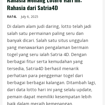
Rahasia dari Satria4D
RAf4L
July 6, 2025
Di dalam alam judi daring, lotto telah jadi
salah satu permainan paling seru dan
banyak dicari. Salah satu situs unggulan
yang menawarkan pengalaman bermain
togel yang seru ialah Satria 4D. Dengan
berbagai fitur serta kemudahan yang
tersedia, Satria4D berhasil menarik
perhatian para penggemar togel dari
berbagai berbagai kalangan. Ditambah lagi,
dari data lotto hari ini yang selalu update,
pemain dapat memiliki kesempatan lebih
baik dalam meraih kemenangan.