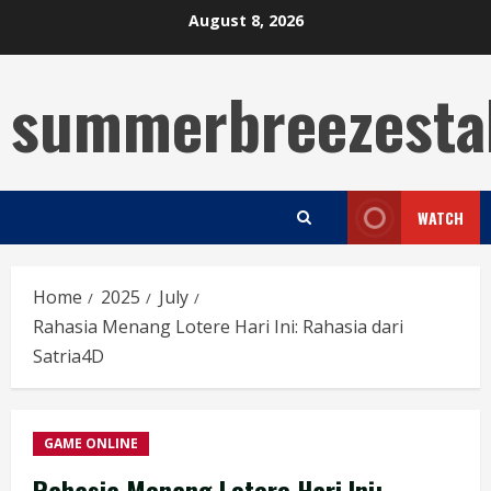
Skip
August 8, 2026
to
content
summerbreezesta
WATCH
Home
2025
July
Rahasia Menang Lotere Hari Ini: Rahasia dari
Satria4D
GAME ONLINE
Rahasia Menang Lotere Hari Ini: