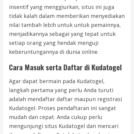
insentif yang menggiurkan, situs ini juga
tidak kalah dalam memberikan menyediakan
nilai tambah lebih untuk untuk pemainnya,
menjadikannya sebagai yang tepat untuk
setiap orang yang hendak menguji
keberuntungannya di dunia online.
Cara Masuk serta Daftar di Kudatogel
Agar dapat bermain pada Kudatogel,
langkah pertama yang perlu Anda turuti
adalah mendaftar daftar maupun registrasi
Kudatogel. Proses pendaftaran ini sangat
mudah dan cepat. Anda cukup perlu
mengunjungi situs Kudatogel dan mencari