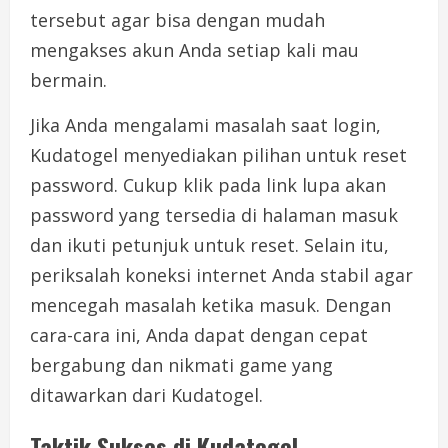
tersebut agar bisa dengan mudah
mengakses akun Anda setiap kali mau
bermain.
Jika Anda mengalami masalah saat login,
Kudatogel menyediakan pilihan untuk reset
password. Cukup klik pada link lupa akan
password yang tersedia di halaman masuk
dan ikuti petunjuk untuk reset. Selain itu,
periksalah koneksi internet Anda stabil agar
mencegah masalah ketika masuk. Dengan
cara-cara ini, Anda dapat dengan cepat
bergabung dan nikmati game yang
ditawarkan dari Kudatogel.
Taktik Sukses di Kudatogel