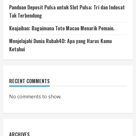
Panduan Deposit Pulsa untuk Slot Pulsa: Tri dan Indosat
Tak Terbendung
Keajaiban: Bagaimana Toto Macau Menarik Pemain.
Menjelajahi Dunia Rubah4D: Apa yang Harus Kamu
Ketahui
RECENT COMMENTS
No comments to show.
ARCHIVES