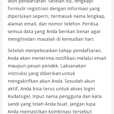
ikon pendaftaran. Setelah itu, lengkapi
formulir registrasi dengan informasi yang
diperlukan seperti, termasuk nama lengkap,
alamat email, dan nomor telefon. Periksa
semua data yang Anda berikan benar agar
menghindari masalah di kemudian hari.
Setelah menyelesaikan tahap pendaftaran,
Anda akan menerima notifikasi melalui email
maupun pesan pendek. Laksanakan
instruksi yang diberikan untuk
mengaktifkan akun Anda. Sesudah akun
aktif, Anda bisa terus untuk akses login
Kudatogel. Input nama pengguna dan kata
sandi yang telah Anda buat. Jangan lupa
Anda memastikan kombinasi tersebut