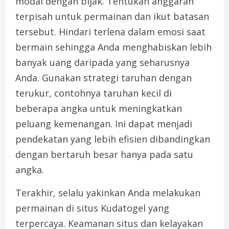
modal dengan bijak. Tentukan anggaran
terpisah untuk permainan dan ikut batasan
tersebut. Hindari terlena dalam emosi saat
bermain sehingga Anda menghabiskan lebih
banyak uang daripada yang seharusnya
Anda. Gunakan strategi taruhan dengan
terukur, contohnya taruhan kecil di
beberapa angka untuk meningkatkan
peluang kemenangan. Ini dapat menjadi
pendekatan yang lebih efisien dibandingkan
dengan bertaruh besar hanya pada satu
angka.
Terakhir, selalu yakinkan Anda melakukan
permainan di situs Kudatogel yang
terpercaya. Keamanan situs dan kelayakan