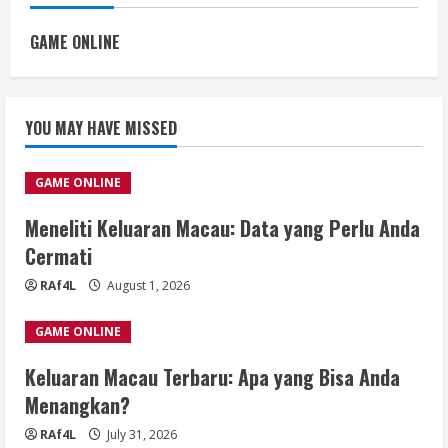
GAME ONLINE
YOU MAY HAVE MISSED
GAME ONLINE
Meneliti Keluaran Macau: Data yang Perlu Anda
Cermati
RAf4L
August 1, 2026
GAME ONLINE
Keluaran Macau Terbaru: Apa yang Bisa Anda
Menangkan?
RAf4L
July 31, 2026