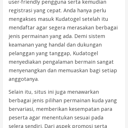
user-friendly pengguna serta kemudian
registrasi yang cepat. Anda hanya perlu
mengakses masuk Kudatogel setelah itu
mendaftar agar segera merasakan berbagai
jenis permainan yang ada. Demi sistem
keamanan yang handal dan dukungan
pelanggan yang tanggap, Kudatogel
menyediakan pengalaman bermain sangat
menyenangkan dan memuaskan bagi setiap
anggotanya.
Selain itu, situs ini juga menawarkan
berbagai jenis pilihan permainan kuda yang
bervariasi, memberikan kesempatan para
peserta agar menentukan sesuai pada
selera sendiri. Dari aspek promosi serta