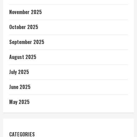
November 2025
October 2025
September 2025
August 2025
July 2025
June 2025
May 2025
CATEGORIES