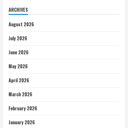
ARCHIVES
August 2026
July 2026
June 2026
May 2026
April 2026
March 2026
February 2026
January 2026