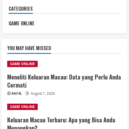
CATEGORIES
GAME ONLINE
YOU MAY HAVE MISSED
GAME ONLINE
Meneliti Keluaran Macau: Data yang Perlu Anda
Cermati
RAf4L
August 1, 2026
GAME ONLINE
Keluaran Macau Terbaru: Apa yang Bisa Anda
Menangkan?