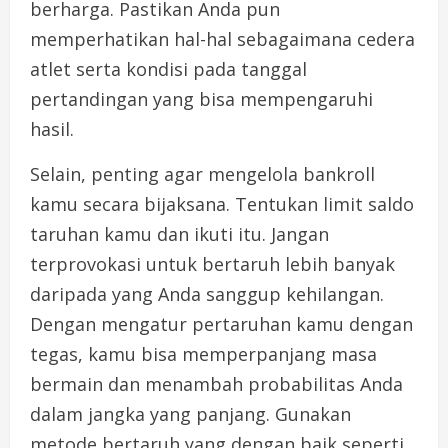
berharga. Pastikan Anda pun
memperhatikan hal-hal sebagaimana cedera
atlet serta kondisi pada tanggal
pertandingan yang bisa mempengaruhi
hasil.
Selain, penting agar mengelola bankroll
kamu secara bijaksana. Tentukan limit saldo
taruhan kamu dan ikuti itu. Jangan
terprovokasi untuk bertaruh lebih banyak
daripada yang Anda sanggup kehilangan.
Dengan mengatur pertaruhan kamu dengan
tegas, kamu bisa memperpanjang masa
bermain dan menambah probabilitas Anda
dalam jangka yang panjang. Gunakan
metode bertaruh yang dengan baik seperti