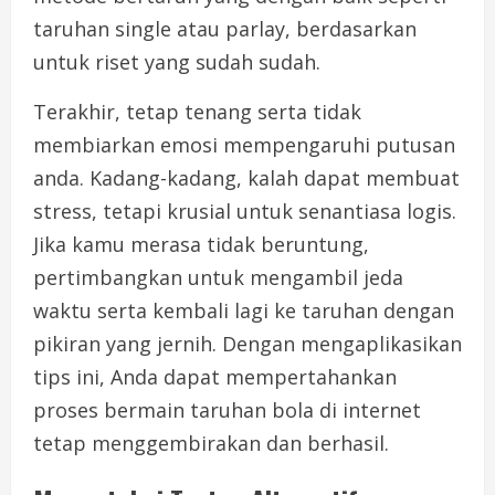
taruhan single atau parlay, berdasarkan
untuk riset yang sudah sudah.
Terakhir, tetap tenang serta tidak
membiarkan emosi mempengaruhi putusan
anda. Kadang-kadang, kalah dapat membuat
stress, tetapi krusial untuk senantiasa logis.
Jika kamu merasa tidak beruntung,
pertimbangkan untuk mengambil jeda
waktu serta kembali lagi ke taruhan dengan
pikiran yang jernih. Dengan mengaplikasikan
tips ini, Anda dapat mempertahankan
proses bermain taruhan bola di internet
tetap menggembirakan dan berhasil.