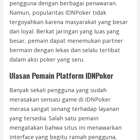
pengguna dengan berbagai penawaran.
Namun, popularitas IDNPoker tidak
tergoyahkan karena masyarakat yang besar
dan loyal. Berkat jaringan yang luas yang
besar, pemain dapat menemukan partner
bermain dengan lekas dan selalu terlibat
dalam aksi poker yang seru.
Ulasan Pemain Platform IDNPoker
Banyak sekali pengguna yang sudah
merasakan sensasi game di IDNPoker
merasa sangat senang terhadap layanan
yang tersedia. Salah satu pemain
mengatakan bahwa situs ini menawarkan
interface yang begitu ramah pengguna,