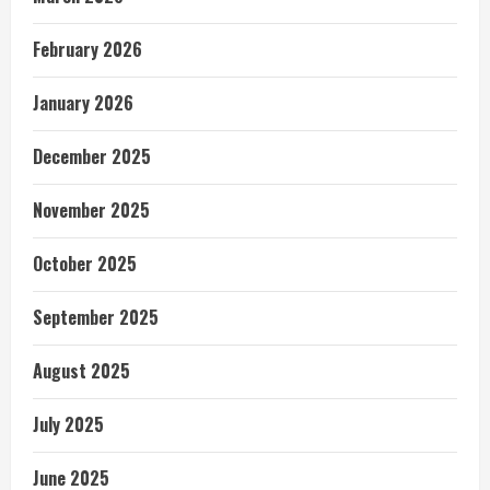
February 2026
January 2026
December 2025
November 2025
October 2025
September 2025
August 2025
July 2025
June 2025