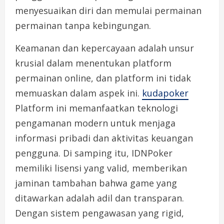
menyesuaikan diri dan memulai permainan
permainan tanpa kebingungan.
Keamanan dan kepercayaan adalah unsur
krusial dalam menentukan platform
permainan online, dan platform ini tidak
memuaskan dalam aspek ini.
kudapoker
Platform ini memanfaatkan teknologi
pengamanan modern untuk menjaga
informasi pribadi dan aktivitas keuangan
pengguna. Di samping itu, IDNPoker
memiliki lisensi yang valid, memberikan
jaminan tambahan bahwa game yang
ditawarkan adalah adil dan transparan.
Dengan sistem pengawasan yang rigid,