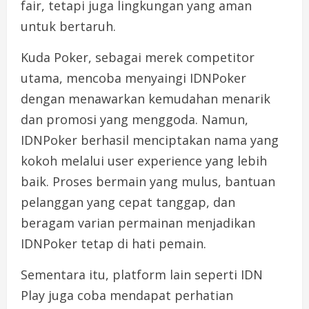
fair, tetapi juga lingkungan yang aman
untuk bertaruh.
Kuda Poker, sebagai merek competitor
utama, mencoba menyaingi IDNPoker
dengan menawarkan kemudahan menarik
dan promosi yang menggoda. Namun,
IDNPoker berhasil menciptakan nama yang
kokoh melalui user experience yang lebih
baik. Proses bermain yang mulus, bantuan
pelanggan yang cepat tanggap, dan
beragam varian permainan menjadikan
IDNPoker tetap di hati pemain.
Sementara itu, platform lain seperti IDN
Play juga coba mendapat perhatian