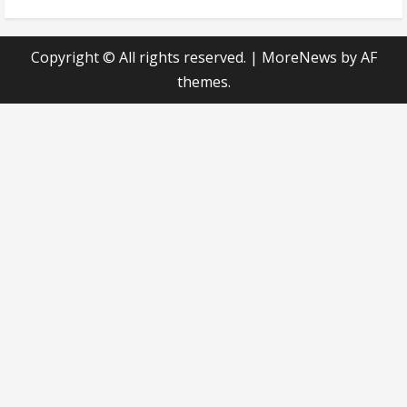
Copyright © All rights reserved.
|
MoreNews
by AF
themes.