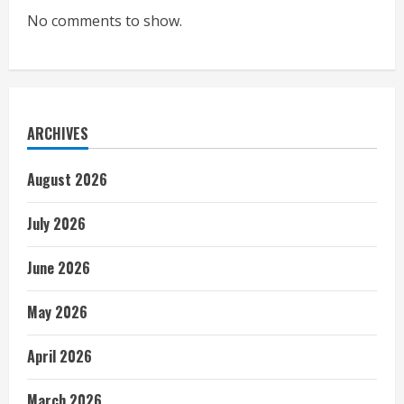
No comments to show.
ARCHIVES
August 2026
July 2026
June 2026
May 2026
April 2026
March 2026