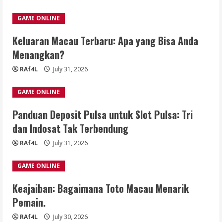
GAME ONLINE
Keluaran Macau Terbaru: Apa yang Bisa Anda
Menangkan?
RAf4L
July 31, 2026
GAME ONLINE
Panduan Deposit Pulsa untuk Slot Pulsa: Tri
dan Indosat Tak Terbendung
RAf4L
July 31, 2026
GAME ONLINE
Keajaiban: Bagaimana Toto Macau Menarik
Pemain.
RAf4L
July 30, 2026