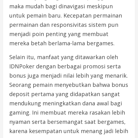
maka mudah bagi dinavigasi meskipun
untuk pemain baru. Kecepatan permainan
permainan dan responsivitas sistem pun
menjadi poin penting yang membuat
mereka betah berlama-lama bergames.
Selain itu, manfaat yang ditawarkan oleh
IDNPoker dengan berbagai promosi serta
bonus juga menjadi nilai lebih yang menarik.
Seorang pemain menyebutkan bahwa bonus
deposit pertama yang didapatkan sangat
mendukung meningkatkan dana awal bagi
gaming. Ini membuat mereka rasakan lebih
nyaman serta bersemangat saat bergames,
karena kesempatan untuk menang jadi lebih