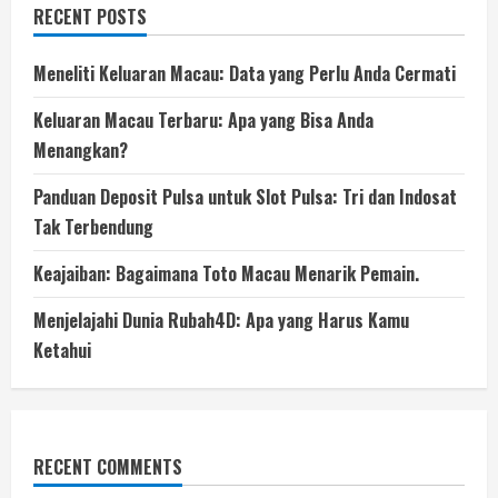
RECENT POSTS
Meneliti Keluaran Macau: Data yang Perlu Anda Cermati
Keluaran Macau Terbaru: Apa yang Bisa Anda
Menangkan?
Panduan Deposit Pulsa untuk Slot Pulsa: Tri dan Indosat
Tak Terbendung
Keajaiban: Bagaimana Toto Macau Menarik Pemain.
Menjelajahi Dunia Rubah4D: Apa yang Harus Kamu
Ketahui
RECENT COMMENTS