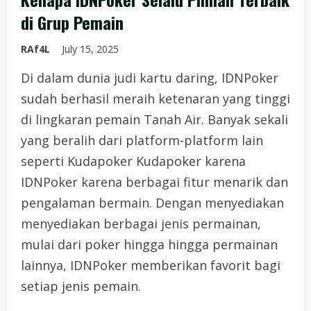
di Grup Pemain
RAf4L
July 15, 2025
Di dalam dunia judi kartu daring, IDNPoker
sudah berhasil meraih ketenaran yang tinggi
di lingkaran pemain Tanah Air. Banyak sekali
yang beralih dari platform-platform lain
seperti Kudapoker Kudapoker karena
IDNPoker karena berbagai fitur menarik dan
pengalaman bermain. Dengan menyediakan
menyediakan berbagai jenis permainan,
mulai dari poker hingga hingga permainan
lainnya, IDNPoker memberikan favorit bagi
setiap jenis pemain.