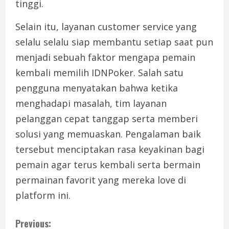
tinggi.
Selain itu, layanan customer service yang
selalu selalu siap membantu setiap saat pun
menjadi sebuah faktor mengapa pemain
kembali memilih IDNPoker. Salah satu
pengguna menyatakan bahwa ketika
menghadapi masalah, tim layanan
pelanggan cepat tanggap serta memberi
solusi yang memuaskan. Pengalaman baik
tersebut menciptakan rasa keyakinan bagi
pemain agar terus kembali serta bermain
permainan favorit yang mereka love di
platform ini.
C
Previous: