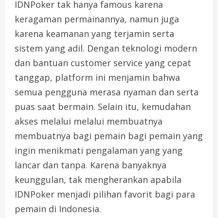
IDNPoker tak hanya famous karena
keragaman permainannya, namun juga
karena keamanan yang terjamin serta
sistem yang adil. Dengan teknologi modern
dan bantuan customer service yang cepat
tanggap, platform ini menjamin bahwa
semua pengguna merasa nyaman dan serta
puas saat bermain. Selain itu, kemudahan
akses melalui melalui membuatnya
membuatnya bagi pemain bagi pemain yang
ingin menikmati pengalaman yang yang
lancar dan tanpa. Karena banyaknya
keunggulan, tak mengherankan apabila
IDNPoker menjadi pilihan favorit bagi para
pemain di Indonesia.