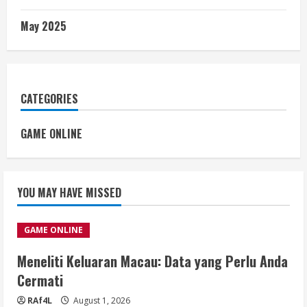
May 2025
CATEGORIES
GAME ONLINE
YOU MAY HAVE MISSED
GAME ONLINE
Meneliti Keluaran Macau: Data yang Perlu Anda
Cermati
RAf4L
August 1, 2026