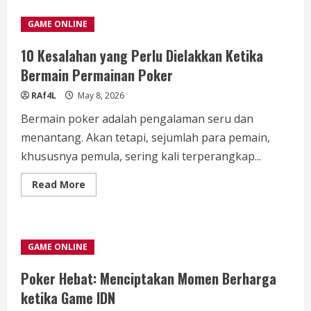
Daring
Paling
GAME ONLINE
Baik:
Poker
Rakyat
10 Kesalahan yang Perlu Dielakkan Ketika
serta
Keistimewaannya
Bermain Permainan Poker
RAf4L
May 8, 2026
Bermain poker adalah pengalaman seru dan
menantang. Akan tetapi, sejumlah para pemain,
khususnya pemula, sering kali terperangkap...
Read
Read More
more
about
10
Kesalahan
yang
Perlu
GAME ONLINE
Dielakkan
Ketika
Bermain
Poker Hebat: Menciptakan Momen Berharga
Permainan
Poker
ketika Game IDN