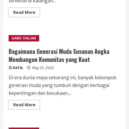
terkenal di kalangan...
Read
Read More
more
about
Cara
Jitu
Menang
Togel
GAME ONLINE
Hongkong:
Evaluasi
Data
Bagaimana Generasi Muda Susunan Angka
Terkini
Membangun Komunitas yang Kuat
RAf4L
May 25, 2026
Di era dunia maya sekarang ini, banyak kelompok
generasi muda yang tumbuh dengan berbagai
kepentingan dan kesukaan....
Read
Read More
more
about
Bagaimana
Generasi
Muda
Susunan