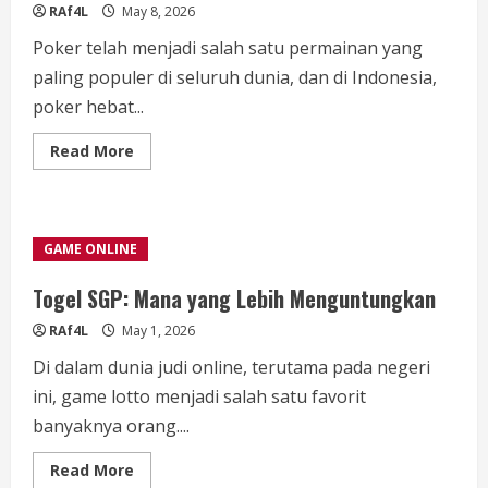
RAf4L
May 8, 2026
Poker telah menjadi salah satu permainan yang
paling populer di seluruh dunia, dan di Indonesia,
poker hebat...
Read
Read More
more
about
Poker
Hebat:
Menciptakan
Momen
GAME ONLINE
Berharga
ketika
Game
Togel SGP: Mana yang Lebih Menguntungkan
IDN
RAf4L
May 1, 2026
Di dalam dunia judi online, terutama pada negeri
ini, game lotto menjadi salah satu favorit
banyaknya orang....
Read
Read More
more