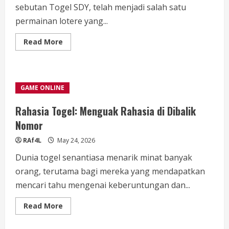
sebutan Togel SDY, telah menjadi salah satu
permainan lotere yang...
Read
Read More
more
about
Hasil
Togel
SDY:
Analisis
GAME ONLINE
Data
dan
Prediksi
Rahasia Togel: Menguak Rahasia di Dibalik
Nomor
RAf4L
May 24, 2026
Dunia togel senantiasa menarik minat banyak
orang, terutama bagi mereka yang mendapatkan
mencari tahu mengenai keberuntungan dan...
Read
Read More
more
about
Rahasia