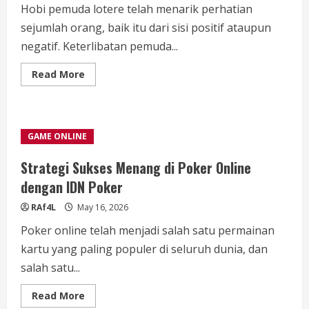
Hobi pemuda lotere telah menarik perhatian
sejumlah orang, baik itu dari sisi positif ataupun
negatif. Keterlibatan pemuda...
Read
Read More
more
about
Dampak
Kebaikan
dan
Buruk
GAME ONLINE
dari
Hobi
Generasi
Strategi Sukses Menang di Poker Online
Muda
Permainan
dengan IDN Poker
Togel
RAf4L
May 16, 2026
Poker online telah menjadi salah satu permainan
kartu yang paling populer di seluruh dunia, dan
salah satu...
Read
Read More
more