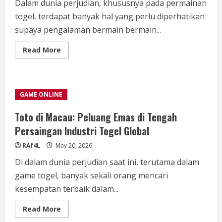
Dalam dunia perjudian, khususnya pada permainan
togel, terdapat banyak hal yang perlu diperhatikan
supaya pengalaman bermain bermain...
Read
Read More
more
about
Lima
Kesalahan
Umum
pada
GAME ONLINE
Pengurus
Toto
yang
Toto di Macau: Peluang Emas di Tengah
Harus
Dielakkan
Persaingan Industri Togel Global
RAf4L
May 20, 2026
Di dalam dunia perjudian saat ini, terutama dalam
game togel, banyak sekali orang mencari
kesempatan terbaik dalam...
Read
Read More
more