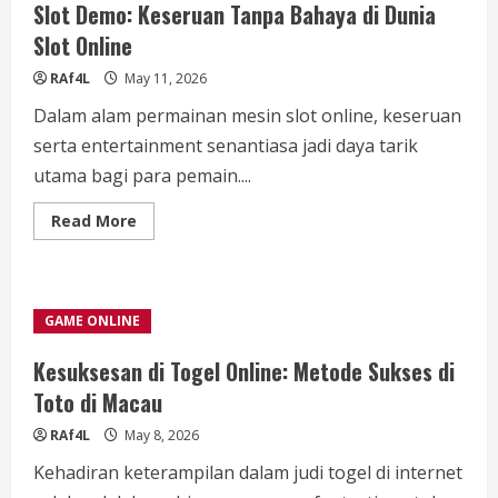
Dari
Slot Demo: Keseruan Tanpa Bahaya di Dunia
menuju
Mewujudkan
Slot Online
Jutawan
RAf4L
May 11, 2026
Dalam alam permainan mesin slot online, keseruan
serta entertainment senantiasa jadi daya tarik
utama bagi para pemain....
Read
Read More
more
about
Slot
Demo:
Keseruan
Tanpa
GAME ONLINE
Bahaya
di
Dunia
Kesuksesan di Togel Online: Metode Sukses di
Slot
Online
Toto di Macau
RAf4L
May 8, 2026
Kehadiran keterampilan dalam judi togel di internet