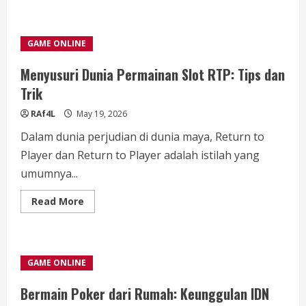
about
Toto
di
Macau:
Peluang
GAME ONLINE
Emas
di
Tengah
Menyusuri Dunia Permainan Slot RTP: Tips dan
Persaingan
Industri
Trik
Togel
Global
RAf4L
May 19, 2026
Dalam dunia perjudian di dunia maya, Return to
Player dan Return to Player adalah istilah yang
umumnya...
Read
Read More
more
about
Menyusuri
Dunia
Permainan
Slot
GAME ONLINE
RTP:
Tips
dan
Bermain Poker dari Rumah: Keunggulan IDN
Trik