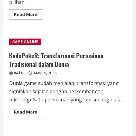
pilihan...
Read
Read More
more
about
Statistik
Makau:
Analisis
Menggali
GAME ONLINE
Angka-
angka
Persentase
KudaPokeR: Transformasi Permainan
Menang
Tradisional dalam Dunia
RAf4L
May 15, 2026
Dunia game sudah menjalani transformasi yang
signifikan sejalan dengan perkembangan
teknologi. Satu permainan yang kini sedang naik...
Read
Read More
more
about
KudaPokeR:
Transformasi
Permainan