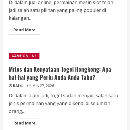
Di dalam judi online, permainan mesin slot telah
jadi salah satu pilihan yang paling populer di
kalangan...
Read
Read More
more
about
Slot
Kuda:
Permainan
Slot
GAME ONLINE
dengan
Tema
Unik
Mitos dan Kenyataan Togel Hongkong: Apa
hal-hal yang Perlu Anda Anda Tahu?
RAf4L
May 27, 2026
Di dalam alam judi, togel sudah menjadi salah satu
jenis permainan yang yang dikenal di sejumlah
orang....
Read
Read More
more